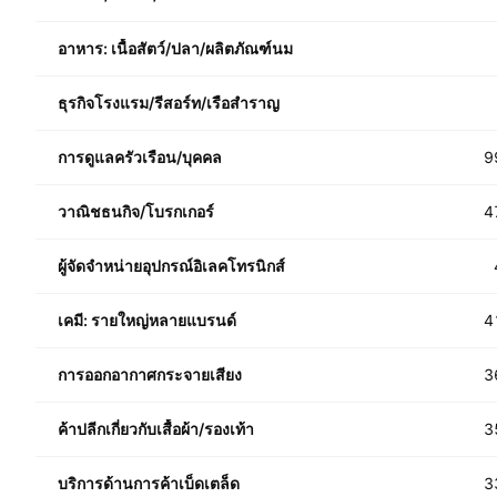
อาหาร: เนื้อสัตว์/ปลา/ผลิตภัณฑ์นม
ธุรกิจโรงแรม/รีสอร์ท/เรือสำราญ
การดูแลครัวเรือน/บุคคล
9
วาณิชธนกิจ/โบรกเกอร์
4
ผู้จัดจำหน่ายอุปกรณ์อิเลคโทรนิกส์
เคมี: รายใหญ่หลายแบรนด์
4
การออกอากาศกระจายเสียง
3
ค้าปลีกเกี่ยวกับเสื้อผ้า/รองเท้า
3
บริการด้านการค้าเบ็ดเตล็ด
3