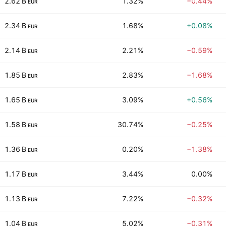
2.62 B
1.32%
−0.44%
EUR
2.34 B
1.68%
+0.08%
EUR
2.14 B
2.21%
−0.59%
EUR
1.85 B
2.83%
−1.68%
EUR
1.65 B
3.09%
+0.56%
EUR
1.58 B
30.74%
−0.25%
EUR
1.36 B
0.20%
−1.38%
EUR
1.17 B
3.44%
0.00%
EUR
1.13 B
7.22%
−0.32%
EUR
1.04 B
5.02%
−0.31%
EUR