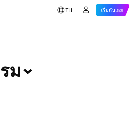
TH
เริ่มกันเลย
รรม