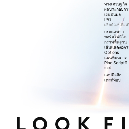
ทางเศรษฐกิจ
ผลประกอบกา
เงินปันผล
IPO
ผลิตภัณฑ์เพิ่มเต
กระแสข่าว
พอร์ตโฟลิโอ
กราฟพื้นฐาน
เส้นแสดงอัต
Options
แผนที่มหภาค
Pine Script®
แอป
แอปมือถือ
เดสก์ท็อป