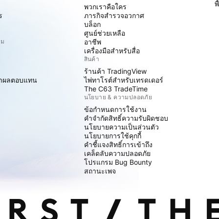
พ
พวกเราคือใคร
ร
ภารกิจสำรวจอวกาศ
บล็อก
ศูนย์ช่วยเหลือ
ิม
อาชีพ
เครื่องมือสำหรับสื่อ
สินค้า
ร้านค้า TradingView
ราผลตอบแทน
ไพ่ทาโรต์สำหรับเทรดเดอร์
The C63 TradeTime
นโยบาย & ความปลอดภัย
ข้อกำหนดการใช้งาน
คำจำกัดสิทธิ์ความรับผิดชอบ
นโยบายความเป็นส่วนตัว
นโยบายการใช้คุกกี้
คำชี้แจงสิทธิ์การเข้าถึง
เคล็ดลับความปลอดภัย
โปรแกรม Bug Bounty
สถานะเพจ