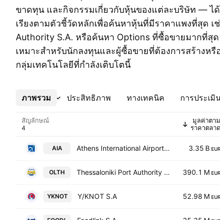
ขาดทุน และกิจกรรมเกี่ยวกับหุ้นของแต่ละบริษัท — ได้ท
เรียงตามตัวชี้วัดหลักเพื่อค้นหาหุ้นที่มีราคาแพงที่สุด 
Authority S.A. หรือค้นหา Options ที่ซื้อขายมากที่ส
เหมาะสำหรับนักลงทุนและผู้ซื้อขายที่ต้องการสร้างหรื
กลุ่มเทคโนโลยีที่กำลังเติบโตนี้
ภาพรวม
เพิ่มเติม
ประสิทธิภาพ
ทางเทคนิค
การประเมิน
สัญลักษณ์
มูลค่าตา
ราคาตลา
Athens International Airport S.A
3.35 B
AIA
EU
Thessaloniki Port Authority S.A.
390.1 M
OLTH
EU
Y/KNOT S.A
52.98 M
YKNOT
EU