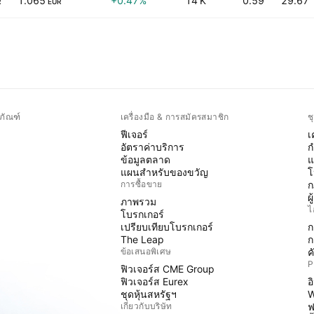
1.065
+0.47%
14 K
0.59
29.67
R
EUR
ภัณฑ์
เครื่องมือ & การสมัครสมาชิก
ช
ฟีเจอร์
เ
อัตราค่าบริการ
ก
ข้อมูลตลาด
แ
แผนสำหรับของขวัญ
โ
การซื้อขาย
ก
ผ
ภาพรวม
ไ
โบรกเกอร์
เปรียบเทียบโบรกเกอร์
ก
The Leap
ก
ข้อเสนอพิเศษ
ค
P
ฟิวเจอร์ส CME Group
ฟิวเจอร์ส Eurex
อ
ชุดหุ้นสหรัฐฯ
W
เกี่ยวกับบริษัท
ฟ