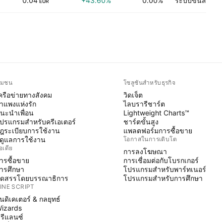
0.04
+43.60%
0.00%
ระบบขนส่ง
EUR
ุมชน
โซลูชันสำหรับธุรกิจ
ครือข่ายทางสังคม
วิดเจ็ต
ำแพงแห่งรัก
ไลบรารีชาร์ต
นะนำเพื่อน
Lightweight Charts™
ปรแกรมสำหรับครีเอเตอร์
ชาร์ตขั้นสูง
ฎระเบียบการใช้งาน
แพลตฟอร์มการซื้อขาย
ู้ดูแลการใช้งาน
โอกาสในการเติบโต
อเดีย
การลงโฆษณา
ารซื้อขาย
การเชื่อมต่อกับโบรกเกอร์
ารศึกษา
โปรแกรมสำหรับพาร์ทเนอร์
ัดสรรโดยบรรณาธิการ
โปรแกรมสำหรับการศึกษา
INE SCRIPT
ินดิเคเตอร์ & กลยุทธ์
izards
รีแลนซ์