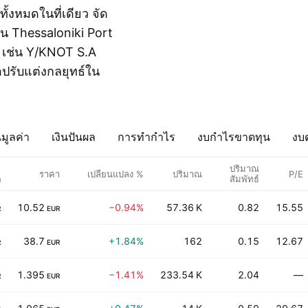
ั้งหมดในที่เดียว จัด
เช่น Thessaloniki Port
ุด เช่น Y/KNOT S.A
อปรับแต่งกลยุทธ์ใน
มูลค่า
เงินปันผล
การทำกำไร
งบกำไรขาดทุน
งบด
ม
ปริมาณ
ราคา
เปลี่ยนแปลง %
ปริมาณ
P/E
ด
สัมพัทธ์
10.52
−0.94%
57.36 K
0.82
15.55
R
EUR
38.7
+1.84%
162
0.15
12.67
R
EUR
1.395
−1.41%
233.54 K
2.04
—
R
EUR