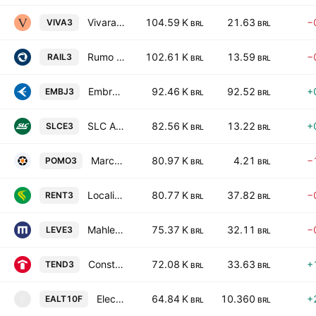
Vivara Participacoes SA
104.59 K
21.63
−
VIVA3
BRL
BRL
Rumo SA
102.61 K
13.59
−
RAIL3
BRL
BRL
Embraer S.A.
92.46 K
92.52
+
EMBJ3
BRL
BRL
SLC Agricola S.A.
82.56 K
13.22
+
SLCE3
BRL
BRL
Marcopolo SA
80.97 K
4.21
−
POMO3
BRL
BRL
Localiza Rent A Car SA
80.77 K
37.82
−
RENT3
BRL
BRL
Mahle-Metal Leve S.A.
75.37 K
32.11
−
LEVE3
BRL
BRL
Construtora Tenda SA
72.08 K
33.63
+
TEND3
BRL
BRL
Electro Aco Altona SA
64.84 K
10.360
+
EALT10F
E
BRL
BRL