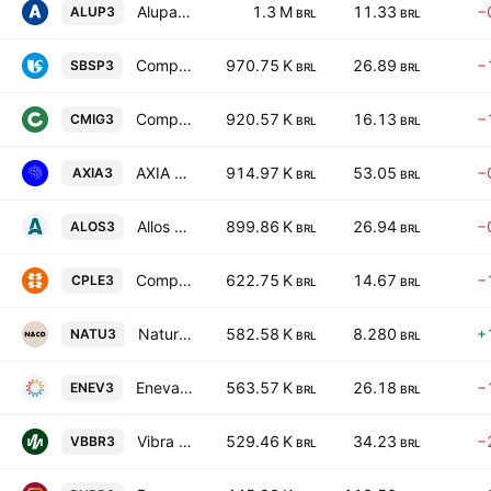
Alupar Investimento SA
1.3 M
11.33
−
ALUP3
BRL
BRL
Companhia de Saneamento Basico do Estado de Sao Paulo SABESP
970.75 K
26.89
−
SBSP3
BRL
BRL
Companhia Energetica de Minas Gerais SA
920.57 K
16.13
−
CMIG3
BRL
BRL
AXIA Energia SA
914.97 K
53.05
−
AXIA3
BRL
BRL
Allos S.A.
899.86 K
26.94
−
ALOS3
BRL
BRL
Companhia Paranaense de Energia
622.75 K
14.67
−
CPLE3
BRL
BRL
Natura Cosmeticos SA
582.58 K
8.280
+
NATU3
BRL
BRL
Eneva S.A.
563.57 K
26.18
−
ENEV3
BRL
BRL
Vibra Energia SA
529.46 K
34.23
−
VBBR3
BRL
BRL