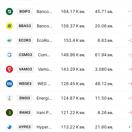
Banco do Estado de Sergipe SA - Banese
164.17 K
45.71
−
BGIP3
BRL
BRL
Banco do Brasil S.A.
159.37 K
20.06
−
BBAS3
BRL
BRL
EcoRodovias Infraestrutura e Logistica S.A.
153.4 K
6.63
−
ECOR3
BRL
BRL
Companhia de Saneamento de Minas Gerais
149.96 K
61.94
−
CSMG3
BRL
BRL
Vamos Locacao de Caminhoes, Maquinas e Equipamentos SA
143.29 K
3.080
−
VAMO3
BRL
BRL
WEG SA
129.45 K
48.12
−
WEGE3
BRL
BRL
Energisa SA
124.87 K
11.50
−
ENGI3
BRL
BRL
Irani Papel e Embalagem SA
121.22 K
8.26
−
RANI3
BRL
BRL
Hypera S.A.
113.22 K
21.60
+
HYPE3
BRL
BRL