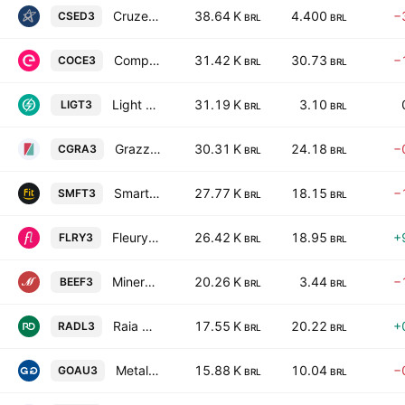
Cruzeiro do Sul Educacional SA
38.64 K
4.400
−
CSED3
BRL
BRL
Companhia Energetica do Ceara-COELCE
31.42 K
30.73
−
COCE3
BRL
BRL
Light S.A.
31.19 K
3.10
LIGT3
BRL
BRL
Grazziotin S.A.
30.31 K
24.18
−
CGRA3
BRL
BRL
Smartfit Escola de Ginastica e Danca SA
27.77 K
18.15
−
SMFT3
BRL
BRL
Fleury SA
26.42 K
18.95
+
FLRY3
BRL
BRL
Minerva S.A.
20.26 K
3.44
−
BEEF3
BRL
BRL
Raia Drogasil S.A.
17.55 K
20.22
+
RADL3
BRL
BRL
Metalurgica Gerdau S.A.
15.88 K
10.04
−
GOAU3
BRL
BRL