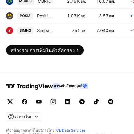
MBRF Global Foods Company S.A.
2.76 K
16.07
−
MBRF3
BRL
BRL
Positivo Tecnologia SA
1.03 K
3.53
+
POSI3
BRL
BRL
Simpar SA
751
7.040
−
SIMH3
BRL
BRL
สร้างรายการเพิ่มในตัวคัดกรอง
สร้างขึ้นโดยมนุษย์
ภาษาไทย
เลือกข้อมูลตลาดที่ให้บริการโดย
ICE Data Services
.