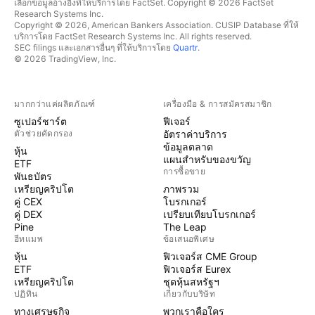
เลือกข้อมูลอ้างอิงที่ให้บริการโดย FactSet. Copyright © 2026 FactSet
Research Systems Inc.
Copyright © 2026, American Bankers Association. CUSIP Database ที่ให้
บริการโดย FactSet Research Systems Inc. All rights reserved.
SEC filings และเอกสารอื่นๆ ที่ให้บริการโดย
Quartr
.
© 2026 TradingView, Inc.
มากกว่าแค่ผลิตภัณฑ์
เครื่องมือ & การสมัครสมาชิก
ซูเปอร์ชาร์ต
ฟีเจอร์
ตัวช่วยคัดกรอง
อัตราค่าบริการ
ข้อมูลตลาด
หุ้น
แผนสำหรับของขวัญ
ETF
การซื้อขาย
พันธบัตร
เหรียญคริปโต
ภาพรวม
คู่ CEX
โบรกเกอร์
คู่ DEX
เปรียบเทียบโบรกเกอร์
Pine
The Leap
ฮีทแมพ
ข้อเสนอพิเศษ
หุ้น
ฟิวเจอร์ส CME Group
ETF
ฟิวเจอร์ส Eurex
เหรียญคริปโต
ชุดหุ้นสหรัฐฯ
ปฏิทิน
เกี่ยวกับบริษัท
ทางเศรษฐกิจ
พวกเราคือใคร