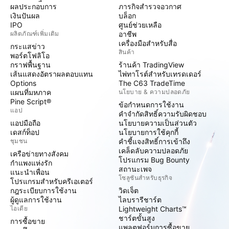
ผลประกอบการ
ภารกิจสำรวจอวกาศ
เงินปันผล
บล็อก
IPO
ศูนย์ช่วยเหลือ
ผลิตภัณฑ์เพิ่มเติม
อาชีพ
เครื่องมือสำหรับสื่อ
กระแสข่าว
สินค้า
พอร์ตโฟลิโอ
กราฟพื้นฐาน
ร้านค้า TradingView
เส้นแสดงอัตราผลตอบแทน
ไพ่ทาโรต์สำหรับเทรดเดอร์
Options
The C63 TradeTime
แผนที่มหภาค
นโยบาย & ความปลอดภัย
Pine Script®
ข้อกำหนดการใช้งาน
แอป
คำจำกัดสิทธิ์ความรับผิดชอบ
แอปมือถือ
นโยบายความเป็นส่วนตัว
เดสก์ท็อป
นโยบายการใช้คุกกี้
ชุมชน
คำชี้แจงสิทธิ์การเข้าถึง
เคล็ดลับความปลอดภัย
เครือข่ายทางสังคม
โปรแกรม Bug Bounty
กำแพงแห่งรัก
สถานะเพจ
แนะนำเพื่อน
โซลูชันสำหรับธุรกิจ
โปรแกรมสำหรับครีเอเตอร์
กฎระเบียบการใช้งาน
วิดเจ็ต
ผู้ดูแลการใช้งาน
ไลบรารีชาร์ต
ไอเดีย
Lightweight Charts™
ชาร์ตขั้นสูง
การซื้อขาย
แพลตฟอร์มการซื้อขาย