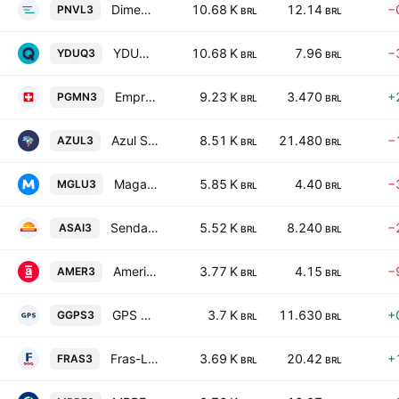
Dimed S.A. Distribuidora de Medicamentos
10.68 K
12.14
−
PNVL3
BRL
BRL
YDUQS Participacoes SA
10.68 K
7.96
−
YDUQ3
BRL
BRL
Empreendimentos Pague Menos SA
9.23 K
3.470
+
PGMN3
BRL
BRL
Azul S.A.
8.51 K
21.480
−
AZUL3
BRL
BRL
Magazine Luiza S.A.
5.85 K
4.40
−
MGLU3
BRL
BRL
Sendas Distribuidora SA
5.52 K
8.240
−
ASAI3
BRL
BRL
Americanas SA
3.77 K
4.15
−
AMER3
BRL
BRL
GPS Participacoes e Empreendimentos SA
3.7 K
11.630
+
GGPS3
BRL
BRL
Fras-Le S.A.
3.69 K
20.42
+
FRAS3
BRL
BRL