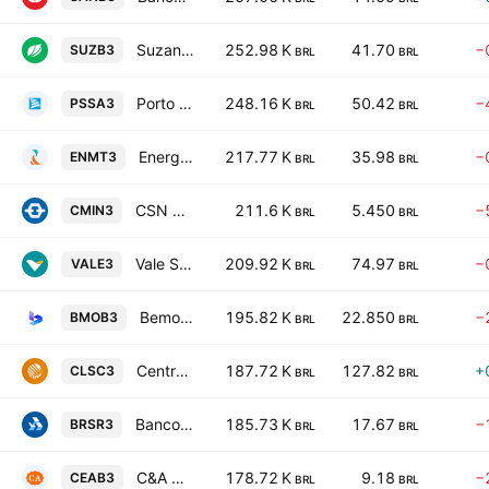
Suzano S.A.
252.98 K
41.70
−
SUZB3
BRL
BRL
Porto Seguro S.A.
248.16 K
50.42
−
PSSA3
BRL
BRL
Energisa Mato Grosso - Distribuidora de Energia Sa
217.77 K
35.98
−
ENMT3
BRL
BRL
CSN Mineracao SA
211.6 K
5.450
−
CMIN3
BRL
BRL
Vale S.A.
209.92 K
74.97
−
VALE3
BRL
BRL
Bemobi Mobile Tech SA
195.82 K
22.850
−
BMOB3
BRL
BRL
Centrais Eletricas de Santa Catarina S.A.
187.72 K
127.82
+
CLSC3
BRL
BRL
Banco do Estado do Rio Grande do Sul SA
185.73 K
17.67
−
BRSR3
BRL
BRL
C&A Modas SA
178.72 K
9.18
−
CEAB3
BRL
BRL