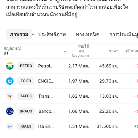
สามารถแสดงให้เห็นว่าบริษัทจะมีผลกำไรมากน้อยเพียงใด
เมื่อเทียบกับจำนวนพนักงานที่มีอยู่
ภาพรวม
เพิ่มเติม
ประสิทธิภาพ
ทางเทคนิค
การประเมินมู
รายได้
สัญลักษณ์
ราคา
เปลี่ย
สุทธิ /
จำนวน
ปีงบประมาณ
พนักงาน
Petroleo Brasileiro SA
2.17 M
45.69
−
PETR3
BRL
BRL
ENGIE Brasil Energia S.A.
1.97 M
29.73
−
EGIE3
BRL
BRL
Transmissora Alianca De Energia Eletrica S.A.
1.82 M
13.03
−
TAEE3
BRL
BRL
Banco BTG Pactual SA
1.68 M
22.20
−
BPAC3
BRL
BRL
Isa Energia Brasil SA
1.51 M
31.500
+
ISAE3
BRL
BRL