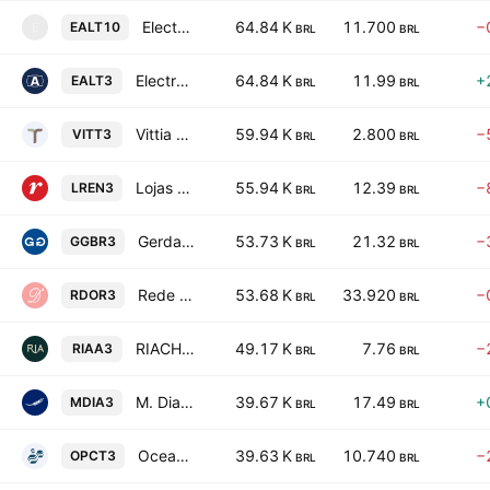
Electro Aco Altona SA
64.84 K
11.700
−
EALT10
E
BRL
BRL
Electro Aco Altona SA
64.84 K
11.99
+
EALT3
BRL
BRL
Vittia S.A.
59.94 K
2.800
−
VITT3
BRL
BRL
Lojas Renner S.A.
55.94 K
12.39
−
LREN3
BRL
BRL
Gerdau S.A.
53.73 K
21.32
−
GGBR3
BRL
BRL
Rede D'Or Sao Luiz SA
53.68 K
33.920
−
RDOR3
BRL
BRL
RIACHUELO
49.17 K
7.76
−
RIAA3
BRL
BRL
M. Dias Branco SA Industria e Comercio de Alimentos
39.67 K
17.49
+
MDIA3
BRL
BRL
OceanPact Servicos Maritimos SA
39.63 K
10.740
−
OPCT3
BRL
BRL