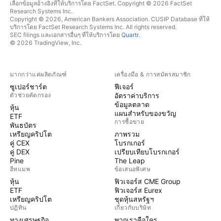
เลือกข้อมูลอ้างอิงที่ให้บริการโดย FactSet. Copyright © 2026 FactSet
Research Systems Inc.
Copyright © 2026, American Bankers Association. CUSIP Database ที่ให้
บริการโดย FactSet Research Systems Inc. All rights reserved.
SEC filings และเอกสารอื่นๆ ที่ให้บริการโดย
Quartr
.
© 2026 TradingView, Inc.
มากกว่าแค่ผลิตภัณฑ์
เครื่องมือ & การสมัครสมาชิก
ซูเปอร์ชาร์ต
ฟีเจอร์
ตัวช่วยคัดกรอง
อัตราค่าบริการ
ข้อมูลตลาด
หุ้น
แผนสำหรับของขวัญ
ETF
การซื้อขาย
พันธบัตร
เหรียญคริปโต
ภาพรวม
คู่ CEX
โบรกเกอร์
คู่ DEX
เปรียบเทียบโบรกเกอร์
Pine
The Leap
ฮีทแมพ
ข้อเสนอพิเศษ
หุ้น
ฟิวเจอร์ส CME Group
ETF
ฟิวเจอร์ส Eurex
เหรียญคริปโต
ชุดหุ้นสหรัฐฯ
ปฏิทิน
เกี่ยวกับบริษัท
ทางเศรษฐกิจ
พวกเราคือใคร