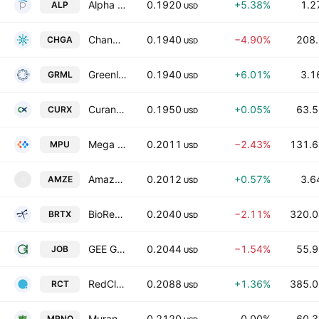
Alpha Compute Corp
0.1920
+5.38%
1.2
ALP
USD
Change Agents Corporation
0.1940
−4.90%
208.
CHGA
USD
Greenland Mines Ltd.
0.1940
+6.01%
3.1
GRML
USD
Curanex Pharmaceuticals Inc.
0.1950
+0.05%
63.5
CURX
USD
Mega Matrix Inc. Class A
0.2011
−2.43%
131.6
MPU
USD
Amaze Holdings, Inc.
0.2012
+0.57%
3.6
AMZE
A
USD
BioRestorative Therapies, Inc.
0.2040
−2.11%
320.0
BRTX
USD
GEE Group, Inc.
0.2044
−1.54%
55.9
JOB
USD
RedCloud Holdings plc
0.2088
+1.36%
385.0
RCT
USD
Murano Global Investments PLC
0.2120
0.00%
60.3
MRNO