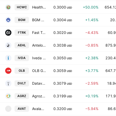
Healthy Choice Wellness Corp. Class A
0.3000
+50.00%
654.1
HCWC
USD
BGM Group Ltd. Class A
0.3004
+1.45%
20.
BGM
USD
Fast Track Group
0.3020
−4.43%
60.9
FTRK
USD
Antelope Enterprise Holdings Limited Class A
0.3038
−0.85%
875.9
AEHL
USD
Iveda Solutions, Inc.
0.3050
+2.38%
230.4
IVDA
USD
OLB Group, Inc.
0.3059
+3.77%
647.7
OLB
USD
Datavault AI Inc.
0.3079
−2.59%
18.9
DVLT
USD
Agroz Inc. Class A
0.3199
+0.19%
171.9
AGRZ
USD
Avalanche Treasury Corporation Class A
0.3200
−5.94%
86.6
AVAT
A
USD