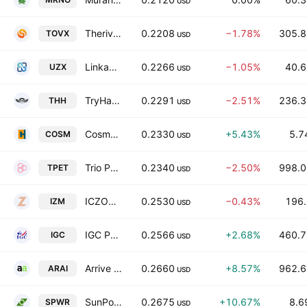
USD
Theriva Biologics, Inc.
0.2208
−1.78%
305.8
TOVX
USD
Linkage Global Inc Class A
0.2266
−1.05%
40.6
UZX
USD
TryHard Holdings Limited
0.2291
−2.51%
236.3
THH
USD
Cosmos Health Inc
0.2330
+5.43%
5.7
COSM
USD
Trio Petroleum Corp.
0.2340
−2.50%
998.0
TPET
USD
ICZOOM Group, Inc. Class A
0.2530
−0.43%
196.
IZM
USD
IGC Pharma, Inc.
0.2566
+2.68%
460.7
IGC
USD
Arrive AI Inc.
0.2660
+8.57%
962.6
ARAI
USD
SunPower Inc.
0.2675
+10.67%
8.6
SPWR
USD