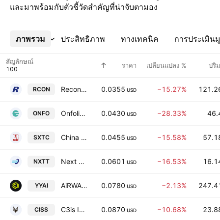
และมาพร้อมกับตัวชี้วัดสำคัญที่น่าจับตามอง
ภาพรวม
เพิ่มเติม
ประสิทธิภาพ
ทางเทคนิค
การประเมินมู
สัญลักษณ์
ราคา
เปลี่ยนแปลง %
ปริ
Recon Technology Ltd. Class A
0.0355
−15.27%
121.2
RCON
USD
Onfolio Holdings, Inc.
0.0430
−28.33%
46.
ONFO
USD
China Sxt Pharmaceuticals, Inc. Class A
0.0455
−15.58%
57.1
SXTC
USD
Next Technology Holding Inc.
0.0601
−16.53%
16.1
NXTT
USD
AiRWA Inc.
0.0780
−2.13%
247.4
YYAI
USD
C3is Inc.
0.0870
−10.68%
23.8
CISS
USD