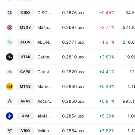
CISO Global, Inc.
0.2676
−0.45%
34.5
CISO
USD
Masonglory Limited
0.2697
−3.71%
521.9
MSGY
USD
AEON Biopharma, Inc. Class A
0.2771
−1.91%
510.8
AEON
USD
Catheter Precision, Inc.
0.2810
+3.80%
19.9
VTAK
USD
Capstone Holding Corp
0.2820
+4.41%
12
CAPS
USD
Matinas BioPharma Holdings, Inc.
0.2830
+5.44%
1.1
MTNB
USD
Accuray Incorporated
0.2850
+0.81%
995.1
ARAY
USD
AIM ImmunoTech Inc.
0.2854
+5.39%
1.0
AIM
USD
Valion Bio, Inc.
0.2854
+3.82%
1.1
VBIO
USD