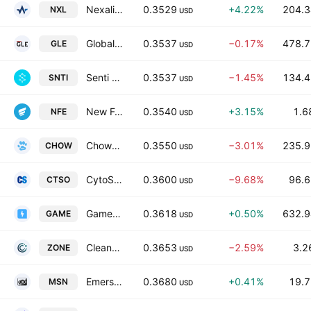
Nexalin Technology, Inc.
0.3529
+4.22%
204.3
NXL
USD
Global Engine Group Holding Limited Class A
0.3537
−0.17%
478.7
GLE
USD
Senti Biosciences Holdings Inc
0.3537
−1.45%
134.4
SNTI
USD
New Fortress Energy Inc. Class A
0.3540
+3.15%
1.6
NFE
USD
ChowChow Cloud International Holdings Ltd.
0.3550
−3.01%
235.9
CHOW
USD
CytoSorbents Corporation
0.3600
−9.68%
96.6
CTSO
USD
GameSquare Holdings Inc
0.3618
+0.50%
632.9
GAME
USD
CleanCore Solutions, Inc. Class B
0.3653
−2.59%
3.2
ZONE
USD
Emerson Radio Corp.
0.3680
+0.41%
19.7
MSN
USD