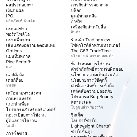
ผลประกอบการ
ภารกิจสำรวจอวกาศ
เงินปันผล
บล็อก
IPO
ศูนย์ช่วยเหลือ
ผลิตภัณฑ์เพิ่มเติม
อาชีพ
เครื่องมือสำหรับสื่อ
กระแสข่าว
สินค้า
พอร์ตโฟลิโอ
กราฟพื้นฐาน
ร้านค้า TradingView
เส้นแสดงอัตราผลตอบแทน
ไพ่ทาโรต์สำหรับเทรดเดอร์
Options
The C63 TradeTime
แผนที่มหภาค
นโยบาย & ความปลอดภัย
Pine Script®
ข้อกำหนดการใช้งาน
แอป
คำจำกัดสิทธิ์ความรับผิดชอบ
แอปมือถือ
นโยบายความเป็นส่วนตัว
เดสก์ท็อป
นโยบายการใช้คุกกี้
ชุมชน
คำชี้แจงสิทธิ์การเข้าถึง
เคล็ดลับความปลอดภัย
เครือข่ายทางสังคม
โปรแกรม Bug Bounty
กำแพงแห่งรัก
สถานะเพจ
แนะนำเพื่อน
โซลูชันสำหรับธุรกิจ
โปรแกรมสำหรับครีเอเตอร์
กฎระเบียบการใช้งาน
วิดเจ็ต
ผู้ดูแลการใช้งาน
ไลบรารีชาร์ต
ไอเดีย
Lightweight Charts™
ชาร์ตขั้นสูง
การซื้อขาย
แพลตฟอร์มการซื้อขาย