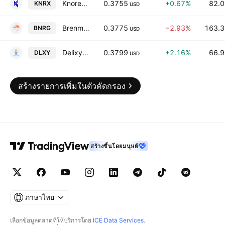
Knorex Ltd. Class A
0.3755
+0.67%
82.0
KNRX
USD
Brenmiller Energy Ltd
0.3775
−2.93%
163.3
BNRG
USD
Delixy Holdings Limited Class A
0.3799
+2.16%
66.9
DLXY
USD
สร้างรายการเพิ่มในตัวคัดกรอง
สร้างขึ้นโดยมนุษย์
ภาษาไทย
เลือกข้อมูลตลาดที่ให้บริการโดย
ICE Data Services
.