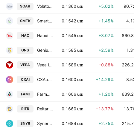
Volato Group, Inc. Class A
0.1360
+5.02%
90.7
SOAR
USD
SmartKem, Inc.
0.1542
+1.45%
4.1
SMTK
USD
Haoxi Health Technology Limited Class A
0.1545
+3.07%
860.8
HAO
USD
Genius Group Limited
0.1585
+2.59%
1.3
GNS
USD
Veea Inc.
0.1586
−0.88%
226.2
VEEA
USD
CXApp Inc. Class A
0.1600
+14.29%
8.5
CXAI
USD
Farmmi, Inc. Class A
0.1606
+1.20%
639.2
FAMI
USD
Reitar Logtech Holdings Limited Class A
0.1660
−13.77%
13.7
RITR
USD
Synergy CHC Corp.
0.1684
+2.75%
215.7
SNYR
USD