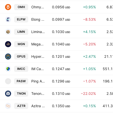
Ohmyhome Limited Class A
0.0956
+0.95%
6.8
OMH
USD
Elong Power Holding Limited Class A
0.0997
−8.53%
6.5
ELPW
USD
Liminatus Pharma, Inc. Class A
0.1030
+4.15%
2.5
LIMN
USD
Megan Holdings Limited Class A
0.1040
−5.20%
2.3
MGN
USD
Hyperscale Data, Inc.
0.1201
+2.47%
21.1
GPUS
USD
IM Cannabis Corp
0.1247
+1.05%
551.1
IMCC
USD
Ping An Biomedical Co., Ltd. Class A
0.1296
−1.07%
196.1
PASW
P
USD
Tenon Medical, Inc.
0.1310
−22.02%
2.5
TNON
USD
Azitra Inc
0.1350
+0.15%
411.3
AZTR
USD