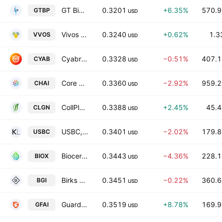
GT Biopharma Inc
0.3201
+6.35%
570.9
GTBP
USD
Vivos Therapeutics, Inc.
0.3240
+0.62%
1.3
VVOS
USD
Cyabra, Inc.
0.3328
−0.51%
407.1
CYAB
USD
Core AI Holdings, Inc.
0.3360
−2.92%
959.2
CHAI
USD
CollPlant Biotechnologies Ltd
0.3388
+2.45%
45.4
CLGN
USD
USBC, Inc.
0.3401
−2.02%
179.8
USBC
USD
Bioceres Crop Solutions Corp.
0.3443
−4.36%
228.1
BIOX
USD
Birks Group Inc.
0.3451
−0.22%
360.6
BGI
USD
Guardforce AI Co., Ltd.
0.3519
+8.78%
169.9
GFAI
USD