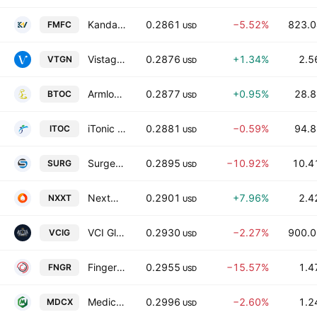
Kandal M Venture Limited Class A
0.2861
−5.52%
823.0
FMFC
USD
Vistagen Therapeutics, Inc.
0.2876
+1.34%
2.5
VTGN
USD
Armlogi Holding Corp
0.2877
+0.95%
28.8
BTOC
USD
iTonic Holdings Ltd Class A
0.2881
−0.59%
94.8
ITOC
USD
SurgePays Inc
0.2895
−10.92%
10.4
SURG
USD
NextNRG, Inc.
0.2901
+7.96%
2.4
NXXT
USD
VCI Global Limited
0.2930
−2.27%
900.0
VCIG
USD
FingerMotion Inc
0.2955
−15.57%
1.4
FNGR
USD
Medicus Pharma Ltd
0.2996
−2.60%
1.2
MDCX
USD