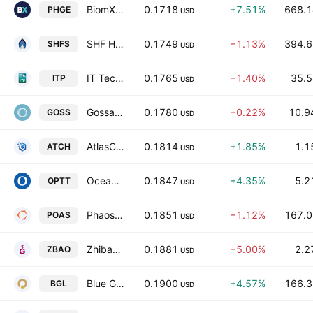
BiomX Inc.
0.1718
+7.51%
668.1
PHGE
USD
SHF Holdings Inc Class A
0.1749
−1.13%
394.6
SHFS
USD
IT Tech Packaging, Inc.
0.1765
−1.40%
35.5
ITP
USD
Gossamer Bio, Inc.
0.1780
−0.22%
10.9
GOSS
USD
AtlasClear Holdings, Inc.
0.1814
+1.85%
1.1
ATCH
USD
Ocean Power Technologies, Inc.
0.1847
+4.35%
5.2
OPTT
USD
Phaos Technology Holdings (Cayman) Ltd. Class A
0.1851
−1.12%
167.0
POAS
USD
Zhibao Technology Inc. Class A
0.1881
−5.00%
2.2
ZBAO
USD
Blue Gold Limited Class A
0.1900
+4.57%
166.3
BGL
USD