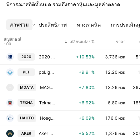
พิจารณาสถิติทั้งหมด รวมถึงราคาหุ้นและมูลค่าตลาด
ภาพรวม
เพิ่มเติม
ประสิทธิภาพ
ทางเทคนิค
การประเมินมู
สัญลักษณ์
เปลี่ยนแปลง %
ราคา
2020 Bulkers Ltd.
+10.53%
3.736
5
2020
NOK
poLight ASA
+9.91%
12.20
1
PLT
NOK
MAGNORA DATA CENTER ASA
+7.80%
13.26
367
MDATA
M
NOK
Tekna Holding ASA
+6.92%
6.80
186
TEKNA
NOK
Hoegh Autoliners ASA
+6.09%
176.0
1
HAUTO
NOK
Aker ASA Class A
+5.52%
1,376
204
AKER
NOK