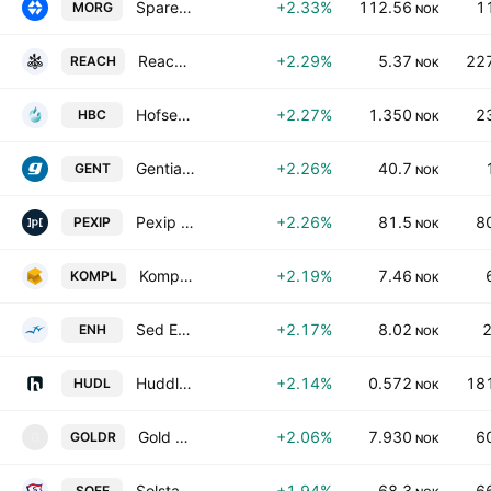
Sparebanken More
+2.33%
112.56
1
MORG
NOK
Reach Subsea ASA
+2.29%
5.37
227
REACH
NOK
Hofseth Biocare ASA
+2.27%
1.350
2
HBC
NOK
Gentian Diagnostics ASA
+2.26%
40.7
GENT
NOK
Pexip Holding ASA
+2.26%
81.5
8
PEXIP
NOK
Komplett ASA
+2.19%
7.46
KOMPL
NOK
Sed Energy Holdings PLC
+2.17%
8.02
2
ENH
NOK
Huddlestock Fintech AS
+2.14%
0.572
181
HUDL
NOK
Gold Road International P.L.C.
+2.06%
7.930
6
GOLDR
G
NOK
Solstad Offshore ASA
+1.94%
68.3
6
SOFF