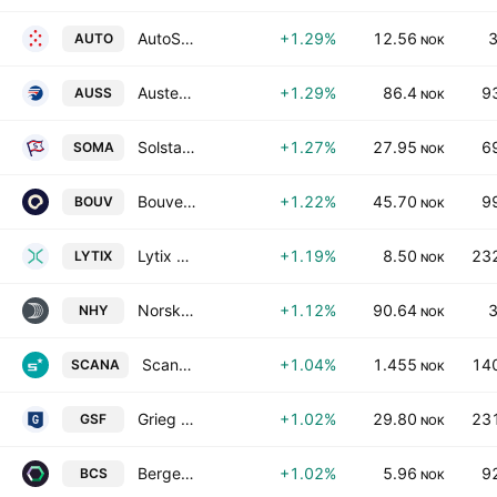
AutoStore Holdings Ltd.
+1.29%
12.56
3
AUTO
NOK
Austevoll Seafood ASA
+1.29%
86.4
9
AUSS
NOK
Solstad Maritime ASA
+1.27%
27.95
6
SOMA
NOK
Bouvet ASA
+1.22%
45.70
9
BOUV
NOK
Lytix Biopharma ASA
+1.19%
8.50
232
LYTIX
NOK
Norsk Hydro ASA
+1.12%
90.64
3
NHY
NOK
Scana ASA
+1.04%
1.455
140
SCANA
NOK
Grieg Seafood ASA
+1.02%
29.80
231
GSF
NOK
Bergen Carbon Solutions AS
+1.02%
5.96
9
BCS
NOK