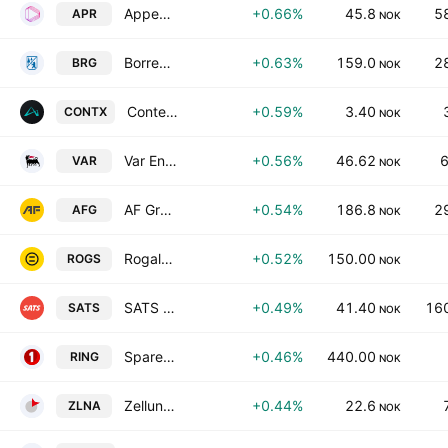
Appear ASA
+0.66%
45.8
5
APR
NOK
Borregaard ASA
+0.63%
159.0
2
BRG
NOK
ContextVision AB
+0.59%
3.40
CONTX
NOK
Var Energi ASA
+0.56%
46.62
6
VAR
NOK
AF Gruppen ASA Class A
+0.54%
186.8
2
AFG
NOK
Rogaland Sparebank
+0.52%
150.00
ROGS
NOK
SATS ASA
+0.49%
41.40
160
SATS
NOK
SpareBank 1 Ringerike Hadeland
+0.46%
440.00
RING
NOK
Zelluna ASA
+0.44%
22.6
ZLNA
NOK