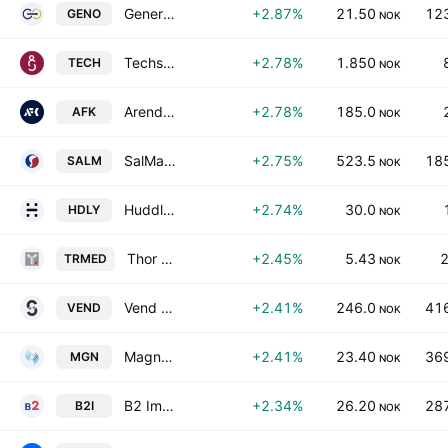
General Oceans ASA
+2.87%
21.50
123
GENO
NOK
Techstep ASA
+2.78%
1.850
TECH
NOK
Arendals Fossekompani ASA
+2.78%
185.0
AFK
NOK
SalMar ASA
+2.75%
523.5
185
SALM
NOK
Huddly AS
+2.74%
30.0
HDLY
NOK
Thor Medical ASA
+2.45%
5.43
2
TRMED
NOK
Vend Marketplaces ASA
+2.41%
246.0
416
VEND
NOK
Magnora ASA
+2.41%
23.40
369
MGN
NOK
B2 Impact ASA
+2.34%
26.20
287
B2I
NOK