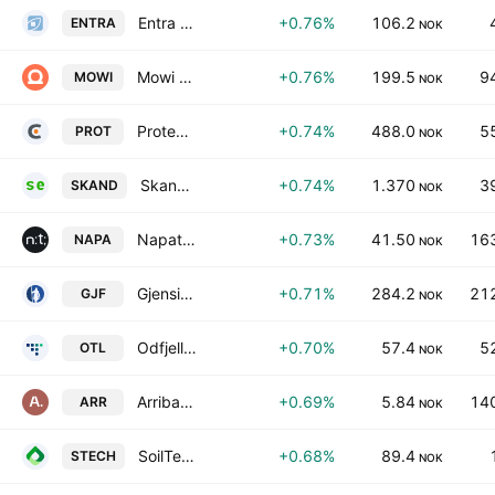
Entra ASA
+0.76%
106.2
ENTRA
NOK
Mowi ASA
+0.76%
199.5
9
MOWI
NOK
Protector Forsikring ASA
+0.74%
488.0
5
PROT
NOK
Skandia GreenPower AS
+0.74%
1.370
3
SKAND
NOK
Napatech A/S
+0.73%
41.50
163
NAPA
NOK
Gjensidige Forsikring ASA
+0.71%
284.2
212
GJF
NOK
Odfjell Technology Ltd.
+0.70%
57.4
5
OTL
NOK
Arribatec Group ASA
+0.69%
5.84
140
ARR
NOK
SoilTech AS
+0.68%
89.4
STECH
NOK