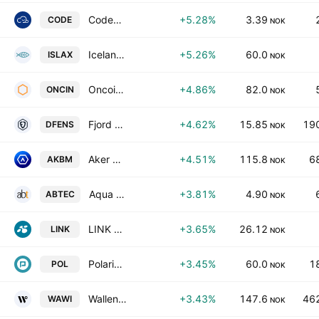
CodeLab Capital AS
+5.28%
3.39
CODE
NOK
Icelandic Salmon AS
+5.26%
60.0
ISLAX
NOK
Oncoinvent ASA
+4.86%
82.0
ONCIN
NOK
Fjord Defence Group ASA
+4.62%
15.85
190
DFENS
NOK
Aker BioMarine ASA
+4.51%
115.8
6
AKBM
NOK
Aqua Bio Technology ASA
+3.81%
4.90
ABTEC
NOK
LINK Mobility Group Holding ASA
+3.65%
26.12
LINK
NOK
Polaris Media ASA
+3.45%
60.0
1
POL
NOK
Wallenius Wilhelmsen ASA
+3.43%
147.6
462
WAWI
NOK