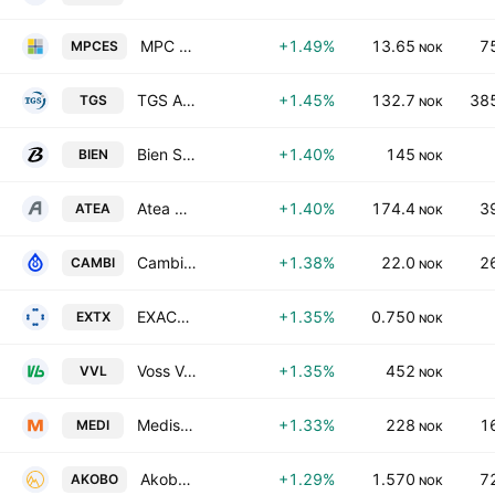
MPC Energy Solutions NV
+1.49%
13.65
7
MPCES
NOK
TGS ASA
+1.45%
132.7
385
TGS
NOK
Bien Sparebank ASA
+1.40%
145
BIEN
NOK
Atea ASA
+1.40%
174.4
3
ATEA
NOK
Cambi ASA
+1.38%
22.0
2
CAMBI
NOK
EXACT Therapeutics AS
+1.35%
0.750
EXTX
NOK
Voss Veksel- og Landmandsbank ASA
+1.35%
452
VVL
NOK
Medistim ASA
+1.33%
228
1
MEDI
NOK
Akobo Minerals AB
+1.29%
1.570
7
AKOBO
NOK