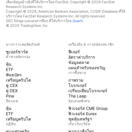
เลือกข้อมูลอ้างอิงที่ให้บริการโดย FactSet. Copyright © 2026 FactSet
Research Systems Inc.
Copyright © 2026, American Bankers Association. CUSIP Database ที่ให้
บริการโดย FactSet Research Systems Inc. All rights reserved.
SEC filings และเอกสารอื่นๆ ที่ให้บริการโดย
Quartr
.
© 2026 TradingView, Inc.
มากกว่าแค่ผลิตภัณฑ์
เครื่องมือ & การสมัครสมาชิก
ซูเปอร์ชาร์ต
ฟีเจอร์
ตัวช่วยคัดกรอง
อัตราค่าบริการ
ข้อมูลตลาด
หุ้น
แผนสำหรับของขวัญ
ETF
การซื้อขาย
พันธบัตร
เหรียญคริปโต
ภาพรวม
คู่ CEX
โบรกเกอร์
คู่ DEX
เปรียบเทียบโบรกเกอร์
Pine
The Leap
ฮีทแมพ
ข้อเสนอพิเศษ
หุ้น
ฟิวเจอร์ส CME Group
ETF
ฟิวเจอร์ส Eurex
เหรียญคริปโต
ชุดหุ้นสหรัฐฯ
ปฏิทิน
เกี่ยวกับบริษัท
ทางเศรษฐกิจ
พวกเราคือใคร