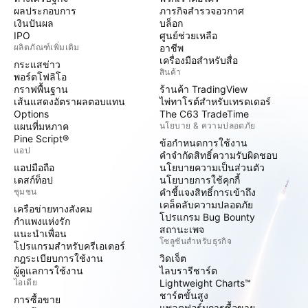
ผลประกอบการ
ภารกิจสำรวจอวกาศ
เงินปันผล
บล็อก
IPO
ศูนย์ช่วยเหลือ
ผลิตภัณฑ์เพิ่มเติม
อาชีพ
เครื่องมือสำหรับสื่อ
กระแสข่าว
สินค้า
พอร์ตโฟลิโอ
กราฟพื้นฐาน
ร้านค้า TradingView
เส้นแสดงอัตราผลตอบแทน
ไพ่ทาโรต์สำหรับเทรดเดอร์
Options
The C63 TradeTime
แผนที่มหภาค
นโยบาย & ความปลอดภัย
Pine Script®
ข้อกำหนดการใช้งาน
แอป
คำจำกัดสิทธิ์ความรับผิดชอบ
แอปมือถือ
นโยบายความเป็นส่วนตัว
เดสก์ท็อป
นโยบายการใช้คุกกี้
ชุมชน
คำชี้แจงสิทธิ์การเข้าถึง
เคล็ดลับความปลอดภัย
เครือข่ายทางสังคม
โปรแกรม Bug Bounty
กำแพงแห่งรัก
สถานะเพจ
แนะนำเพื่อน
โซลูชันสำหรับธุรกิจ
โปรแกรมสำหรับครีเอเตอร์
กฎระเบียบการใช้งาน
วิดเจ็ต
ผู้ดูแลการใช้งาน
ไลบรารีชาร์ต
ไอเดีย
Lightweight Charts™
ชาร์ตขั้นสูง
การซื้อขาย
แพลตฟอร์มการซื้อขาย