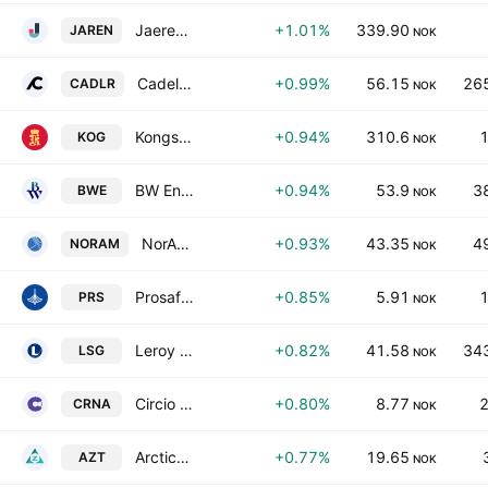
Jaeren Sparebank
+1.01%
339.90
JAREN
NOK
Cadeler A/S
+0.99%
56.15
265
CADLR
NOK
Kongsberg Gruppen ASA
+0.94%
310.6
1
KOG
NOK
BW Energy Ltd.
+0.94%
53.9
3
BWE
NOK
NorAm Drilling AS
+0.93%
43.35
4
NORAM
NOK
Prosafe SE
+0.85%
5.91
1
PRS
NOK
Leroy Seafood Group ASA
+0.82%
41.58
343
LSG
NOK
Circio Holding ASA
+0.80%
8.77
2
CRNA
NOK
ArcticZymes Technologies ASA
+0.77%
19.65
AZT
NOK