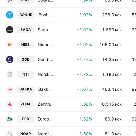
NOK
Bonheur ASA
+1.93%
238.0
5
BONHR
NOK
Saga Pure ASA
+1.92%
1.590
2
SAGA
NOK
Nidaros Sparebank
+1.92%
106.00
NISB
NOK
Goodtech ASA Class A
+1.77%
14.35
1
GOD
NOK
Norsk Titanium AS
+1.72%
1.180
2
NTI
NOK
Bakkafrost P/F
+1.67%
463.4
9
BAKKA
NOK
Zenith Energy Ltd.
+1.58%
0.515
2
ZENA
NOK
Europris ASA
+1.52%
86.9
9
EPR
NOK
Nordic Aqua Partners AS
+1.50%
81.0
NOAP
NOK