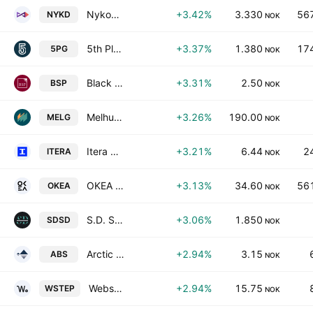
Nykode Therapeutics ASA
+3.42%
3.330
567
NYKD
NOK
5th Planet Games A/S
+3.37%
1.380
174
5PG
NOK
Black Sea Property AS
+3.31%
2.50
BSP
NOK
Melhus Sparebank
+3.26%
190.00
MELG
NOK
Itera ASA
+3.21%
6.44
2
ITERA
NOK
OKEA ASA
+3.13%
34.60
561
OKEA
NOK
S.D. Standard ETC PLC
+3.06%
1.850
SDSD
NOK
Arctic Bioscience AS
+2.94%
3.15
ABS
NOK
Webstep AS
+2.94%
15.75
WSTEP
NOK