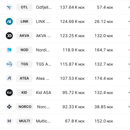
Odfjell Technology Ltd.
137.64 K
57.4
OTL
NOK
NOK
LINK Mobility Group Holding ASA
124.66 K
26.12
LINK
NOK
NOK
AKVA Group ASA
123.25 K
132.0
AKVA
NOK
NOK
Nordic Semiconductor ASA
118.9 K
164.7
NOD
NOK
NOK
TGS ASA
115.87 K
132.7
TGS
NOK
NOK
Atea ASA
107.53 K
174.4
ATEA
NOK
NOK
Kid ASA
95.72 K
132.4
KID
NOK
NOK
Norconsult ASA
92.33 K
38.85
NORCO
NOK
NOK
Multiconsult ASA
67.8 K
152.0
MULTI
NOK
NOK