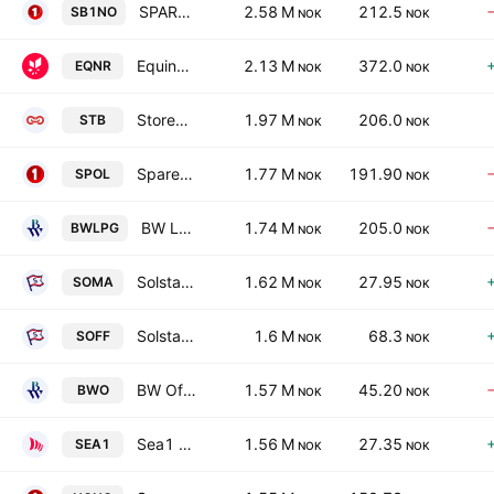
SPAREBANK 1 SOR-NORGE ASA
2.58 M
212.5
SB1NO
NOK
NOK
Equinor ASA
2.13 M
372.0
EQNR
NOK
NOK
Storebrand ASA
1.97 M
206.0
STB
NOK
NOK
Sparebank 1 Ostlandet
1.77 M
191.90
SPOL
NOK
NOK
BW LPG Limited
1.74 M
205.0
BWLPG
NOK
NOK
Solstad Maritime ASA
1.62 M
27.95
SOMA
NOK
NOK
Solstad Offshore ASA
1.6 M
68.3
SOFF
NOK
NOK
BW Offshore Limited
1.57 M
45.20
BWO
NOK
NOK
Sea1 Offshore Incorporation
1.56 M
27.35
SEA1
NOK
NOK