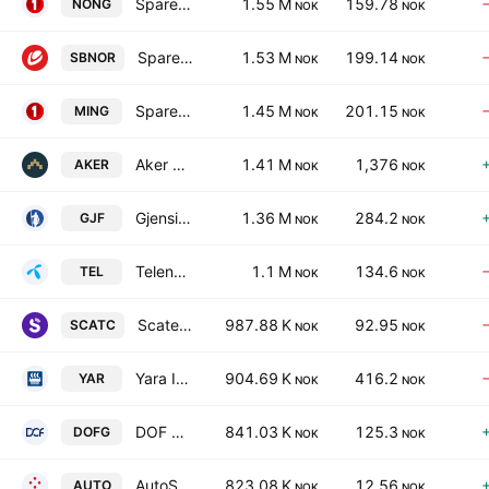
SpareBank 1 Nord-Norge
1.55 M
159.78
NONG
NOK
NOK
Sparebanken Norge
1.53 M
199.14
SBNOR
NOK
NOK
SpareBank 1 SMN
1.45 M
201.15
MING
NOK
NOK
Aker ASA Class A
1.41 M
1,376
AKER
NOK
NOK
Gjensidige Forsikring ASA
1.36 M
284.2
GJF
NOK
NOK
Telenor ASA
1.1 M
134.6
TEL
NOK
NOK
Scatec ASA
987.88 K
92.95
SCATC
NOK
NOK
Yara International ASA
904.69 K
416.2
YAR
NOK
NOK
DOF Group ASA
841.03 K
125.3
DOFG
NOK
NOK
AutoStore Holdings Ltd.
823.08 K
12.56
AUTO
NOK
NOK