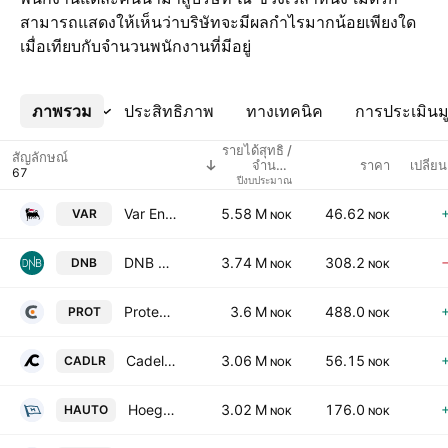
สามารถแสดงให้เห็นว่าบริษัทจะมีผลกำไรมากน้อยเพียงใด
เมื่อเทียบกับจำนวนพนักงานที่มีอยู่
ภาพรวม
เพิ่มเติม
ประสิทธิภาพ
ทางเทคนิค
การประเมินมู
รายได้สุทธิ /
สัญลักษณ์
ราคา
เปลี่ย
จำนวน
พนักงาน
ปีงบประมาณ
Var Energi ASA
5.58 M
46.62
VAR
NOK
NOK
DNB Bank ASA
3.74 M
308.2
DNB
NOK
NOK
Protector Forsikring ASA
3.6 M
488.0
PROT
NOK
NOK
Cadeler A/S
3.06 M
56.15
CADLR
NOK
NOK
Hoegh Autoliners ASA
3.02 M
176.0
HAUTO
NOK
NOK