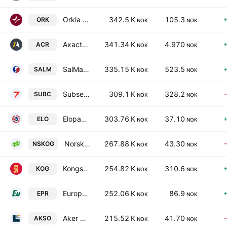
Orkla ASA
342.5 K
105.3
ORK
NOK
NOK
Axactor ASA
341.34 K
4.970
ACR
NOK
NOK
SalMar ASA
335.15 K
523.5
SALM
NOK
NOK
Subsea 7 S.A.
309.1 K
328.2
SUBC
NOK
NOK
Elopak ASA
303.76 K
37.10
ELO
NOK
NOK
Norske Skog ASA
267.88 K
43.30
NSKOG
NOK
NOK
Kongsberg Gruppen ASA
254.82 K
310.6
KOG
NOK
NOK
Europris ASA
252.06 K
86.9
EPR
NOK
NOK
Aker Solutions ASA
215.52 K
41.70
AKSO
NOK
NOK