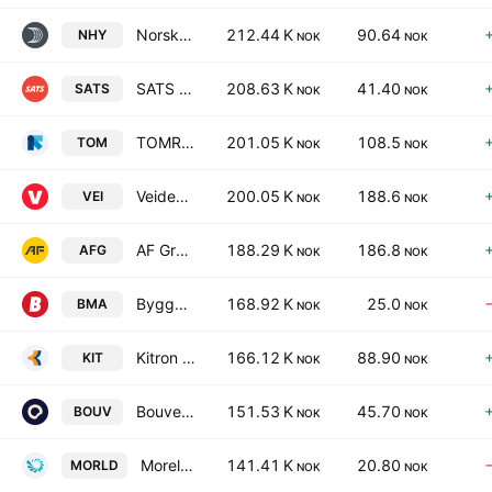
Norsk Hydro ASA
212.44 K
90.64
NHY
NOK
NOK
SATS ASA
208.63 K
41.40
SATS
NOK
NOK
TOMRA Systems ASA
201.05 K
108.5
TOM
NOK
NOK
Veidekke ASA
200.05 K
188.6
VEI
NOK
NOK
AF Gruppen ASA Class A
188.29 K
186.8
AFG
NOK
NOK
Byggma ASA
168.92 K
25.0
BMA
NOK
NOK
Kitron ASA
166.12 K
88.90
KIT
NOK
NOK
Bouvet ASA
151.53 K
45.70
BOUV
NOK
NOK
Moreld ASA
141.41 K
20.80
MORLD
NOK
NOK