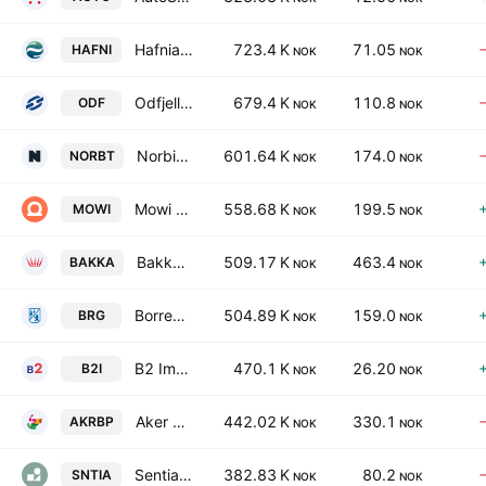
Hafnia Limited
723.4 K
71.05
HAFNI
NOK
NOK
Odfjell SE Class A
679.4 K
110.8
ODF
NOK
NOK
Norbit ASA
601.64 K
174.0
NORBT
NOK
NOK
Mowi ASA
558.68 K
199.5
MOWI
NOK
NOK
Bakkafrost P/F
509.17 K
463.4
BAKKA
NOK
NOK
Borregaard ASA
504.89 K
159.0
BRG
NOK
NOK
B2 Impact ASA
470.1 K
26.20
B2I
NOK
NOK
Aker BP ASA
442.02 K
330.1
AKRBP
NOK
NOK
Sentia ASA
382.83 K
80.2
SNTIA
NOK
NOK