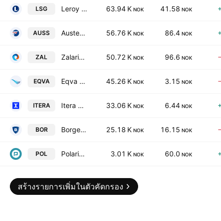
Leroy Seafood Group ASA
63.94 K
41.58
LSG
NOK
NOK
Austevoll Seafood ASA
56.76 K
86.4
AUSS
NOK
NOK
Zalaris ASA
50.72 K
96.6
ZAL
NOK
NOK
Eqva ASA
45.26 K
3.15
EQVA
NOK
NOK
Itera ASA
33.06 K
6.44
ITERA
NOK
NOK
Borgestad ASA
25.18 K
16.15
BOR
NOK
NOK
Polaris Media ASA
3.01 K
60.0
POL
NOK
NOK
สร้างรายการเพิ่มในตัวคัดกรอง