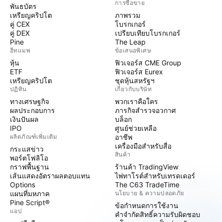
การซื้อขาย
พันธบัตร
เหรียญคริปโต
ภาพรวม
คู่ CEX
โบรกเกอร์
คู่ DEX
เปรียบเทียบโบรกเกอร์
Pine
The Leap
ฮีทแมพ
ข้อเสนอพิเศษ
หุ้น
ฟิวเจอร์ส CME Group
ETF
ฟิวเจอร์ส Eurex
เหรียญคริปโต
ชุดหุ้นสหรัฐฯ
ปฏิทิน
เกี่ยวกับบริษัท
ทางเศรษฐกิจ
พวกเราคือใคร
ผลประกอบการ
ภารกิจสำรวจอวกาศ
เงินปันผล
บล็อก
IPO
ศูนย์ช่วยเหลือ
ผลิตภัณฑ์เพิ่มเติม
อาชีพ
เครื่องมือสำหรับสื่อ
กระแสข่าว
สินค้า
พอร์ตโฟลิโอ
กราฟพื้นฐาน
ร้านค้า TradingView
เส้นแสดงอัตราผลตอบแทน
ไพ่ทาโรต์สำหรับเทรดเดอร์
Options
The C63 TradeTime
แผนที่มหภาค
นโยบาย & ความปลอดภัย
Pine Script®
ข้อกำหนดการใช้งาน
แอป
คำจำกัดสิทธิ์ความรับผิดชอบ