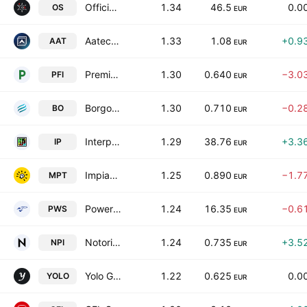
Officina Stellare S.p.A.
1.34
46.5
0.0
OS
EUR
Aatech S.P.A. Societa' Benefit
1.33
1.08
+0.9
AAT
EUR
Premia Finance S.p.A.
1.30
0.640
−3.0
PFI
EUR
Borgosesia S.p.A.
1.30
0.710
−0.2
BO
EUR
Interpump Group S.p.A.
1.29
38.76
+3.3
IP
EUR
Impianti S.P.A
1.25
0.890
−1.7
MPT
EUR
Powersoft S.p.A.
1.24
16.35
−0.6
PWS
EUR
Notorious Pictures S.p.A.
1.24
0.735
+3.5
NPI
EUR
Yolo Group S.P.A.
1.22
0.625
0.0
YOLO
EUR