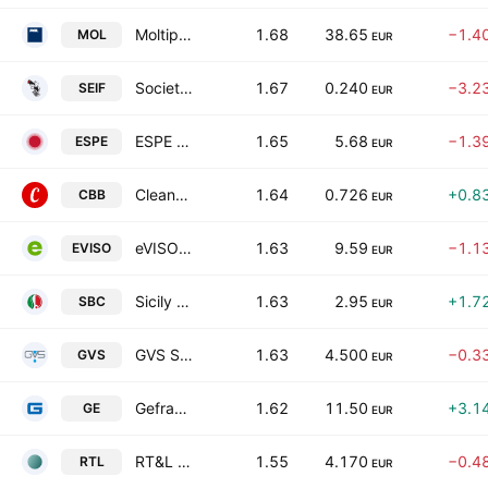
Moltiply Group S.p.A.
1.68
38.65
−1.4
MOL
EUR
Societa Editoriale Il Fatto SpA
1.67
0.240
−3.2
SEIF
EUR
ESPE S.p.A.
1.65
5.68
−1.3
ESPE
EUR
Cleanbnb S.P.A.
1.64
0.726
+0.8
CBB
EUR
eVISO SpA
1.63
9.59
−1.1
EVISO
EUR
Sicily By Car S.P.A.
1.63
2.95
+1.7
SBC
EUR
GVS S.p.A
1.63
4.500
−0.3
GVS
EUR
Gefran S.p.A.
1.62
11.50
+3.1
GE
EUR
RT&L SpA
1.55
4.170
−0.4
RTL
EUR