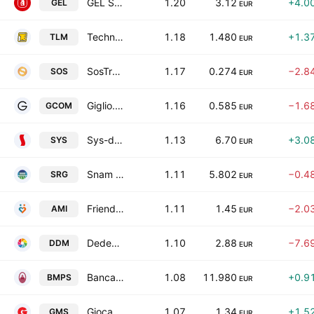
GEL SpA
1.20
3.12
+4.0
GEL
EUR
Techno Electrical Management Equipment Solutions SpA
1.18
1.480
+1.3
TLM
EUR
SosTravel.com S.p.A.
1.17
0.274
−2.8
SOS
EUR
Giglio.com SpA
1.16
0.585
−1.6
GCOM
EUR
Sys-dat S.P.A.
1.13
6.70
+3.0
SYS
EUR
Snam S.p.A.
1.11
5.802
−0.4
SRG
EUR
Friends S.P.A.
1.11
1.45
−2.0
AMI
EUR
Dedem S.P.A.
1.10
2.88
−7.6
DDM
EUR
Banca Monte dei Paschi di Siena S.p.A.
1.08
11.980
+0.9
BMPS
EUR
Giocamondo Study S.P.A.
1.07
1.34
+1.5
GMS
EUR