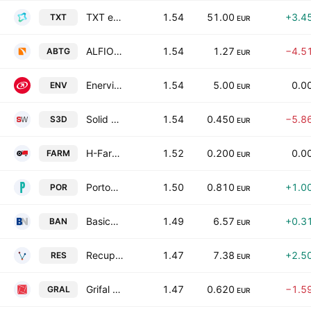
TXT e-solutions S.p.A.
1.54
51.00
+3.4
TXT
EUR
ALFIO BARDOLLA Training Group S.P.A.
1.54
1.27
−4.5
ABTG
EUR
Enervit S.p.A.
1.54
5.00
0.0
ENV
EUR
Solid World Group S.p.A.
1.54
0.450
−5.8
S3D
EUR
H-Farm SpA
1.52
0.200
0.0
FARM
EUR
Portobello S.p.A.
1.50
0.810
+1.0
POR
EUR
BasicNet S.p.A.
1.49
6.57
+0.3
BAN
EUR
Recupero Etico Sostenibile S.p.A
1.47
7.38
+2.5
RES
EUR
Grifal SpA
1.47
0.620
−1.5
GRAL
EUR