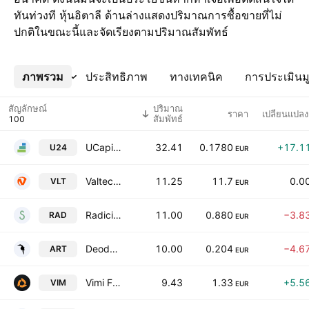
ทันท่วงที หุ้นอิตาลี ด้านล่างแสดงปริมาณการซื้อขายที่ไม่
ปกติในขณะนี้และจัดเรียงตามปริมาณสัมพัทธ์
ภาพรวม
เพิ่มเติม
ประสิทธิภาพ
ทางเทคนิค
การประเมินมู
สัญลักษณ์
ปริมาณ
ราคา
เปลี่ยนแปล
สัมพัทธ์
UCapital24 SpA Class A
32.41
0.1780
+17.1
U24
EUR
Valtecne S.p.A.
11.25
11.7
0.0
VLT
EUR
Radici Pietro Industries & Brands SpA
11.00
0.880
−3.8
RAD
EUR
Deodato.Gallery S.P.A.
10.00
0.204
−4.6
ART
EUR
Vimi Fasteners SpA
9.43
1.33
+5.5
VIM
EUR