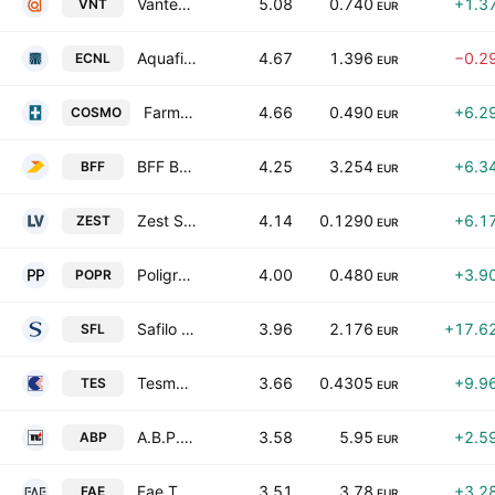
Vantea Smart S.p.A.
5.08
0.740
+1.3
VNT
EUR
Aquafil SpA
4.67
1.396
−0.2
ECNL
EUR
Farmacosmo S.P.A.
4.66
0.490
+6.2
COSMO
EUR
BFF Bank SpA
4.25
3.254
+6.3
BFF
EUR
Zest S.p.A.
4.14
0.1290
+6.1
ZEST
EUR
Poligrafici Printing S.p.A.
4.00
0.480
+3.9
POPR
EUR
Safilo Group S.p.A.
3.96
2.176
+17.6
SFL
EUR
Tesmec S.p.A.
3.66
0.4305
+9.9
TES
EUR
A.B.P. Nocivelli S.p.A.
3.58
5.95
+2.5
ABP
EUR
Fae Technology S.P.A
3.51
3.78
+3.2
FAE
EUR