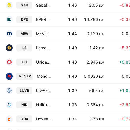
Sabaf S.p.A.
1.46
12.05
−0.8
SAB
EUR
BPER Banca S.p.A.
1.46
14.786
−0.3
BPE
EUR
MEVIM Spa
1.44
0.120
0.0
MEV
EUR
Lemon Sistemi S.P.A.
1.40
1.42
−5.3
LS
EUR
Unidata S.P.A.
1.40
2.945
+0.8
UD
EUR
Mondo TV France SA
1.40
0.0030
0.0
MTVFR
EUR
LU-VE S.p.A.
1.39
59.4
+1.8
LUVE
EUR
Haiki+ S.P.A.
1.36
0.584
−2.9
HIK
EUR
Doxee S.p.A.
1.34
3.78
−0.7
DOX
EUR