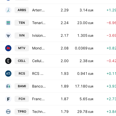
Arterra Bioscience SpA
2.29
3.14
+1.2
ARBS
EUR
Tenaris S.A.
2.24
23.00
−6.9
TEN
EUR
Ivision Tech S.P.A.
2.17
1.305
−3.6
IVN
EUR
Mondo TV S.p.A.
2.08
0.0369
+0.8
MTV
EUR
Cellularline SpA
2.00
2.38
−0.4
CELL
EUR
RCS MediaGroup S.p.A.
1.93
0.941
+0.1
RCS
EUR
Banco BPM SpA
1.89
17.180
+3.9
BAMI
EUR
Franchetti S.P.A.
1.87
5.65
+2.7
FCH
EUR
Technoprobe SpA
1.79
29.78
+3.8
TPRO
EUR