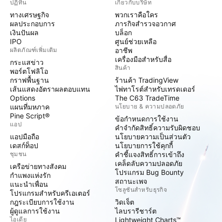
ปฏิทิน
เกี่ยวกับบริษัท
ทางเศรษฐกิจ
พวกเราคือใคร
ผลประกอบการ
ภารกิจสำรวจอวกาศ
เงินปันผล
บล็อก
IPO
ศูนย์ช่วยเหลือ
ผลิตภัณฑ์เพิ่มเติม
อาชีพ
เครื่องมือสำหรับสื่อ
กระแสข่าว
สินค้า
พอร์ตโฟลิโอ
กราฟพื้นฐาน
ร้านค้า TradingView
เส้นแสดงอัตราผลตอบแทน
ไพ่ทาโรต์สำหรับเทรดเดอร์
Options
The C63 TradeTime
แผนที่มหภาค
นโยบาย & ความปลอดภัย
Pine Script®
ข้อกำหนดการใช้งาน
แอป
คำจำกัดสิทธิ์ความรับผิดชอบ
แอปมือถือ
นโยบายความเป็นส่วนตัว
เดสก์ท็อป
นโยบายการใช้คุกกี้
ชุมชน
คำชี้แจงสิทธิ์การเข้าถึง
เคล็ดลับความปลอดภัย
เครือข่ายทางสังคม
โปรแกรม Bug Bounty
กำแพงแห่งรัก
สถานะเพจ
แนะนำเพื่อน
โซลูชันสำหรับธุรกิจ
โปรแกรมสำหรับครีเอเตอร์
กฎระเบียบการใช้งาน
วิดเจ็ต
ผู้ดูแลการใช้งาน
ไลบรารีชาร์ต
ไอเดีย
Lightweight Charts™