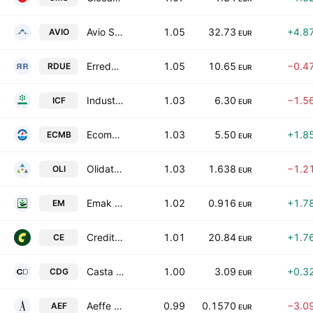
Avio SpA
1.05
32.73
+4.8
AVIO
EUR
Erredue S.P.A.
1.05
10.65
−0.4
RDUE
EUR
Industrie Chimiche Forestali SpA
1.03
6.30
−1.5
ICF
EUR
Ecomembrane S.P.A.
1.03
5.50
+1.8
ECMB
EUR
Olidata S.p.A.
1.03
1.638
−1.2
OLI
EUR
Emak S.p.A.
1.02
0.916
+1.7
EM
EUR
Credito Emiliano S.p.A.
1.01
20.84
+1.7
CE
EUR
Casta Diva Group S.p.A.
1.00
3.09
+0.3
CDG
EUR
Aeffe S.p.A.
0.99
0.1570
−3.0
AEF
EUR