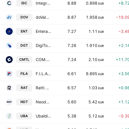
Integrated System Credit Consulting Fintech S.p.A.
8.88
0.898
+8.7
ISC
EUR
doValue S.p.A.
8.87
1.958
−19.0
DOV
EUR
Entera S.p.A.
7.27
1.11
−3.4
ENT
EUR
DigiTouch SpA
7.26
1.910
+2.1
DGT
EUR
COM.TEL SPA
7.24
2.10
+11.7
CMTL
EUR
F.I.L.A. - Fabbrica Italiana Lapis ed Affini S.p.A.
6.61
9.895
+3.5
FILA
EUR
Ratti S.p.A.
6.57
1.03
+0.9
RAT
EUR
Neodecortech SpA
5.60
5.42
+1.1
NDT
EUR
Ubaldi Costruzioni SpA
5.38
5.12
−0.3
UBA
EUR