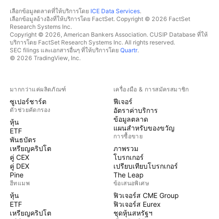
เลือกข้อมูลตลาดที่ให้บริการโดย
ICE Data Services
.
เลือกข้อมูลอ้างอิงที่ให้บริการโดย FactSet. Copyright © 2026 FactSet
Research Systems Inc.
Copyright © 2026, American Bankers Association. CUSIP Database ที่ให้
บริการโดย FactSet Research Systems Inc. All rights reserved.
SEC filings และเอกสารอื่นๆ ที่ให้บริการโดย
Quartr
.
© 2026 TradingView, Inc.
มากกว่าแค่ผลิตภัณฑ์
เครื่องมือ & การสมัครสมาชิก
ซูเปอร์ชาร์ต
ฟีเจอร์
ตัวช่วยคัดกรอง
อัตราค่าบริการ
ข้อมูลตลาด
หุ้น
แผนสำหรับของขวัญ
ETF
การซื้อขาย
พันธบัตร
เหรียญคริปโต
ภาพรวม
คู่ CEX
โบรกเกอร์
คู่ DEX
เปรียบเทียบโบรกเกอร์
Pine
The Leap
ฮีทแมพ
ข้อเสนอพิเศษ
หุ้น
ฟิวเจอร์ส CME Group
ETF
ฟิวเจอร์ส Eurex
เหรียญคริปโต
ชุดหุ้นสหรัฐฯ