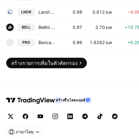
Landi Renzo S.p.a.
0.98
0.612
−4.0
LNDR
EUR
Bellini Nautica S.P.A.
0.97
3.70
+10.7
BELL
EUR
Banca Profilo S.p.A.
0.96
1.6262
+0.2
PRO
P
EUR
สร้างรายการเพิ่มในตัวคัดกรอง
สร้างขึ้นโดยมนุษย์
ภาษาไทย