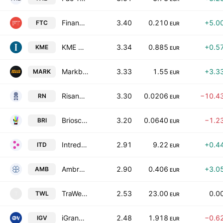
Finanza.tech S.p.A.
3.40
0.210
+5.0
FTC
EUR
KME Group S.p.A.
3.34
0.885
+0.5
KME
EUR
Markbass S.P.A.
3.33
1.55
+3.3
MARK
EUR
Risanamento S.p.A.
3.30
0.0206
−10.4
RN
EUR
Brioschi Sviluppo Immobiliare S.p.A.
3.20
0.0640
−1.2
BRI
EUR
Intred SpA
2.91
9.22
+0.4
ITD
EUR
Ambromobiliare S.p.A.
2.90
0.406
+3.0
AMB
EUR
TraWell Co S.p.A.
2.53
23.00
0.0
TWL
T
EUR
iGrandiViaggi S.p.A.
2.48
1.918
−0.6
IGV
EUR