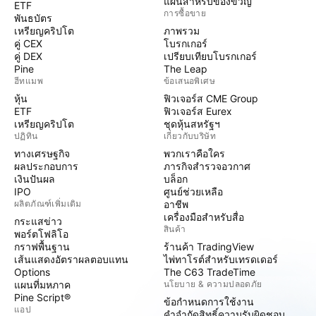
แผนสำหรับของขวัญ
ETF
การซื้อขาย
พันธบัตร
เหรียญคริปโต
ภาพรวม
คู่ CEX
โบรกเกอร์
คู่ DEX
เปรียบเทียบโบรกเกอร์
Pine
The Leap
ฮีทแมพ
ข้อเสนอพิเศษ
หุ้น
ฟิวเจอร์ส CME Group
ETF
ฟิวเจอร์ส Eurex
เหรียญคริปโต
ชุดหุ้นสหรัฐฯ
ปฏิทิน
เกี่ยวกับบริษัท
ทางเศรษฐกิจ
พวกเราคือใคร
ผลประกอบการ
ภารกิจสำรวจอวกาศ
เงินปันผล
บล็อก
IPO
ศูนย์ช่วยเหลือ
ผลิตภัณฑ์เพิ่มเติม
อาชีพ
เครื่องมือสำหรับสื่อ
กระแสข่าว
สินค้า
พอร์ตโฟลิโอ
กราฟพื้นฐาน
ร้านค้า TradingView
เส้นแสดงอัตราผลตอบแทน
ไพ่ทาโรต์สำหรับเทรดเดอร์
Options
The C63 TradeTime
แผนที่มหภาค
นโยบาย & ความปลอดภัย
Pine Script®
ข้อกำหนดการใช้งาน
แอป
คำจำกัดสิทธิ์ความรับผิดชอบ