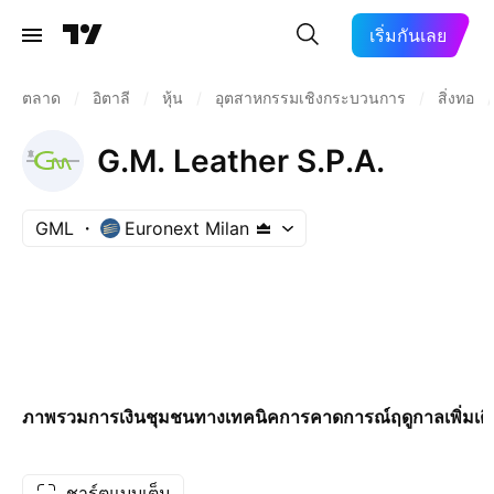
เริ่มกันเลย
ตลาด
/
อิตาลี
/
หุ้น
/
อุตสาหกรรมเชิงกระบวนการ
/
สิ่งทอ
/
G.M. Leather S.P.A.
GML
Euronext Milan
ภาพรวม
การเงิน
ชุมชน
ทางเทคนิค
การคาดการณ์
ฤดูกาล
เพิ่มเต
ชาร์ตแบบเต็ม