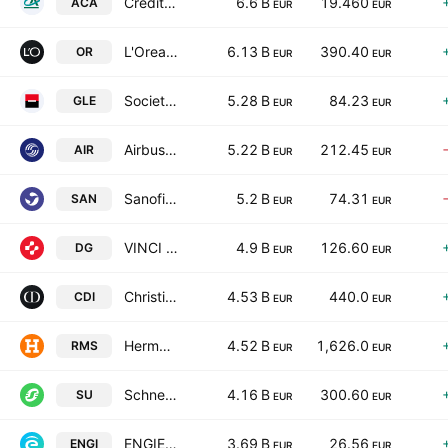
Credit Agricole SA
6.6 B
19.460
ACA
EUR
EUR
L'Oreal S.A.
6.13 B
390.40
OR
EUR
EUR
Societe Generale SA Class A
5.28 B
84.23
GLE
EUR
EUR
Airbus SE
5.22 B
212.45
AIR
EUR
EUR
Sanofi SA
5.2 B
74.31
SAN
EUR
EUR
VINCI SA
4.9 B
126.60
DG
EUR
EUR
Christian Dior SE
4.53 B
440.0
CDI
EUR
EUR
Hermes International SCA
4.52 B
1,626.0
RMS
EUR
EUR
Schneider Electric SE
4.16 B
300.60
SU
EUR
EUR
ENGIE S.A.
3.69 B
26.56
ENGI
EUR
EUR