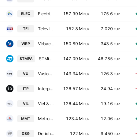
Electricite de Strasbourg SA
157.99 M
175.6
ELEC
EUR
EUR
Television Francaise 1 SA
152.8 M
7.020
TFI
EUR
EUR
Virbac SA
150.89 M
343.5
VIRP
EUR
EUR
STMicroelectronics NV
147.09 M
46.785
STMPA
EUR
EUR
VusionGroup S.A.
143.34 M
126.3
VU
EUR
EUR
Interparfums
126.57 M
24.94
ITP
EUR
EUR
Viel & Cie SA
126.44 M
19.16
VIL
EUR
EUR
Metropole Television SA
123.4 M
12.06
MMT
EUR
EUR
Derichebourg SA
122 M
9.450
DBG
EUR
EUR