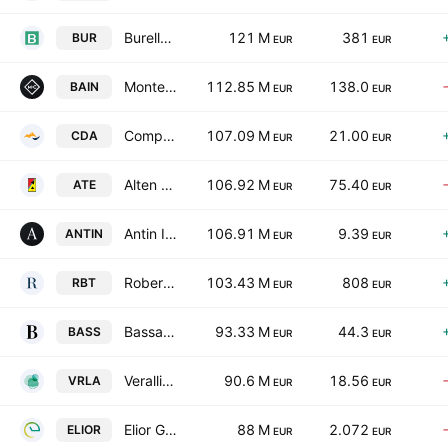
Burelle S.A.
121 M
381
BUR
EUR
EUR
Monte-Carlo Societe des Bains de Mer SA
112.85 M
138.0
BAIN
EUR
EUR
Compagnie des Alpes SA
107.09 M
21.00
CDA
EUR
EUR
Alten SA
106.92 M
75.40
ATE
EUR
EUR
Antin Infrastructure Partners
106.91 M
9.39
ANTIN
EUR
EUR
Robertet SA
103.43 M
808
RBT
EUR
EUR
Bassac SA
93.33 M
44.3
BASS
EUR
EUR
Verallia SAS
90.6 M
18.56
VRLA
EUR
EUR
Elior Group SA
88 M
2.072
ELIOR
EUR
EUR