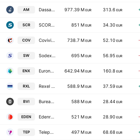
Dassault Aviation SA
977.39 M
313.6
AM
EUR
EUR
SCOR SE
851 M
34.30
SCR
EUR
EUR
Covivio SA
738.7 M
52.10
COV
EUR
EUR
Sodexo SA
695 M
56.95
SW
EUR
EUR
Euronext NV
642.94 M
160.8
ENX
EUR
EUR
Rexel SA
588.9 M
37.59
RXL
EUR
EUR
Bureau Veritas SA
588 M
28.44
BVI
EUR
EUR
Edenred SA
521 M
28.90
EDEN
EUR
EUR
Teleperformance SE
497 M
68.68
TEP
EUR
EUR