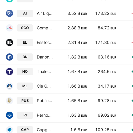
Air Liquide SA
3.52 B
173.22
AI
EUR
EUR
Compagnie de Saint-Gobain SA
2.88 B
84.72
SGO
EUR
EUR
EssilorLuxottica SA
2.31 B
171.30
EL
EUR
EUR
Danone SA
1.82 B
68.16
BN
EUR
EUR
Thales SA
1.67 B
264.6
HO
EUR
EUR
Cie Generale des Etablissements Michelin SA
1.66 B
34.17
ML
EUR
EUR
Publicis Groupe SA
1.65 B
99.28
PUB
EUR
EUR
Pernod Ricard SA
1.63 B
69.02
RI
EUR
EUR
Capgemini SE
1.6 B
109.25
CAP
EUR
EUR