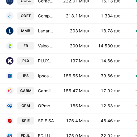
Coface SA
222.01 M
16.13
COFA
EUR
EUR
Compagnie de l'Odet SE
218.1 M
1,334
ODET
EUR
EUR
Lagardere SA
203 M
18.78
MMB
EUR
EUR
Valeo SE
200 M
14.530
FR
EUR
EUR
PLUXEE N.V.
197 M
14.66
PLX
EUR
EUR
Ipsos SA
186.55 M
39.66
IPS
EUR
EUR
Carmila SA
185.47 M
17.02
CARM
EUR
EUR
OPmobility
185 M
12.53
OPM
EUR
EUR
SPIE SA
176.4 M
46.46
SPIE
EUR
EUR
FDJ United
175.9 M
22.02
FDJU
EUR
EUR