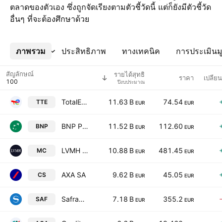
ตลาดของตัวเอง ซึ่งถูกจัดเรียงตามตัวชี้วัดนี้ แต่ก็ยังมีตัวชี้วัด
อื่นๆ ที่จะต้องศึกษาด้วย
ภาพรวม
เพิ่มเติม
ประสิทธิภาพ
ทางเทคนิค
การประเมินมู
สัญลักษณ์
รายได้สุทธิ
ราคา
เปลี่
ปีงบประมาณ
TotalEnergies SE
11.63 B
74.54
TTE
EUR
EUR
BNP Paribas S.A. Class A
11.52 B
112.60
BNP
EUR
EUR
LVMH Moet Hennessy Louis Vuitton SE
10.88 B
481.45
MC
EUR
EUR
AXA SA
9.62 B
45.05
CS
EUR
EUR
Safran SA
7.18 B
355.2
SAF
EUR
EUR