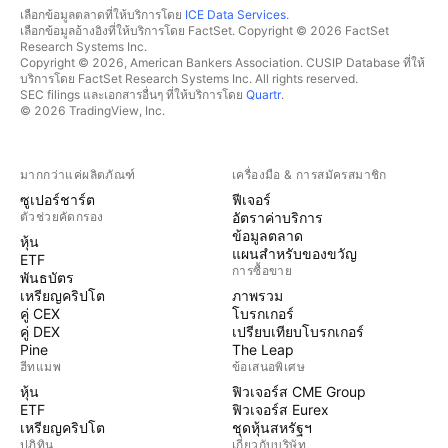
เลือกข้อมูลตลาดที่ให้บริการโดย
ICE Data Services
.
เลือกข้อมูลอ้างอิงที่ให้บริการโดย FactSet. Copyright © 2026 FactSet
Research Systems Inc.
Copyright © 2026, American Bankers Association. CUSIP Database ที่ให้
บริการโดย FactSet Research Systems Inc. All rights reserved.
SEC filings และเอกสารอื่นๆ ที่ให้บริการโดย
Quartr
.
© 2026 TradingView, Inc.
มากกว่าแค่ผลิตภัณฑ์
เครื่องมือ & การสมัครสมาชิก
ซูเปอร์ชาร์ต
ฟีเจอร์
ตัวช่วยคัดกรอง
อัตราค่าบริการ
ข้อมูลตลาด
หุ้น
แผนสำหรับของขวัญ
ETF
การซื้อขาย
พันธบัตร
เหรียญคริปโต
ภาพรวม
คู่ CEX
โบรกเกอร์
คู่ DEX
เปรียบเทียบโบรกเกอร์
Pine
The Leap
ฮีทแมพ
ข้อเสนอพิเศษ
หุ้น
ฟิวเจอร์ส CME Group
ETF
ฟิวเจอร์ส Eurex
เหรียญคริปโต
ชุดหุ้นสหรัฐฯ
ปฏิทิน
เกี่ยวกับบริษัท