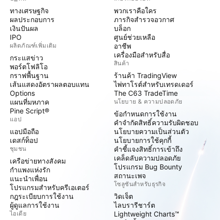
ทางเศรษฐกิจ
พวกเราคือใคร
ผลประกอบการ
ภารกิจสำรวจอวกาศ
เงินปันผล
บล็อก
IPO
ศูนย์ช่วยเหลือ
ผลิตภัณฑ์เพิ่มเติม
อาชีพ
เครื่องมือสำหรับสื่อ
กระแสข่าว
สินค้า
พอร์ตโฟลิโอ
กราฟพื้นฐาน
ร้านค้า TradingView
เส้นแสดงอัตราผลตอบแทน
ไพ่ทาโรต์สำหรับเทรดเดอร์
Options
The C63 TradeTime
แผนที่มหภาค
นโยบาย & ความปลอดภัย
Pine Script®
ข้อกำหนดการใช้งาน
แอป
คำจำกัดสิทธิ์ความรับผิดชอบ
แอปมือถือ
นโยบายความเป็นส่วนตัว
เดสก์ท็อป
นโยบายการใช้คุกกี้
ชุมชน
คำชี้แจงสิทธิ์การเข้าถึง
เคล็ดลับความปลอดภัย
เครือข่ายทางสังคม
โปรแกรม Bug Bounty
กำแพงแห่งรัก
สถานะเพจ
แนะนำเพื่อน
โซลูชันสำหรับธุรกิจ
โปรแกรมสำหรับครีเอเตอร์
กฎระเบียบการใช้งาน
วิดเจ็ต
ผู้ดูแลการใช้งาน
ไลบรารีชาร์ต
ไอเดีย
Lightweight Charts™