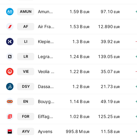
Amundi SA
1.59 B
97.10
AMUN
EUR
EUR
Air France-KLM SA
1.53 B
12.890
AF
EUR
EUR
Klepierre SA
1.3 B
39.92
LI
EUR
EUR
Legrand SA
1.24 B
139.05
LR
EUR
EUR
Veolia Environnement SA
1.22 B
35.07
VIE
EUR
EUR
Dassault Systemes SE
1.2 B
21.73
DSY
EUR
EUR
Bouygues SA
1.14 B
49.19
EN
EUR
EUR
Eiffage SA
1.02 B
125.25
FGR
EUR
EUR
Ayvens
995.8 M
11.58
AYV
EUR
EUR