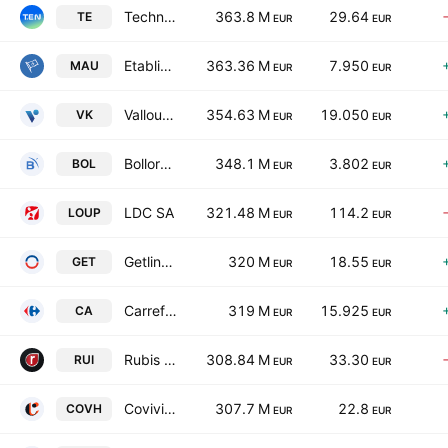
Technip Energies NV
363.8 M
29.64
TE
EUR
EUR
Etablissements Maurel & Prom SA
363.36 M
7.950
MAU
EUR
EUR
Vallourec SA
354.63 M
19.050
VK
EUR
EUR
Bollore SE
348.1 M
3.802
BOL
EUR
EUR
LDC SA
321.48 M
114.2
LOUP
EUR
EUR
Getlink SE
320 M
18.55
GET
EUR
EUR
Carrefour SA
319 M
15.925
CA
EUR
EUR
Rubis SCA
308.84 M
33.30
RUI
EUR
EUR
Covivio Hotels SCA
307.7 M
22.8
COVH
EUR
EUR