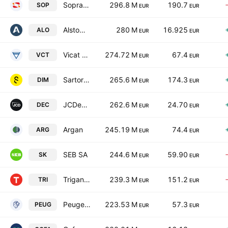
Sopra Steria Group SA
296.8 M
190.7
SOP
EUR
EUR
Alstom SA
280 M
16.925
ALO
EUR
EUR
Vicat SA
274.72 M
67.4
VCT
EUR
EUR
Sartorius Stedim Biotech SA
265.6 M
174.3
DIM
EUR
EUR
JCDecaux SE
262.6 M
24.70
DEC
EUR
EUR
Argan
245.19 M
74.4
ARG
EUR
EUR
SEB SA
244.6 M
59.90
SK
EUR
EUR
Trigano SA
239.3 M
151.2
TRI
EUR
EUR
Peugeot Invest SA
223.53 M
57.3
PEUG
EUR
EUR