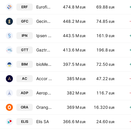
Eurofins Scientific SE
474.8 M
69.88
ERF
EUR
EUR
Gecina SA
448.2 M
74.85
GFC
EUR
EUR
Ipsen SA
443.5 M
161.9
IPN
EUR
EUR
Gaztransport & Technigaz SA
413.6 M
196.8
GTT
EUR
EUR
bioMerieux SA
397.5 M
72.50
BIM
EUR
EUR
Accor SA
385 M
47.22
AC
EUR
EUR
Aeroports de Paris
382 M
116.7
ADP
EUR
EUR
Orange SA
369 M
16.320
ORA
EUR
EUR
Elis SA
366.6 M
24.60
ELIS
EUR
EUR