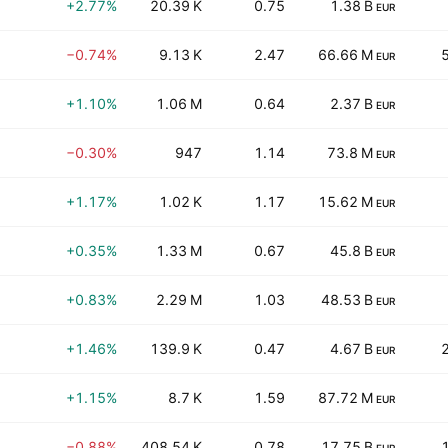
+2.77%
20.39 K
0.75
1.38 B
EUR
−0.74%
9.13 K
2.47
66.66 M
EUR
+1.10%
1.06 M
0.64
2.37 B
EUR
−0.30%
947
1.14
73.8 M
EUR
+1.17%
1.02 K
1.17
15.62 M
EUR
+0.35%
1.33 M
0.67
45.8 B
EUR
+0.83%
2.29 M
1.03
48.53 B
EUR
+1.46%
139.9 K
0.47
4.67 B
EUR
+1.15%
8.7 K
1.59
87.72 M
EUR
−0.88%
408.54 K
0.78
17.75 B