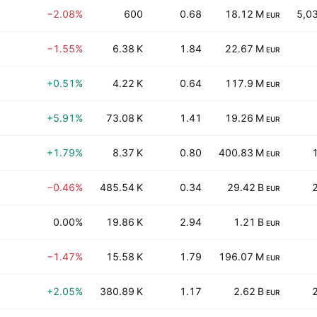
−2.08%
600
0.68
18.12 M
5,0
EUR
−1.55%
6.38 K
1.84
22.67 M
EUR
+0.51%
4.22 K
0.64
117.9 M
EUR
+5.91%
73.08 K
1.41
19.26 M
EUR
+1.79%
8.37 K
0.80
400.83 M
EUR
−0.46%
485.54 K
0.34
29.42 B
EUR
0.00%
19.86 K
2.94
1.21 B
EUR
−1.47%
15.58 K
1.79
196.07 M
EUR
+2.05%
380.89 K
1.17
2.62 B
EUR