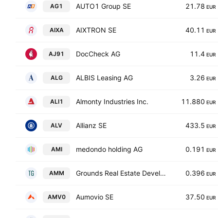
AUTO1 Group SE
21.78
AG1
EUR
AIXTRON SE
40.11
AIXA
EUR
DocCheck AG
11.4
AJ91
EUR
ALBIS Leasing AG
3.26
ALG
EUR
Almonty Industries Inc.
11.880
ALI1
EUR
Allianz SE
433.5
ALV
EUR
medondo holding AG
0.191
AMI
EUR
Grounds Real Estate Development AG
0.396
AMM
EUR
Aumovio SE
37.50
AMV0
EUR