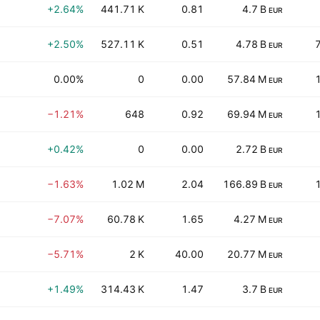
+2.64%
441.71 K
0.81
4.7 B
EUR
+2.50%
527.11 K
0.51
4.78 B
EUR
0.00%
0
0.00
57.84 M
EUR
−1.21%
648
0.92
69.94 M
EUR
+0.42%
0
0.00
2.72 B
EUR
−1.63%
1.02 M
2.04
166.89 B
EUR
−7.07%
60.78 K
1.65
4.27 M
EUR
−5.71%
2 K
40.00
20.77 M
EUR
+1.49%
314.43 K
1.47
3.7 B
EUR