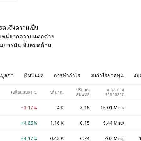
งแสดงถึงความเป็น
ระโยชน์จากความแตกต่าง
นเยอรมัน ทั้งหมดด้าน
มูลค่า
เงินปันผล
การทำกำไร
งบกำไรขาดทุน
งบด
ปริมาณ
มูลค่าตาม
เปลี่ยนแปลง %
ปริมาณ
สัมพัทธ์
ราคาตลาด
−3.17%
4 K
3.15
15.01 M
EUR
+4.65%
1.16 K
0.15
5.44 M
EUR
+4.17%
6.43 K
0.74
767 M
EUR