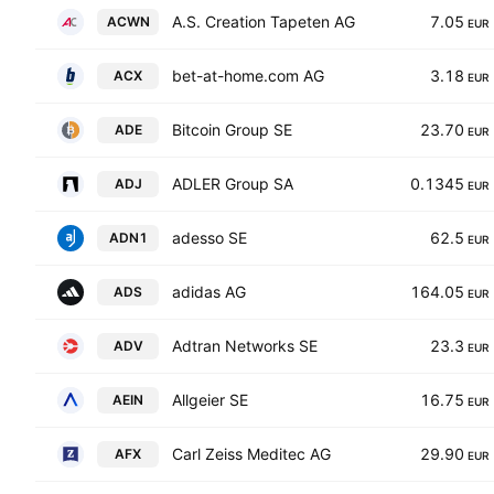
A.S. Creation Tapeten AG
7.05
ACWN
EUR
bet-at-home.com AG
3.18
ACX
EUR
Bitcoin Group SE
23.70
ADE
EUR
ADLER Group SA
0.1345
ADJ
EUR
adesso SE
62.5
ADN1
EUR
adidas AG
164.05
ADS
EUR
Adtran Networks SE
23.3
ADV
EUR
Allgeier SE
16.75
AEIN
EUR
Carl Zeiss Meditec AG
29.90
AFX
EUR