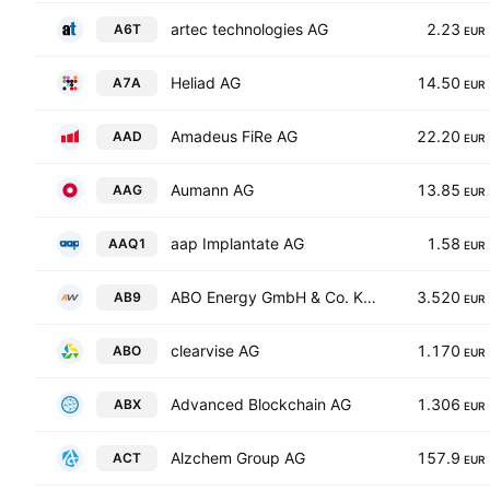
artec technologies AG
2.23
A6T
EUR
Heliad AG
14.50
A7A
EUR
Amadeus FiRe AG
22.20
AAD
EUR
Aumann AG
13.85
AAG
EUR
aap Implantate AG
1.58
AAQ1
EUR
ABO Energy GmbH & Co. KGaA
3.520
AB9
EUR
clearvise AG
1.170
ABO
EUR
Advanced Blockchain AG
1.306
ABX
EUR
Alzchem Group AG
157.9
ACT
EUR