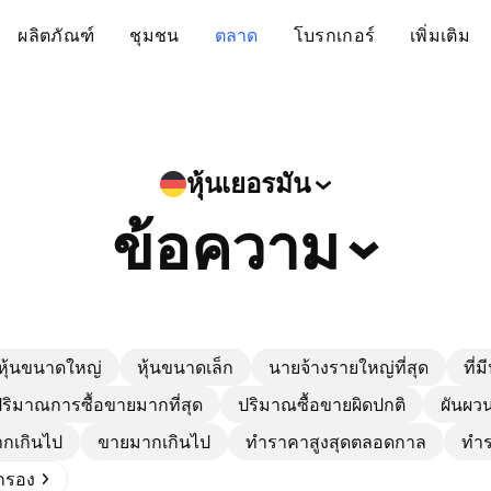
ผลิตภัณฑ์
ชุมชน
ตลาด
โบรกเกอร์
เพิ่มเติม
หุ้นเยอรมัน
ข้อความ
หุ้นขนาดใหญ่
หุ้นขนาดเล็ก
นายจ้างรายใหญ่ที่สุด
ที่ม
ริมาณการซื้อขายมากที่สุด
ปริมาณซื้อขายผิดปกติ
ผันผวน
ากเกินไป
ขายมากเกินไป
ทำราคาสูงสุดตลอดกาล
ทำร
ดกรอง