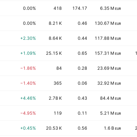
0.00%
418
174.17
6.35 M
EUR
0.00%
8.21 K
0.46
130.67 M
EUR
+2.30%
8.64 K
0.44
117.88 M
EUR
+1.09%
25.15 K
0.65
157.31 M
EUR
−1.86%
84
0.28
23.69 M
EUR
−1.40%
365
0.06
32.92 M
EUR
+4.46%
2.78 K
0.43
84.4 M
EUR
−4.95%
119
0.11
5.21 M
EUR
+0.45%
20.53 K
0.56
1.6 B
EUR