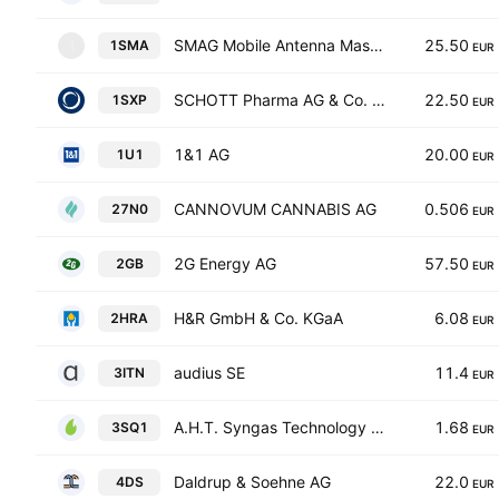
SMAG Mobile Antenna Masts AG
25.50
1SMA
1
EUR
SCHOTT Pharma AG & Co. KGaA
22.50
1SXP
EUR
1&1 AG
20.00
1U1
EUR
CANNOVUM CANNABIS AG
0.506
27N0
EUR
2G Energy AG
57.50
2GB
EUR
H&R GmbH & Co. KGaA
6.08
2HRA
EUR
audius SE
11.4
3ITN
EUR
A.H.T. Syngas Technology N.V.
1.68
3SQ1
EUR
Daldrup & Soehne AG
22.0
4DS
EUR