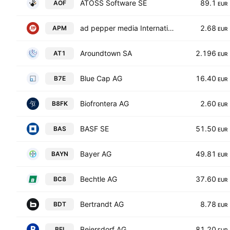
ATOSS Software SE
89.1
AOF
EUR
ad pepper media International N.V.
2.68
APM
EUR
Aroundtown SA
2.196
AT1
EUR
Blue Cap AG
16.40
B7E
EUR
Biofrontera AG
2.60
B8FK
EUR
BASF SE
51.50
BAS
EUR
Bayer AG
49.81
BAYN
EUR
Bechtle AG
37.60
BC8
EUR
Bertrandt AG
8.78
BDT
EUR
Beiersdorf AG
81.20
BEI