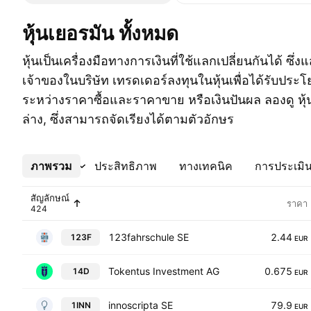
หุ้นเยอรมัน ทั้งหมด
หุ้นเป็นเครื่องมือทางการเงินที่ใช้แลกเปลี่ยนกันได้ ซึ่
เจ้าของในบริษัท เทรดเดอร์ลงทุนในหุ้นเพื่อได้รับป
ระหว่างราคาซื้อและราคาขาย หรือเงินปันผล ลองดู หุ้
ล่าง, ซึ่งสามารถจัดเรียงได้ตามตัวอักษร
ภาพรวม
เพิ่มเติม
ประสิทธิภาพ
ทางเทคนิค
การประเมิน
สัญลักษณ์
ราคา
123fahrschule SE
2.44
123F
EUR
Tokentus Investment AG
0.675
14D
EUR
innoscripta SE
79.9
1INN
EUR