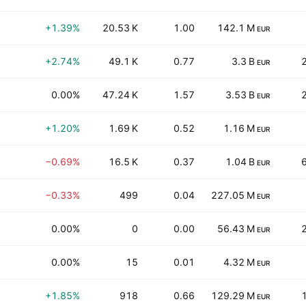
+1.39%
20.53 K
1.00
142.1 M
EUR
+2.74%
49.1 K
0.77
3.3 B
EUR
0.00%
47.24 K
1.57
3.53 B
EUR
+1.20%
1.69 K
0.52
1.16 M
EUR
−0.69%
16.5 K
0.37
1.04 B
EUR
−0.33%
499
0.04
227.05 M
EUR
0.00%
0
0.00
56.43 M
EUR
0.00%
15
0.01
4.32 M
EUR
+1.85%
918
0.66
129.29 M
EUR