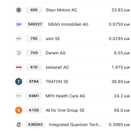
Steyr Motors AG
33.82
4X0
EUR
GIEAG Immobilien AG
0.9750
549227
EUR
sdm SE
0.0295
75S
EUR
Darwin AG
6.55
7V0
EUR
swissnet AG
1.975
81D
EUR
TRATON SE
38.80
8TRA
EUR
MPH Health Care AG
24.2
93M1
EUR
All for One Group SE
68.0
A1OS
EUR
Integrated Quantum Technologies Inc.
0.3960
A3EGAC
EUR