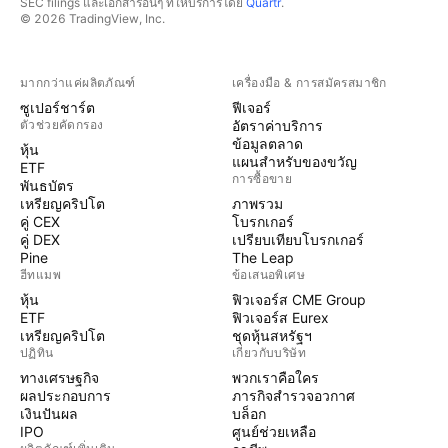
SEC filings และเอกสารอื่นๆ ที่ให้บริการโดย
Quartr
.
© 2026 TradingView, Inc.
มากกว่าแค่ผลิตภัณฑ์
เครื่องมือ & การสมัครสมาชิก
ซูเปอร์ชาร์ต
ฟีเจอร์
ตัวช่วยคัดกรอง
อัตราค่าบริการ
ข้อมูลตลาด
หุ้น
แผนสำหรับของขวัญ
ETF
การซื้อขาย
พันธบัตร
เหรียญคริปโต
ภาพรวม
คู่ CEX
โบรกเกอร์
คู่ DEX
เปรียบเทียบโบรกเกอร์
Pine
The Leap
ฮีทแมพ
ข้อเสนอพิเศษ
หุ้น
ฟิวเจอร์ส CME Group
ETF
ฟิวเจอร์ส Eurex
เหรียญคริปโต
ชุดหุ้นสหรัฐฯ
ปฏิทิน
เกี่ยวกับบริษัท
ทางเศรษฐกิจ
พวกเราคือใคร
ผลประกอบการ
ภารกิจสำรวจอวกาศ
เงินปันผล
บล็อก
IPO
ศูนย์ช่วยเหลือ