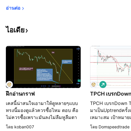
อ่านต่อ
ไอเดีย
เ
พิ่
ฝึกอ่านกราฟ
TPCH เบรกDown
ม
เคสนี้น่าสนใจเอามาให้ดูหลายๆแบบ
TPCH เบรกDown Tre
ขึ้
น
ทรงนี้มองดูแล้วควรซื้อไหม ตอบ คือ
มาเป็นUptrendครั้งแ
ไม่ควรซื้อเพราะมันลงไม่ลืมหูลืมตา
เหมาะสม เป้าหมา
แต่ถ้าคนละเอียดก็จะไปดูว่ารูปแบบ
บาท
โดย koban007
โดย Domspeedtrade