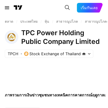
เริ่มกันเลย
ตลาด
/
ประเทศไทย
/
หุ้น
/
สาธารณูปโภค
/
สาธารณูปโภคด
TPC Power Holding
Public Company Limited
TPCH
Stock Exchange of Thailand
ภาพรวม
การเงิน
ข่าว
ชุมชน
ทางเทคนิค
การคาดการณ์
ฤดูกาล
เพ