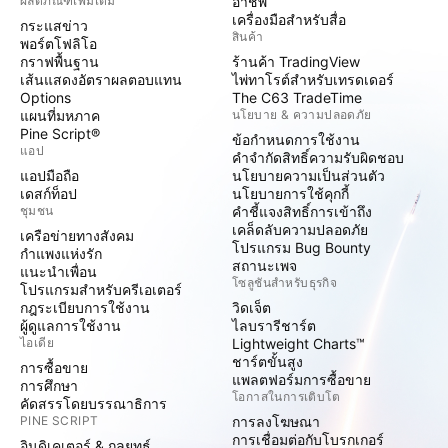
ผลิตภัณฑ์เพิ่มเติม
อาชีพ
เครื่องมือสำหรับสื่อ
กระแสข่าว
สินค้า
พอร์ตโฟลิโอ
กราฟพื้นฐาน
ร้านค้า TradingView
เส้นแสดงอัตราผลตอบแทน
ไพ่ทาโรต์สำหรับเทรดเดอร์
Options
The C63 TradeTime
แผนที่มหภาค
นโยบาย & ความปลอดภัย
Pine Script®
ข้อกำหนดการใช้งาน
แอป
คำจำกัดสิทธิ์ความรับผิดชอบ
แอปมือถือ
นโยบายความเป็นส่วนตัว
เดสก์ท็อป
นโยบายการใช้คุกกี้
ชุมชน
คำชี้แจงสิทธิ์การเข้าถึง
เคล็ดลับความปลอดภัย
เครือข่ายทางสังคม
โปรแกรม Bug Bounty
กำแพงแห่งรัก
สถานะเพจ
แนะนำเพื่อน
โซลูชันสำหรับธุรกิจ
โปรแกรมสำหรับครีเอเตอร์
กฎระเบียบการใช้งาน
วิดเจ็ต
ผู้ดูแลการใช้งาน
ไลบรารีชาร์ต
ไอเดีย
Lightweight Charts™
ชาร์ตขั้นสูง
การซื้อขาย
แพลตฟอร์มการซื้อขาย
การศึกษา
โอกาสในการเติบโต
คัดสรรโดยบรรณาธิการ
PINE SCRIPT
การลงโฆษณา
การเชื่อมต่อกับโบรกเกอร์
อินดิเคเตอร์ & กลยุทธ์