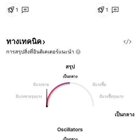
ธุรกิจเขาคือ อะไร ได้รายได้จาก
อะไร รายจ่ายที่ต้องผลิต สินค้ามา
1
1
ขายมีต้นทุนเท่าไหร่ หักลบกลบหนี้
กำไรสุทธิแท้จริงคือเท่าไหร่ และ
ทรัพย์สินเขามี จริงหรือแอบไปตึ้งไว้
กับใครไห
ทางเทคนิค
การสรุปสิ่งที่อินดิเคเตอร์แนะนำ
สรุป
เป็นกลาง
มีแรงขาย
มีแรงซื้อ
มีแรงขายรุนแรง
มีแรงซื้อรุนแรง
เป็นกลาง
Oscillators
เป็นกลาง