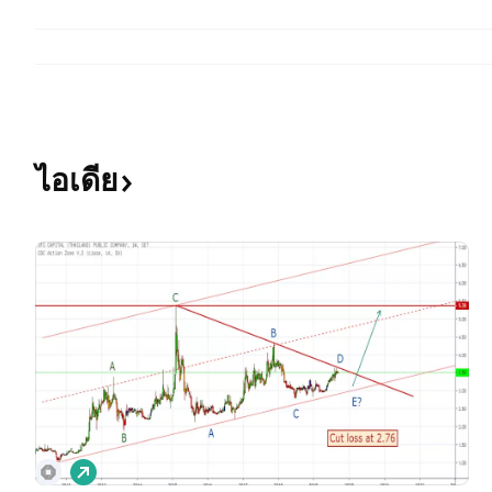
ไอเดีย
เ