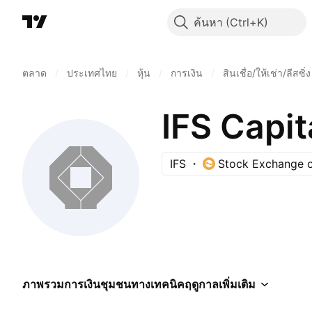
ค้นหา
ตลาด
/
ประเทศไทย
/
หุ้น
/
การเงิน
/
สินเชื่อ/ให้เช่า/ลีสซิ่ง
IFS Capit
IFS
Stock Exchange o
ภาพรวม
การเงิน
ชุมชน
ทางเทคนิค
ฤดูกาล
เพิ่มเติม