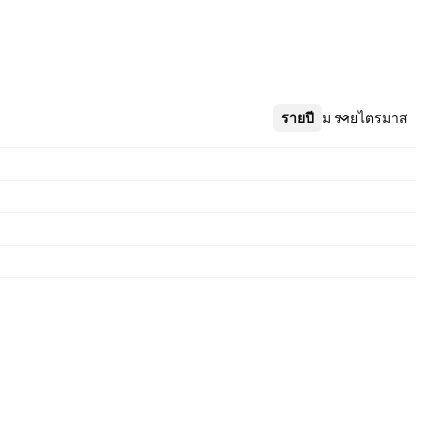
รายปี
เพิ่มเติม
รายไตรมาส