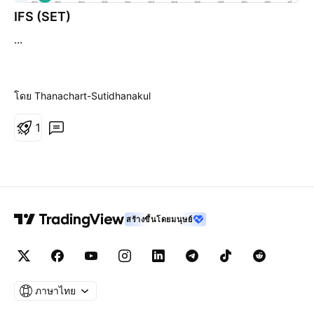
พิ่
IFS (SET)
ม
...
ขึ้
น
โดย Thanachart-Sutidhanakul
1
สร้างขึ้นโดยมนุษย์
ภาษาไทย