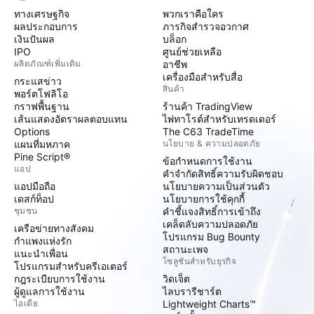
ทางเศรษฐกิจ
พวกเราคือใคร
ผลประกอบการ
ภารกิจสำรวจอวกาศ
เงินปันผล
บล็อก
IPO
ศูนย์ช่วยเหลือ
ผลิตภัณฑ์เพิ่มเติม
อาชีพ
เครื่องมือสำหรับสื่อ
กระแสข่าว
สินค้า
พอร์ตโฟลิโอ
กราฟพื้นฐาน
ร้านค้า TradingView
เส้นแสดงอัตราผลตอบแทน
ไพ่ทาโรต์สำหรับเทรดเดอร์
Options
The C63 TradeTime
แผนที่มหภาค
นโยบาย & ความปลอดภัย
Pine Script®
ข้อกำหนดการใช้งาน
แอป
คำจำกัดสิทธิ์ความรับผิดชอบ
แอปมือถือ
นโยบายความเป็นส่วนตัว
เดสก์ท็อป
นโยบายการใช้คุกกี้
ชุมชน
คำชี้แจงสิทธิ์การเข้าถึง
เคล็ดลับความปลอดภัย
เครือข่ายทางสังคม
โปรแกรม Bug Bounty
กำแพงแห่งรัก
สถานะเพจ
แนะนำเพื่อน
โซลูชันสำหรับธุรกิจ
โปรแกรมสำหรับครีเอเตอร์
กฎระเบียบการใช้งาน
วิดเจ็ต
ผู้ดูแลการใช้งาน
ไลบรารีชาร์ต
ไอเดีย
Lightweight Charts™