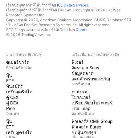
เลือกข้อมูลตลาดที่ให้บริการโดย
ICE Data Services
.
เลือกข้อมูลอ้างอิงที่ให้บริการโดย FactSet. Copyright © 2026 FactSet
Research Systems Inc.
Copyright © 2026, American Bankers Association. CUSIP Database ที่ให้
บริการโดย FactSet Research Systems Inc. All rights reserved.
SEC filings และเอกสารอื่นๆ ที่ให้บริการโดย
Quartr
.
© 2026 TradingView, Inc.
มากกว่าแค่ผลิตภัณฑ์
เครื่องมือ & การสมัครสมาชิก
ซูเปอร์ชาร์ต
ฟีเจอร์
ตัวช่วยคัดกรอง
อัตราค่าบริการ
ข้อมูลตลาด
หุ้น
แผนสำหรับของขวัญ
ETF
การซื้อขาย
พันธบัตร
เหรียญคริปโต
ภาพรวม
คู่ CEX
โบรกเกอร์
คู่ DEX
เปรียบเทียบโบรกเกอร์
Pine
The Leap
ฮีทแมพ
ข้อเสนอพิเศษ
หุ้น
ฟิวเจอร์ส CME Group
ETF
ฟิวเจอร์ส Eurex
เหรียญคริปโต
ชุดหุ้นสหรัฐฯ
ปฏิทิน
เกี่ยวกับบริษัท