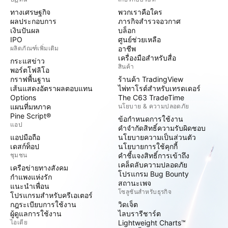
ทางเศรษฐกิจ
พวกเราคือใคร
ผลประกอบการ
ภารกิจสำรวจอวกาศ
เงินปันผล
บล็อก
IPO
ศูนย์ช่วยเหลือ
ผลิตภัณฑ์เพิ่มเติม
อาชีพ
เครื่องมือสำหรับสื่อ
กระแสข่าว
สินค้า
พอร์ตโฟลิโอ
กราฟพื้นฐาน
ร้านค้า TradingView
เส้นแสดงอัตราผลตอบแทน
ไพ่ทาโรต์สำหรับเทรดเดอร์
Options
The C63 TradeTime
แผนที่มหภาค
นโยบาย & ความปลอดภัย
Pine Script®
ข้อกำหนดการใช้งาน
แอป
คำจำกัดสิทธิ์ความรับผิดชอบ
แอปมือถือ
นโยบายความเป็นส่วนตัว
เดสก์ท็อป
นโยบายการใช้คุกกี้
ชุมชน
คำชี้แจงสิทธิ์การเข้าถึง
เคล็ดลับความปลอดภัย
เครือข่ายทางสังคม
โปรแกรม Bug Bounty
กำแพงแห่งรัก
สถานะเพจ
แนะนำเพื่อน
โซลูชันสำหรับธุรกิจ
โปรแกรมสำหรับครีเอเตอร์
กฎระเบียบการใช้งาน
วิดเจ็ต
ผู้ดูแลการใช้งาน
ไลบรารีชาร์ต
ไอเดีย
Lightweight Charts™