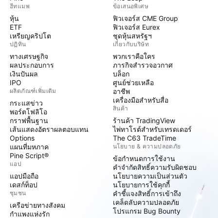
ฮีทแมพ
ข้อเสนอพิเศษ
หุ้น
ฟิวเจอร์ส CME Group
ETF
ฟิวเจอร์ส Eurex
เหรียญคริปโต
ชุดหุ้นสหรัฐฯ
ปฏิทิน
เกี่ยวกับบริษัท
ทางเศรษฐกิจ
พวกเราคือใคร
ผลประกอบการ
ภารกิจสำรวจอวกาศ
เงินปันผล
บล็อก
IPO
ศูนย์ช่วยเหลือ
ผลิตภัณฑ์เพิ่มเติม
อาชีพ
เครื่องมือสำหรับสื่อ
กระแสข่าว
สินค้า
พอร์ตโฟลิโอ
กราฟพื้นฐาน
ร้านค้า TradingView
เส้นแสดงอัตราผลตอบแทน
ไพ่ทาโรต์สำหรับเทรดเดอร์
Options
The C63 TradeTime
แผนที่มหภาค
นโยบาย & ความปลอดภัย
Pine Script®
ข้อกำหนดการใช้งาน
แอป
คำจำกัดสิทธิ์ความรับผิดชอบ
แอปมือถือ
นโยบายความเป็นส่วนตัว
เดสก์ท็อป
นโยบายการใช้คุกกี้
ชุมชน
คำชี้แจงสิทธิ์การเข้าถึง
เคล็ดลับความปลอดภัย
เครือข่ายทางสังคม
โปรแกรม Bug Bounty
กำแพงแห่งรัก