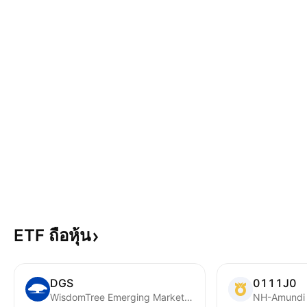
ETF
ถือหุ้น
DGS
0111J0
WisdomTree Emerging Markets SmallCap Dividend Fund