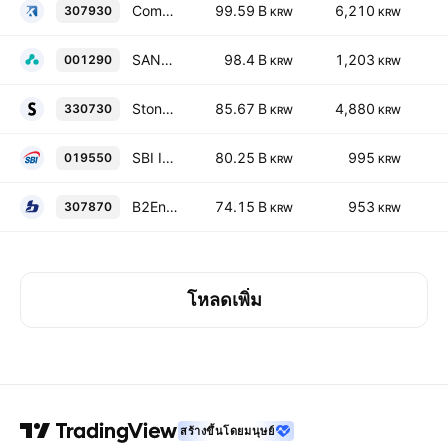
Company K Partners Limited
99.59 B
6,210
307930
KRW
KRW
SANGSANGININVESTMENT&SECURITIES CO.,LTD.
98.4 B
1,203
001290
KRW
KRW
Stonebridge Ventures Inc.
85.67 B
4,880
330730
KRW
KRW
SBI Investment Korea Co., Ltd.
80.25 B
995
019550
KRW
KRW
B2En Co., Ltd.
74.15 B
953
307870
KRW
KRW
โหลดเพิ่ม
สร้างขึ้นโดยมนุษย์