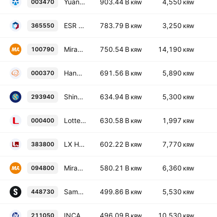
Yuanta Securities Korea Co., Ltd.
903.44 B
4,550
003470
KRW
KRW
ESR Kendall Square REIT Co., Ltd.
783.79 B
3,250
365550
KRW
KRW
Mirae Asset Venture Investment Co., Ltd.
750.54 B
14,190
100790
KRW
KRW
Hanwha General Insurance Co., Ltd
691.56 B
5,890
000370
KRW
KRW
Shinhan Alpha REIT Co., Ltd.
634.94 B
5,300
293940
KRW
KRW
Lotte Non-Life Insurance Co., Ltd
630.58 B
1,997
000400
KRW
KRW
LX Holdings Corp.
602.22 B
7,770
383800
KRW
KRW
Mirae Asset Maps Realty Real Estate Public Investment Company
580.21 B
6,360
094800
KRW
KRW
SamsungFN REIT Co., Ltd.
499.86 B
5,530
448730
KRW
KRW
INCAR FINANCIAL SERVICE Co.,Ltd.
496.09 B
10,530
211050
KRW
KRW