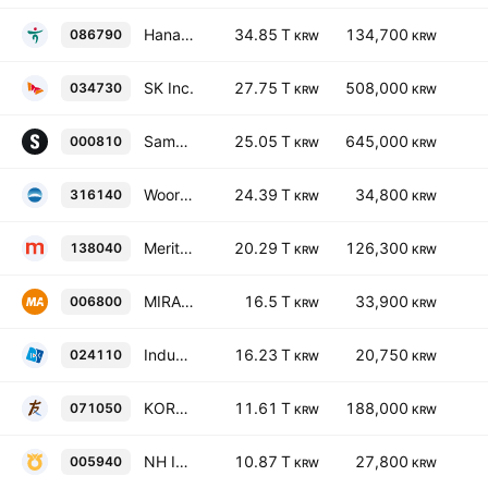
Hana Financial Group Inc.
34.85 T
134,700
086790
KRW
KRW
SK Inc.
27.75 T
508,000
034730
KRW
KRW
Samsung Fire & Marine Insurance Co., Ltd
25.05 T
645,000
000810
KRW
KRW
Woori Financial Group, Inc.
24.39 T
34,800
316140
KRW
KRW
Meritz Financial Group Inc.
20.29 T
126,300
138040
KRW
KRW
MIRAE ASSET SECURITIES CO., LTD.
16.5 T
33,900
006800
KRW
KRW
Industrial Bank Of Korea
16.23 T
20,750
024110
KRW
KRW
KOREA INVESTMENT HOLDINGS CO LTD
11.61 T
188,000
071050
KRW
KRW
NH INVESTMENT & SECURITIES CO.LTD.
10.87 T
27,800
005940
KRW
KRW