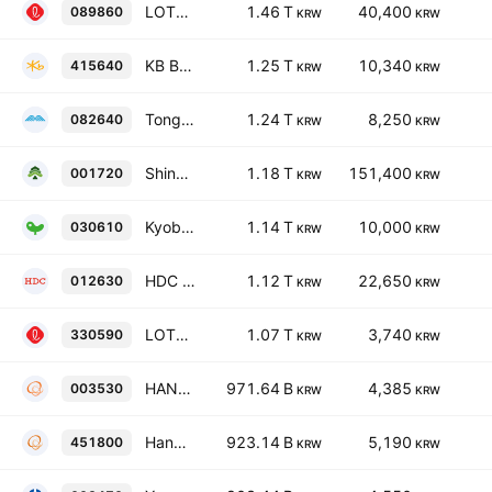
LOTTE rental co., ltd.
1.46 T
40,400
089860
KRW
KRW
KB Balhae Infrastructure Fund
1.25 T
10,340
415640
KRW
KRW
TongYang Life Insurance Co., Ltd.
1.24 T
8,250
082640
KRW
KRW
Shinyoung Securities Co., Ltd.
1.18 T
151,400
001720
KRW
KRW
Kyobo Securities Co., Ltd
1.14 T
10,000
030610
KRW
KRW
HDC HOLDINGS CO., Ltd.
1.12 T
22,650
012630
KRW
KRW
LOTTE REIT Co., Ltd.
1.07 T
3,740
330590
KRW
KRW
HANWHA INVESTMENT&SECURITIES Co. Ltd.
971.64 B
4,385
003530
KRW
KRW
Hanwha REIT Co., Ltd.
923.14 B
5,190
451800
KRW
KRW