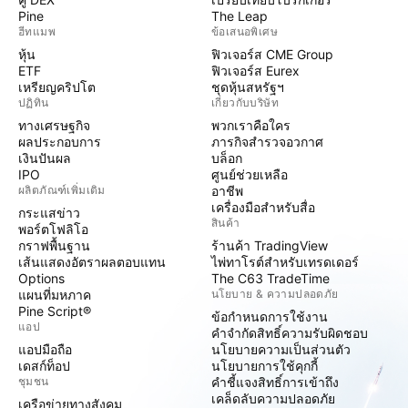
Pine
The Leap
ฮีทแมพ
ข้อเสนอพิเศษ
หุ้น
ฟิวเจอร์ส CME Group
ETF
ฟิวเจอร์ส Eurex
เหรียญคริปโต
ชุดหุ้นสหรัฐฯ
ปฏิทิน
เกี่ยวกับบริษัท
ทางเศรษฐกิจ
พวกเราคือใคร
ผลประกอบการ
ภารกิจสำรวจอวกาศ
เงินปันผล
บล็อก
IPO
ศูนย์ช่วยเหลือ
ผลิตภัณฑ์เพิ่มเติม
อาชีพ
เครื่องมือสำหรับสื่อ
กระแสข่าว
สินค้า
พอร์ตโฟลิโอ
กราฟพื้นฐาน
ร้านค้า TradingView
เส้นแสดงอัตราผลตอบแทน
ไพ่ทาโรต์สำหรับเทรดเดอร์
Options
The C63 TradeTime
แผนที่มหภาค
นโยบาย & ความปลอดภัย
Pine Script®
ข้อกำหนดการใช้งาน
แอป
คำจำกัดสิทธิ์ความรับผิดชอบ
แอปมือถือ
นโยบายความเป็นส่วนตัว
เดสก์ท็อป
นโยบายการใช้คุกกี้
ชุมชน
คำชี้แจงสิทธิ์การเข้าถึง
เคล็ดลับความปลอดภัย
เครือข่ายทางสังคม