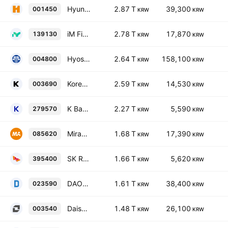
Hyundai Marine & Fire Insurance Co., Ltd.
2.87 T
39,300
001450
KRW
KRW
iM Financial Group Co. Ltd.
2.78 T
17,870
139130
KRW
KRW
Hyosung Corporation
2.64 T
158,100
004800
KRW
KRW
Korean Reinsurance Company
2.59 T
14,530
003690
KRW
KRW
K Bank Co., Ltd.
2.27 T
5,590
279570
KRW
KRW
Mirae Asset Life Insurance Co., Ltd.
1.68 T
17,390
085620
KRW
KRW
SK REIT Co. Ltd.
1.66 T
5,620
395400
KRW
KRW
DAOU TECHNOLOGY Inc.
1.61 T
38,400
023590
KRW
KRW
Daishin Securities Co., Ltd
1.48 T
26,100
003540
KRW
KRW