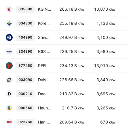
KGINICIS Co., Ltd.
266.18 B
10,070
035600
KRW
KRW
Korea Real Estate Investment Trust Co., Ltd.
255.18 B
1,133
034830
KRW
KRW
Shinhan Seobu T&D REIT Co., Ltd.
249.97 B
4,100
404990
KRW
KRW
IGIS Value Plus REIT Co., Ltd.
239.25 B
3,580
334890
KRW
KRW
REFINE Co., Ltd.
234.13 B
13,910
377450
KRW
KRW
Daishin Value Reit Co Ltd
228.66 B
3,840
0030R0
KRW
KRW
Daol Investment & Securities Co., Ltd.
213.83 B
3,695
030210
KRW
KRW
Heungkuk Fire & Marine Insurance Co., Ltd
210.7 B
3,265
000540
KRW
KRW
Han Kook Capital Co., Ltd.
209.64 B
670
023760
KRW
KRW