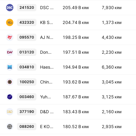
DSC INVESTMENT INC.
205.49 B
7,930
241520
KRW
KRW
KB STAR REIT
204.74 B
1,373
432320
KRW
KRW
AJ Networks Co., Ltd.
198.25 B
4,430
095570
KRW
KRW
Dongwon Development Co., Ltd.
197.51 B
2,230
013120
KRW
KRW
Haesung Industrial Co., Ltd
194.94 B
6,360
034810
KRW
KRW
Chinyang Holdings Corporation
193.62 B
3,045
100250
KRW
KRW
Yuhwa Securities Co., Ltd.
187.67 B
3,125
003460
KRW
KRW
D&D Platform REIT Co., Ltd.
183.43 B
2,160
377190
KRW
KRW
E KOCREF CR-REIT
180.52 B
2,935
088260
KRW
KRW