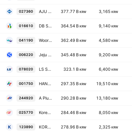
AJU IB INVESTMENT CO., LTD.
377.77 B
3,165
027360
KRW
KRW
DB Securities Co.,Ltd
364.54 B
9,140
016610
KRW
KRW
Woori Technology Investment Co., Ltd.
362.49 B
4,580
041190
KRW
KRW
Jeju Bank
345.48 B
9,200
006220
KRW
KRW
LS SECURITIES Co. Ltd.
323.1 B
6,400
078020
KRW
KRW
HANYANG SECURITIES Co., Ltd.
297.35 B
19,510
001750
KRW
KRW
A Plus Asset Advisor Co., Ltd.
290.28 B
13,180
244920
KRW
KRW
Korea Information & Communication Co., Ltd.
284.46 B
8,050
025770
KRW
KRW
KOREA ASSET IN TRUST CO. LTD
278.96 B
2,325
123890
KRW
KRW