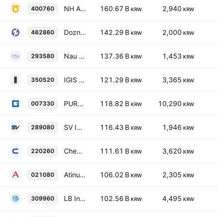
NH All-One REIT Co., Ltd.
160.67 B
2,940
400760
KRW
KRW
Dozn Inc.
142.29 B
2,000
462860
KRW
KRW
Nau IB Capital
137.36 B
1,453
293580
KRW
KRW
IGIS RESIDENCE REIT Co., Ltd.
121.29 B
3,365
350520
KRW
KRW
PUREUN SAVINGS BANK
118.82 B
10,290
007330
KRW
KRW
SV INVESTMENT Corp.
116.43 B
1,946
289080
KRW
KRW
Chemtros Co. Ltd.
111.61 B
3,620
220260
KRW
KRW
Atinum Investment Co., Ltd
106.02 B
2,305
021080
KRW
KRW
LB Investment Inc.
102.56 B
4,495
309960
KRW
KRW