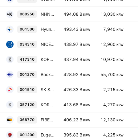
NHN KCP Corp.
494.08 B
13,030
060250
KRW
KRW
Hyundai Motor Securities Co., Ltd.
493.43 B
7,940
001500
KRW
KRW
NICE Holdings Co., Ltd.
438.97 B
12,960
034310
KRW
KRW
KORAMCO THE ONE REIT
437.94 B
10,970
417310
KRW
KRW
Bookook Securities Co., Ltd
428.92 B
55,700
001270
KRW
KRW
SK Securities Co., Ltd.
426.33 B
2,215
001510
KRW
KRW
KORAMCO LIFE INFRA REIT Co., Ltd
413.68 B
4,270
357120
KRW
KRW
FIBERPRO, Inc.
406.23 B
12,130
368770
KRW
KRW
Eugene Investment & Securities Co., Ltd.
395.83 B
4,225
001200
KRW
KRW