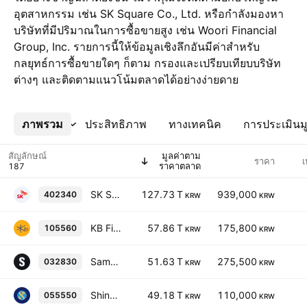
อุตสาหกรรม เช่น SK Square Co., Ltd. หรือกำลังมองหา
บริษัทที่มีปริมาณในการซื้อขายสูง เช่น Woori Financial
Group, Inc. รายการนี้ให้ข้อมูลเชิงลึกอันมีค่าสำหรับ
กลยุทธ์การซื้อขายใดๆ ก็ตาม กรองและเปรียบเทียบบริษัท
ต่างๆ และติดตามแนวโน้มตลาดได้อย่างง่ายดาย
ภาพรวม
เพิ่มเติม
ประสิทธิภาพ
ทางเทคนิค
การประเมินมู
สัญลักษณ์
มูลค่าตาม
ราคา
เ
ราคาตลาด
SK Square Co., Ltd.
127.73 T
939,000
402340
KRW
KRW
KB Financial Group Inc.
57.86 T
175,800
105560
KRW
KRW
Samsung Life Insurance Co., Ltd.
51.63 T
275,500
032830
KRW
KRW
Shinhan Financial Group Co., Ltd.
49.18 T
110,000
055550
KRW
KRW