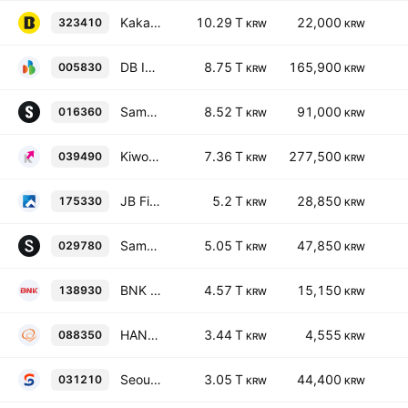
KakaoBank Corp.
10.29 T
22,000
323410
KRW
KRW
DB INSURANCE CO. LTD
8.75 T
165,900
005830
KRW
KRW
Samsung Securities Co., Ltd.
8.52 T
91,000
016360
KRW
KRW
Kiwoom Securities Co., Ltd
7.36 T
277,500
039490
KRW
KRW
JB Financial Group Co., Ltd.
5.2 T
28,850
175330
KRW
KRW
Samsung Card Co., Ltd
5.05 T
47,850
029780
KRW
KRW
BNK Financial Group, Inc.
4.57 T
15,150
138930
KRW
KRW
HANWHA LIFE INSURANCE Co., Ltd.
3.44 T
4,555
088350
KRW
KRW
Seoul Guarantee Insurance Company
3.05 T
44,400
031210
KRW
KRW