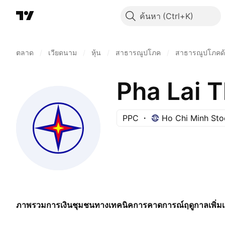
ค้นหา
ตลาด
/
เวียดนาม
/
หุ้น
/
สาธารณูปโภค
/
สาธารณูปโภคด้
Pha Lai 
PPC
Ho Chi Minh St
ภาพรวม
การเงิน
ชุมชน
ทางเทคนิค
การคาดการณ์
ฤดูกาล
เพิ่ม