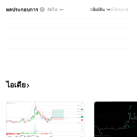
ผลประกอบการ
รายปี
เพิ่มเติม
รายไตรมาส
ถัดไป
:
—
ไอเดีย