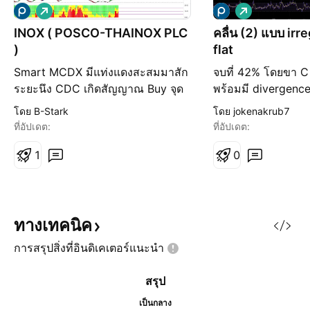
เ
เ
พิ่
พิ่
INOX ( POSCO-THAINOX PLC
คลื่น (2) แบบ irre
ม
ม
)
flat
ขึ้
ขึ้
น
น
Smart MCDX มีแท่งแดงสะสมมาสัก
จบที่ 42% โดยขา C 
ระยะนึง CDC เกิดสัญญาณ Buy จุด
พร้อมมี divergenc
เข้า : 1.30 ( หรือ รอย่อ ในกรอบ
hidden divergence
โดย B-Stark
โดย jokenakrub7
1.30 - 1.21 ) SL : ราคาปิดหลุด
RRR > 8
ที่อัปเดต:
ที่อัปเดต:
กรอบ 1.21 TP : Fibo extension ที่
61.8% ที่ 1.57 RR 1:3
1
0
ทางเทคนิค
การสรุปสิ่งที่อินดิเคเตอร์แนะนำ
สรุป
เป็นกลาง