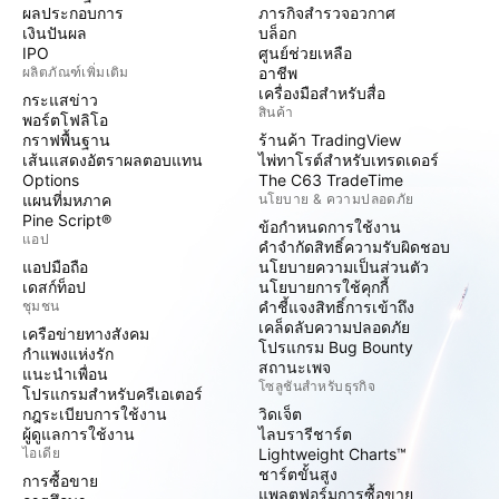
ผลประกอบการ
ภารกิจสำรวจอวกาศ
เงินปันผล
บล็อก
IPO
ศูนย์ช่วยเหลือ
ผลิตภัณฑ์เพิ่มเติม
อาชีพ
เครื่องมือสำหรับสื่อ
กระแสข่าว
สินค้า
พอร์ตโฟลิโอ
กราฟพื้นฐาน
ร้านค้า TradingView
เส้นแสดงอัตราผลตอบแทน
ไพ่ทาโรต์สำหรับเทรดเดอร์
Options
The C63 TradeTime
แผนที่มหภาค
นโยบาย & ความปลอดภัย
Pine Script®
ข้อกำหนดการใช้งาน
แอป
คำจำกัดสิทธิ์ความรับผิดชอบ
แอปมือถือ
นโยบายความเป็นส่วนตัว
เดสก์ท็อป
นโยบายการใช้คุกกี้
ชุมชน
คำชี้แจงสิทธิ์การเข้าถึง
เคล็ดลับความปลอดภัย
เครือข่ายทางสังคม
โปรแกรม Bug Bounty
กำแพงแห่งรัก
สถานะเพจ
แนะนำเพื่อน
โซลูชันสำหรับธุรกิจ
โปรแกรมสำหรับครีเอเตอร์
กฎระเบียบการใช้งาน
วิดเจ็ต
ผู้ดูแลการใช้งาน
ไลบรารีชาร์ต
ไอเดีย
Lightweight Charts™
ชาร์ตขั้นสูง
การซื้อขาย
แพลตฟอร์มการซื้อขาย