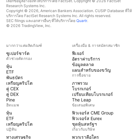
เลือกข้อมูลอ้างอิงที่ให้บริการโดย FactSet. Copyright © 2026 FactSet
Research Systems Inc.
Copyright © 2026, American Bankers Association. CUSIP Database ที่ให้
บริการโดย FactSet Research Systems Inc. All rights reserved.
SEC filings และเอกสารอื่นๆ ที่ให้บริการโดย
Quartr
.
© 2026 TradingView, Inc.
มากกว่าแค่ผลิตภัณฑ์
เครื่องมือ & การสมัครสมาชิก
ซูเปอร์ชาร์ต
ฟีเจอร์
ตัวช่วยคัดกรอง
อัตราค่าบริการ
ข้อมูลตลาด
หุ้น
แผนสำหรับของขวัญ
ETF
การซื้อขาย
พันธบัตร
เหรียญคริปโต
ภาพรวม
คู่ CEX
โบรกเกอร์
คู่ DEX
เปรียบเทียบโบรกเกอร์
Pine
The Leap
ฮีทแมพ
ข้อเสนอพิเศษ
หุ้น
ฟิวเจอร์ส CME Group
ETF
ฟิวเจอร์ส Eurex
เหรียญคริปโต
ชุดหุ้นสหรัฐฯ
ปฏิทิน
เกี่ยวกับบริษัท
ทางเศรษฐกิจ
พวกเราคือใคร