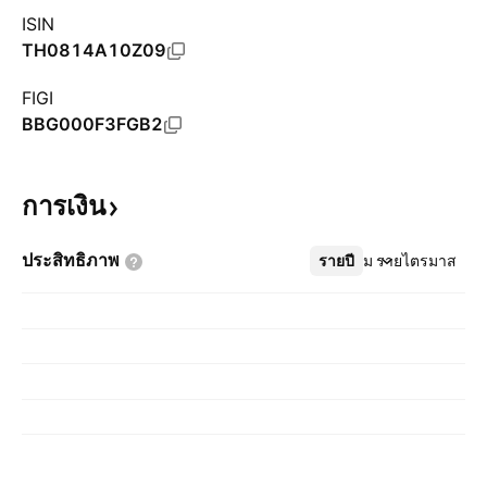
ISIN
TH0814A10Z09
FIGI
BBG000F3FGB2
การเงิน
ประสิทธิภาพ
รายปี
เพิ่มเติม
รายไตรมาส