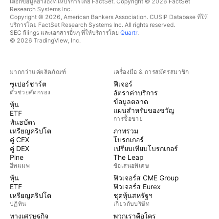
เลือกข้อมูลอ้างอิงที่ให้บริการโดย FactSet. Copyright © 2026 FactSet
Research Systems Inc.
Copyright © 2026, American Bankers Association. CUSIP Database ที่ให้
บริการโดย FactSet Research Systems Inc. All rights reserved.
SEC filings และเอกสารอื่นๆ ที่ให้บริการโดย
Quartr
.
© 2026 TradingView, Inc.
มากกว่าแค่ผลิตภัณฑ์
เครื่องมือ & การสมัครสมาชิก
ซูเปอร์ชาร์ต
ฟีเจอร์
ตัวช่วยคัดกรอง
อัตราค่าบริการ
ข้อมูลตลาด
หุ้น
แผนสำหรับของขวัญ
ETF
การซื้อขาย
พันธบัตร
เหรียญคริปโต
ภาพรวม
คู่ CEX
โบรกเกอร์
คู่ DEX
เปรียบเทียบโบรกเกอร์
Pine
The Leap
ฮีทแมพ
ข้อเสนอพิเศษ
หุ้น
ฟิวเจอร์ส CME Group
ETF
ฟิวเจอร์ส Eurex
เหรียญคริปโต
ชุดหุ้นสหรัฐฯ
ปฏิทิน
เกี่ยวกับบริษัท
ทางเศรษฐกิจ
พวกเราคือใคร