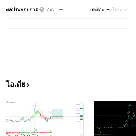
ผลประกอบการ
รายปี
เพิ่มเติม
รายไตรมาส
ถัดไป
:
—
ไอเดีย