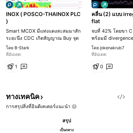
เ
เ
พิ่
พิ่
INOX ( POSCO-THAINOX PLC
คลื่น (2) แบบ irre
ม
ม
)
flat
ขึ้
ขึ้
น
น
Smart MCDX มีแท่งแดงสะสมมาสัก
จบที่ 42% โดยขา C 
ระยะนึง CDC เกิดสัญญาณ Buy จุด
พร้อมมี divergenc
เข้า : 1.30 ( หรือ รอย่อ ในกรอบ
hidden divergence
โดย B-Stark
โดย jokenakrub7
1.30 - 1.21 ) SL : ราคาปิดหลุด
RRR > 8
ที่อัปเดต:
ที่อัปเดต:
กรอบ 1.21 TP : Fibo extension ที่
61.8% ที่ 1.57 RR 1:3
1
0
ทางเทคนิค
การสรุปสิ่งที่อินดิเคเตอร์แนะนำ
สรุป
เป็นกลาง