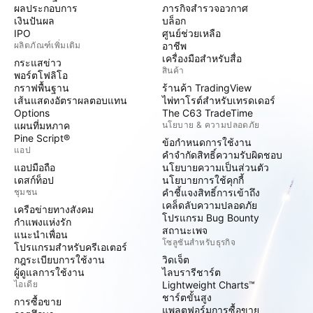
ผลประกอบการ
ภารกิจสำรวจอวกาศ
เงินปันผล
บล็อก
IPO
ศูนย์ช่วยเหลือ
ผลิตภัณฑ์เพิ่มเติม
อาชีพ
เครื่องมือสำหรับสื่อ
กระแสข่าว
สินค้า
พอร์ตโฟลิโอ
กราฟพื้นฐาน
ร้านค้า TradingView
เส้นแสดงอัตราผลตอบแทน
ไพ่ทาโรต์สำหรับเทรดเดอร์
Options
The C63 TradeTime
แผนที่มหภาค
นโยบาย & ความปลอดภัย
Pine Script®
ข้อกำหนดการใช้งาน
แอป
คำจำกัดสิทธิ์ความรับผิดชอบ
แอปมือถือ
นโยบายความเป็นส่วนตัว
เดสก์ท็อป
นโยบายการใช้คุกกี้
ชุมชน
คำชี้แจงสิทธิ์การเข้าถึง
เคล็ดลับความปลอดภัย
เครือข่ายทางสังคม
โปรแกรม Bug Bounty
กำแพงแห่งรัก
สถานะเพจ
แนะนำเพื่อน
โซลูชันสำหรับธุรกิจ
โปรแกรมสำหรับครีเอเตอร์
กฎระเบียบการใช้งาน
วิดเจ็ต
ผู้ดูแลการใช้งาน
ไลบรารีชาร์ต
ไอเดีย
Lightweight Charts™
ชาร์ตขั้นสูง
การซื้อขาย
แพลตฟอร์มการซื้อขาย