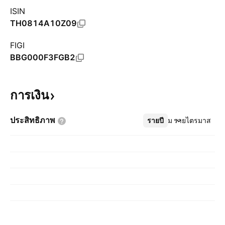
ISIN
TH0814A10Z09
FIGI
BBG000F3FGB2
การเงิน
ประสิทธิภาพ
รายปี
เพิ่มเติม
รายไตรมาส