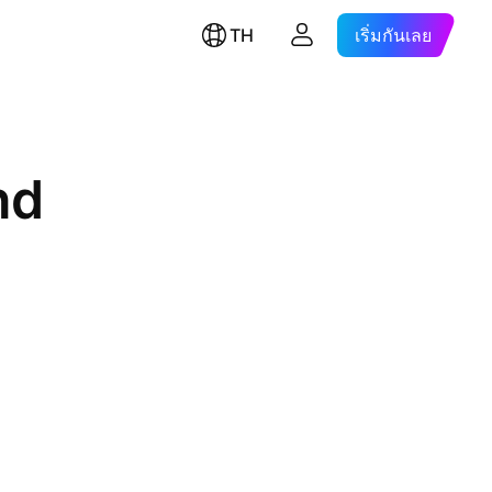
TH
เริ่มกันเลย
hd