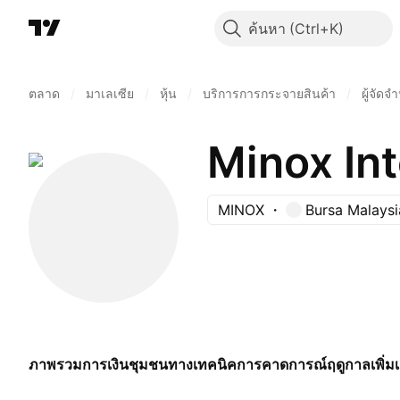
ค้นหา
ตลาด
/
มาเลเซีย
/
หุ้น
/
บริการการกระจายสินค้า
/
ผู้จัดจ
Minox In
MINOX
Bursa Malaysi
ภาพรวม
การเงิน
ชุมชน
ทางเทคนิค
การคาดการณ์
ฤดูกาล
เพิ่ม