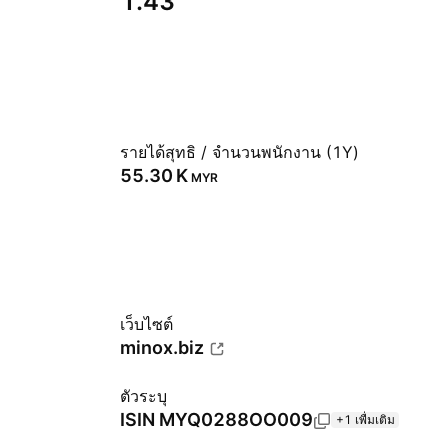
1.43
รายได้สุทธิ / จำนวนพนักงาน (1Y)
‪55.30 K‬
MYR
เว็บไซต์
minox.biz
ตัวระบุ
ISIN
MYQ0288OO009
+1 เพื่มเติม