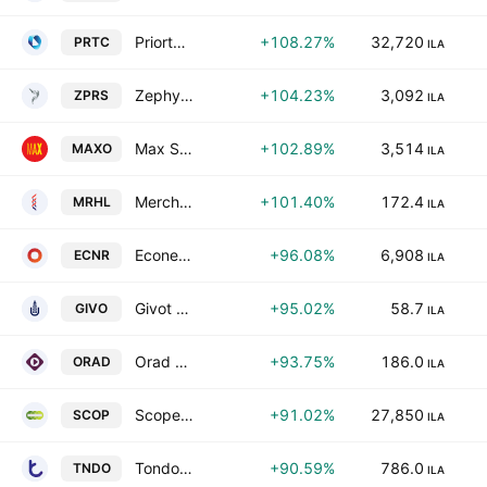
Priortech Limited
+108.27%
32,720
PRTC
ILA
Zephyrus Wing Energies Ltd.
+104.23%
3,092
ZPRS
ILA
Max Stock Ltd.
+102.89%
3,514
MAXO
ILA
Merchavia Holdings and Investments Ltd
+101.40%
172.4
MRHL
ILA
Econergy Ltd
+96.08%
6,908
ECNR
ILA
Givot Olam Oil Exploration LP (1993)
+95.02%
58.7
GIVO
ILA
Orad Ltd
+93.75%
186.0
ORAD
ILA
Scope Metals Group Ltd
+91.02%
27,850
SCOP
ILA
Tondo Smart Ltd.
+90.59%
786.0
TNDO
ILA