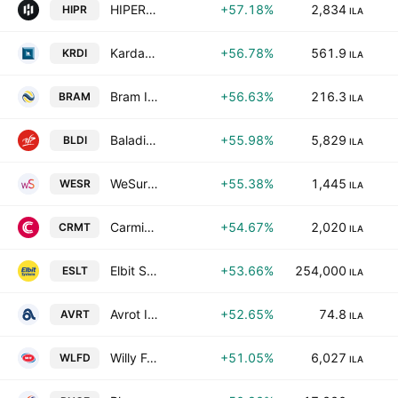
HIPER GLOBAL LTD
+57.18%
2,834
HIPR
ILA
Kardan Israel Ltd
+56.78%
561.9
KRDI
ILA
Bram Industries Ltd.
+56.63%
216.3
BRAM
ILA
Baladi Ltd
+55.98%
5,829
BLDI
ILA
WeSure Global Tech Ltd.
+55.38%
1,445
WESR
ILA
Carmit Candy Industries Ltd.
+54.67%
2,020
CRMT
ILA
Elbit Systems Ltd
+53.66%
254,000
ESLT
ILA
Avrot Industries Ltd.
+52.65%
74.8
AVRT
ILA
Willy Food Investments Ltd.
+51.05%
6,027
WLFD
ILA