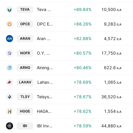
Teva Pharmaceutical Industries Limited
+89.84%
10,500
TEVA
ILA
OPC Energy Ltd.
+88.26%
9,283
OPCE
ILA
Aran Research & Development (1982) Ltd.
+82.88%
4,572
ARAN
ILA
O.Y. NOFAR ENERGY LTD
+80.57%
17,750
NOFR
ILA
Airengy Tech Ltd.
+80.46%
622.6
ARNG
ILA
Lahav L.R. Real Estate Ltd.
+78.69%
1,065
LAHAV
ILA
Telsys Ltd.
+78.67%
36,520
TLSY
ILA
HAGAG EUROPE DEVELOPMENT Z.F. LTD
+78.62%
1,554
HGGE
ILA
IBI Investment House Ltd.
+78.59%
44,880
IBI
ILA