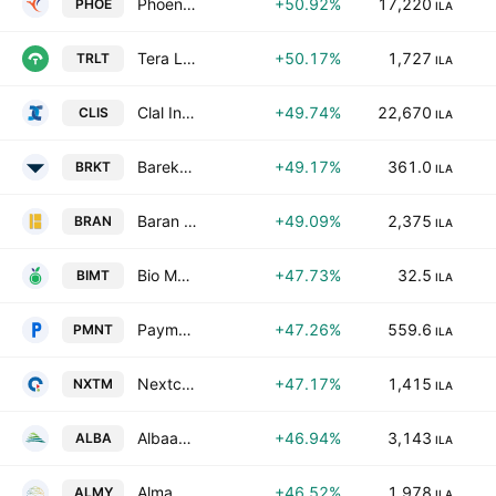
Phoenix Financial Ltd
+50.92%
17,220
PHOE
ILA
Tera Light Ltd.
+50.17%
1,727
TRLT
ILA
Clal Insurance Enterprises Holdings Limited
+49.74%
22,670
CLIS
ILA
Bareket Capital Ltd.
+49.17%
361.0
BRKT
ILA
Baran Group Ltd.
+49.09%
2,375
BRAN
ILA
Bio Meat Foodtech - Limited Partnership
+47.73%
32.5
BIMT
ILA
Payment Financial Technologies Ltd
+47.26%
559.6
PMNT
ILA
Nextcom Ltd. (Israel)
+47.17%
1,415
NXTM
ILA
Albaad Massuot Yitzhak Ltd.
+46.94%
3,143
ALBA
ILA
Alma Yesodot Ltd
+46.52%
1,978
ALMY
ILA