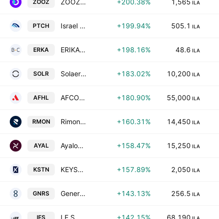
ZOOZ Strategy Ltd.
+200.38%
1,565
ZOOZ
ILA
Israel Petrochemical Enterprises Ltd.
+199.94%
505.1
PTCH
ILA
ERIKA CARMEL-TECH LTD
+198.16%
48.6
ERKA
ILA
Solaer renewable energies Ltd.
+183.02%
10,200
SOLR
ILA
AFCON Holdings Ltd
+180.90%
55,000
AFHL
ILA
Rimon Consulting & Management Services Ltd.
+160.31%
14,450
RMON
ILA
Ayalon Insurance Co., Ltd.
+158.47%
15,250
AYAL
ILA
KEYSTONE INFRA LTD
+157.89%
2,050
KSTN
ILA
Generation Capital Ltd.
+143.13%
256.5
GNRS
ILA
I.E.S Holdings Ltd.
+142.15%
68,190
IES
ILA