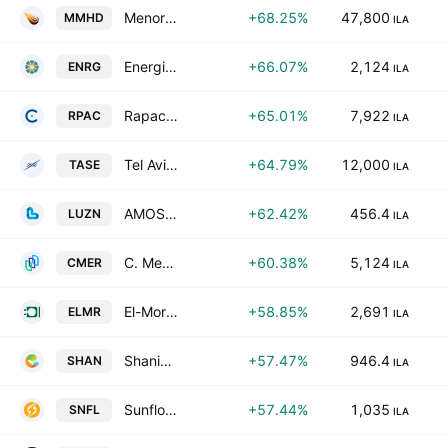
Menora Mivtachim Holdings Ltd.
+68.25%
47,800
MMHD
ILA
Energix-Renewable Energies Ltd.
+66.07%
2,124
ENRG
ILA
Rapac Communication & Infrastructure Ltd.
+65.01%
7,922
RPAC
ILA
Tel Aviv Stock Exchange Ltd.
+64.79%
12,000
TASE
ILA
AMOS LUZON DEVELOPMENT AND ENERGY GROUP LTD
+62.42%
456.4
LUZN
ILA
C. Mer Industries Ltd.
+60.38%
5,124
CMER
ILA
El-Mor Electric Installation & Services (1986) Ltd.
+58.85%
2,691
ELMR
ILA
Shaniv Paper Industry Ltd.
+57.47%
946.4
SHAN
ILA
Sunflower Sustainable Investments Ltd
+57.44%
1,035
SNFL
ILA