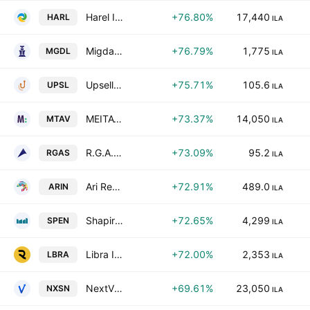
Harel Insurance Investments & Financial Services Ltd.
+76.80%
17,440
HARL
ILA
Migdal Insurance & Financial Holdings Ltd.
+76.79%
1,775
MGDL
ILA
Upsellon Brands Holdings Ltd.
+75.71%
105.6
UPSL
ILA
MEITAV INVESTMENTS HOUSE LTD
+73.37%
14,050
MTAV
ILA
R.G.A. Services and Cleaning (Israel) 1987 Ltd.
+73.09%
95.2
RGAS
ILA
Ari Real Estate (Arena) Investment Ltd.
+72.91%
489.0
ARIN
ILA
Shapir Engineering and Industry Ltd
+72.65%
4,299
SPEN
ILA
Libra Insurance Co. Ltd.
+72.00%
2,353
LBRA
ILA
NextVison Stabilized Systems, Ltd.
+69.61%
23,050
NXSN
ILA