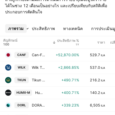
ได้ในช่วง 12 เดือนเป็นอย่างไร และเปรียบเทียบกับสถิติเพื่อ
ประกอบการตัดสินใจ
ภาพรวม
เพิ่มเติม
ประสิทธิภาพ
ทางเทคนิค
การประเมินมู
สัญลักษณ์
ประสิทธิภาพ %
ราคา
เปล
1Y
Can-Fite BioPharma Ltd.
+52,870.00%
529.7
CANF
ILA
Wilk Technologies Ltd
+2,866.85%
537.0
WILK
ILA
Tikun Olam-Cannbit Pharmaceuticals Ltd.
+490.71%
216.2
TKUN
ILA
Human Xtensions Ltd.
+400.71%
140.2
HUMX-M
ILA
DORAL GROUP RENEWABLE ENERGY RESOURCES LTD
+339.23%
6,505
DORL
ILA