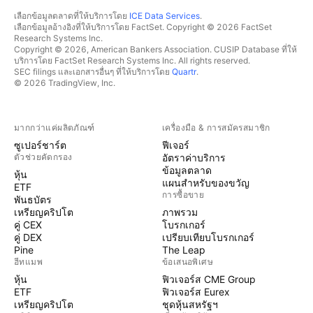
เลือกข้อมูลตลาดที่ให้บริการโดย
ICE Data Services
.
เลือกข้อมูลอ้างอิงที่ให้บริการโดย FactSet. Copyright © 2026 FactSet
Research Systems Inc.
Copyright © 2026, American Bankers Association. CUSIP Database ที่ให้
บริการโดย FactSet Research Systems Inc. All rights reserved.
SEC filings และเอกสารอื่นๆ ที่ให้บริการโดย
Quartr
.
© 2026 TradingView, Inc.
มากกว่าแค่ผลิตภัณฑ์
เครื่องมือ & การสมัครสมาชิก
ซูเปอร์ชาร์ต
ฟีเจอร์
ตัวช่วยคัดกรอง
อัตราค่าบริการ
ข้อมูลตลาด
หุ้น
แผนสำหรับของขวัญ
ETF
การซื้อขาย
พันธบัตร
เหรียญคริปโต
ภาพรวม
คู่ CEX
โบรกเกอร์
คู่ DEX
เปรียบเทียบโบรกเกอร์
Pine
The Leap
ฮีทแมพ
ข้อเสนอพิเศษ
หุ้น
ฟิวเจอร์ส CME Group
ETF
ฟิวเจอร์ส Eurex
เหรียญคริปโต
ชุดหุ้นสหรัฐฯ