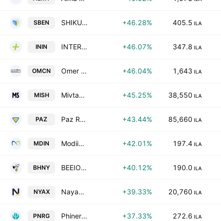
SHIKUN & BINUI ENERGY LTD
+46.28%
405.5
SBEN
ILA
INTER INDUSTRIES PLUS LTD
+46.07%
347.8
ININ
ILA
Omer Construction And Engineering Ltd
+46.04%
1,643
OMCN
ILA
Mivtach Shamir Holdings Ltd.
+45.25%
38,550
MISH
ILA
Paz Retail and Energy Ltd
+43.44%
85,660
PAZ
ILA
Modiin Energy-Limited Partnership
+42.01%
197.4
MDIN
ILA
BEEIO HONEY LTD
+40.12%
190.0
BHNY
ILA
Nayax Ltd.
+39.33%
20,760
NYAX
ILA
Phinergy Ltd
+37.33%
272.6
PNRG
ILA