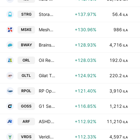
Storage Drop Storage Technologies LTD
+137.97%
56.4
STRG
ILA
Meshek Energy Renewable Energies Ltd.
+130.96%
986
MSKE
ILA
Brainsway Ltd
+128.93%
4,716
BWAY
ILA
Oil Refineries Ltd.
+128.03%
192.0
ORL
ILA
Gilat Telecom Global Ltd
+124.92%
220.2
GLTL
ILA
RP Optical Lab Ltd.
+121.40%
3,910
RPOL
ILA
G1 Secure Solutions Ltd.
+116.85%
1,212
GOSS
ILA
ASHDOD REFINERY LTD
+112.92%
11,210
ARF
ILA
Veridis Environment Ltd.
+112.33%
4,597
VRDS
ILA