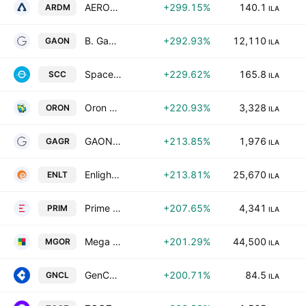
AERODROME GROUP LTD
+299.15%
140.1
ARDM
ILA
B. Gaon Holdings Ltd
+292.93%
12,110
GAON
ILA
Space-Communication Limited
+229.62%
165.8
SCC
ILA
Oron Group Investments & Holdings Ltd
+220.93%
3,328
ORON
ILA
GAON GROUP Ltd
+213.85%
1,976
GAGR
ILA
Enlight Renewable Energy Ltd
+213.81%
25,670
ENLT
ILA
Prime Energy P.E. LTD
+207.65%
4,341
PRIM
ILA
Mega Or Holdings Ltd
+201.29%
44,500
MGOR
ILA
GenCell Ltd.
+200.71%
84.5
GNCL
ILA