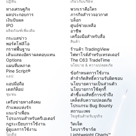
ปฏิทิน
เกี่ยวกับบริษัท
ทางเศรษฐกิจ
พวกเราคือใคร
ผลประกอบการ
ภารกิจสำรวจอวกาศ
เงินปันผล
บล็อก
IPO
ศูนย์ช่วยเหลือ
ผลิตภัณฑ์เพิ่มเติม
อาชีพ
เครื่องมือสำหรับสื่อ
กระแสข่าว
สินค้า
พอร์ตโฟลิโอ
กราฟพื้นฐาน
ร้านค้า TradingView
เส้นแสดงอัตราผลตอบแทน
ไพ่ทาโรต์สำหรับเทรดเดอร์
Options
The C63 TradeTime
แผนที่มหภาค
นโยบาย & ความปลอดภัย
Pine Script®
ข้อกำหนดการใช้งาน
แอป
คำจำกัดสิทธิ์ความรับผิดชอบ
แอปมือถือ
นโยบายความเป็นส่วนตัว
เดสก์ท็อป
นโยบายการใช้คุกกี้
ชุมชน
คำชี้แจงสิทธิ์การเข้าถึง
เคล็ดลับความปลอดภัย
เครือข่ายทางสังคม
โปรแกรม Bug Bounty
กำแพงแห่งรัก
สถานะเพจ
แนะนำเพื่อน
โซลูชันสำหรับธุรกิจ
โปรแกรมสำหรับครีเอเตอร์
กฎระเบียบการใช้งาน
วิดเจ็ต
ผู้ดูแลการใช้งาน
ไลบรารีชาร์ต
ไอเดีย
Lightweight Charts™