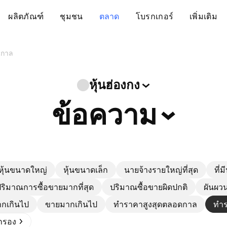
ผลิตภัณฑ์
ชุมชน
ตลาด
โบรกเกอร์
เพิ่มเติม
ดกาล
หุ้นฮ่องกง
ข้อความ
หุ้นขนาดใหญ่
หุ้นขนาดเล็ก
นายจ้างรายใหญ่ที่สุด
ที่ม
ริมาณการซื้อขายมากที่สุด
ปริมาณซื้อขายผิดปกติ
ผันผวน
ากเกินไป
ขายมากเกินไป
ทำราคาสูงสุดตลอดกาล
ทำร
ดกรอง