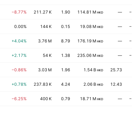
−8.77%
211.27 K
1.90
114.81 M
—
−
HKD
0.00%
144 K
0.15
19.08 M
—
−
HKD
+4.04%
3.76 M
8.79
176.19 M
—
−
HKD
+2.17%
54 K
1.38
235.06 M
—
−
HKD
−0.86%
3.03 M
1.96
1.54 B
25.73
HKD
+0.78%
237.83 K
4.24
2.06 B
12.43
HKD
−6.25%
400 K
0.79
18.71 M
—
−
HKD