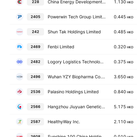
China Energy Development Holdings Limited
1.130
228
HKD
Powerwin Tech Group Limited
0.445
2405
HKD
Shun Tak Holdings Limited
0.485
242
HKD
Fenbi Limited
0.320
2469
HKD
Logory Logistics Technology Co. Ltd. Class H
0.375
2482
HKD
Wuhan YZY Biopharma Co., Ltd. Class H
3.650
2496
HKD
Palasino Holdings Limited
0.840
2536
HKD
Hangzhou Jiuyuan Genetic Biopharmaceutical Co., Ltd. Class H
5.175
2566
HKD
HealthyWay Inc.
2.110
2587
HKD
Sunshine 100 China Holdings Ltd.
0.010
2608