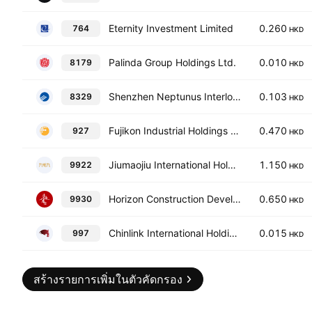
Eternity Investment Limited
0.260
764
HKD
Palinda Group Holdings Ltd.
0.010
8179
HKD
Shenzhen Neptunus Interlong Bio-Technique Co. Ltd. Class H
0.103
8329
HKD
Fujikon Industrial Holdings Limited
0.470
927
HKD
Jiumaojiu International Holdings Ltd.
1.150
9922
HKD
Horizon Construction Development Limited
0.650
9930
HKD
Chinlink International Holdings Limited
0.015
997
HKD
สร้างรายการเพิ่มในตัวคัดกรอง