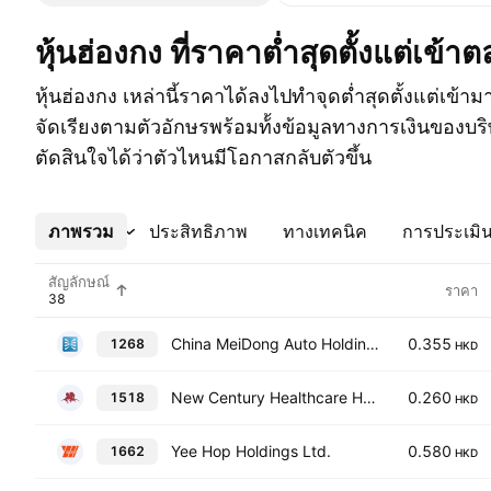
หุ้นฮ่องกง ที่ราคาต่ำสุดตั้งแต่เข้า
หุ้นฮ่องกง เหล่านี้ราคาได้ลงไปทำจุดต่ำสุดตั้งแต่เข้า
จัดเรียงตามตัวอักษรพร้อมท้้งข้อมูลทางการเงินของบริษ
ตัดสินใจได้ว่าตัวไหนมีโอกาสกลับตัวขึ้น
ภาพรวม
เพิ่มเติม
ประสิทธิภาพ
ทางเทคนิค
การประเมิน
สัญลักษณ์
ราคา
China MeiDong Auto Holdings Ltd.
0.355
1268
HKD
New Century Healthcare Holding Co. Ltd.
0.260
1518
HKD
Yee Hop Holdings Ltd.
0.580
1662
HKD