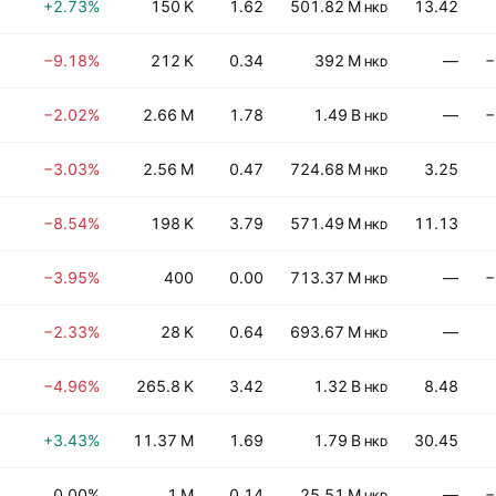
+2.73%
150 K
1.62
501.82 M
13.42
HKD
−9.18%
212 K
0.34
392 M
—
−
HKD
−2.02%
2.66 M
1.78
1.49 B
—
−
HKD
−3.03%
2.56 M
0.47
724.68 M
3.25
HKD
−8.54%
198 K
3.79
571.49 M
11.13
HKD
−3.95%
400
0.00
713.37 M
—
−
HKD
−2.33%
28 K
0.64
693.67 M
—
HKD
−4.96%
265.8 K
3.42
1.32 B
8.48
HKD
+3.43%
11.37 M
1.69
1.79 B
30.45
HKD
0.00%
1 M
0.14
25.51 M
—
−