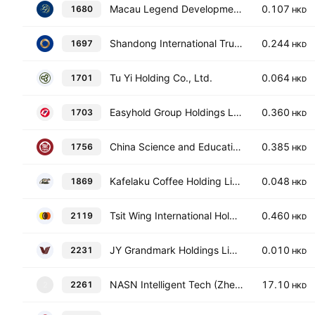
Macau Legend Development Limited
0.107
1680
HKD
Shandong International Trust Co. Ltd. Class H
0.244
1697
HKD
Tu Yi Holding Co., Ltd.
0.064
1701
HKD
Easyhold Group Holdings Limited
0.360
1703
HKD
China Science and Education Industry Group Limited
0.385
1756
HKD
Kafelaku Coffee Holding Limited
0.048
1869
HKD
Tsit Wing International Holdings Limited
0.460
2119
HKD
JY Grandmark Holdings Limited
0.010
2231
HKD
NASN Intelligent Tech (Zhejiang) Co., Ltd. Class H
17.10
2261
2
HKD