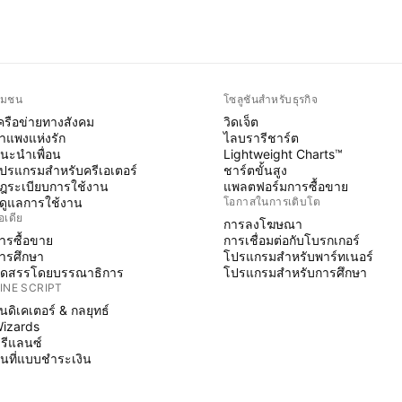
ุมชน
โซลูชันสำหรับธุรกิจ
ครือข่ายทางสังคม
วิดเจ็ต
ำแพงแห่งรัก
ไลบรารีชาร์ต
นะนำเพื่อน
Lightweight Charts™
ปรแกรมสำหรับครีเอเตอร์
ชาร์ตขั้นสูง
ฎระเบียบการใช้งาน
แพลตฟอร์มการซื้อขาย
ู้ดูแลการใช้งาน
โอกาสในการเติบโต
อเดีย
การลงโฆษณา
ารซื้อขาย
การเชื่อมต่อกับโบรกเกอร์
ารศึกษา
โปรแกรมสำหรับพาร์ทเนอร์
ัดสรรโดยบรรณาธิการ
โปรแกรมสำหรับการศึกษา
INE SCRIPT
ินดิเคเตอร์ & กลยุทธ์
izards
รีแลนซ์
ื้นที่แบบชำระเงิน