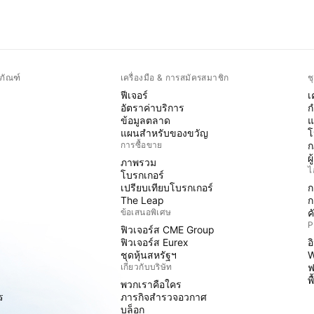
ภัณฑ์
เครื่องมือ & การสมัครสมาชิก
ช
ฟีเจอร์
เ
อัตราค่าบริการ
ก
ข้อมูลตลาด
แ
แผนสำหรับของขวัญ
โ
การซื้อขาย
ก
ผ
ภาพรวม
ไ
โบรกเกอร์
เปรียบเทียบโบรกเกอร์
ก
The Leap
ก
ข้อเสนอพิเศษ
ค
P
ฟิวเจอร์ส CME Group
ฟิวเจอร์ส Eurex
อ
ชุดหุ้นสหรัฐฯ
W
เกี่ยวกับบริษัท
ฟ
พ
พวกเราคือใคร
ร
ภารกิจสำรวจอวกาศ
บล็อก