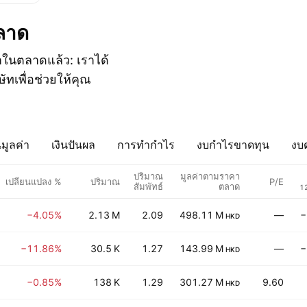
ตลาด
มาในตลาดแล้ว: เราได้
ัทเพื่อช่วยให้คุณ
มูลค่า
เงินปันผล
การทำกำไร
งบกำไรขาดทุน
งบด
ปริมาณ
มูลค่าตามราคา
เปลี่ยนแปลง %
ปริมาณ
P/E
สัมพัทธ์
ตลาด
12
−4.05%
2.13 M
2.09
498.11 M
—
−
HKD
−11.86%
30.5 K
1.27
143.99 M
—
−
HKD
−0.85%
138 K
1.29
301.27 M
9.60
HKD