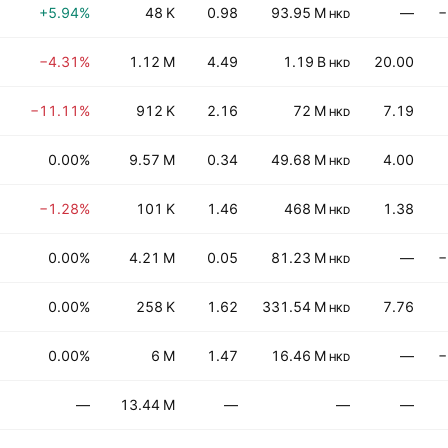
+5.94%
48 K
0.98
93.95 M
—
−
HKD
−4.31%
1.12 M
4.49
1.19 B
20.00
HKD
−11.11%
912 K
2.16
72 M
7.19
HKD
0.00%
9.57 M
0.34
49.68 M
4.00
HKD
−1.28%
101 K
1.46
468 M
1.38
HKD
0.00%
4.21 M
0.05
81.23 M
—
−
HKD
0.00%
258 K
1.62
331.54 M
7.76
HKD
0.00%
6 M
1.47
16.46 M
—
−
HKD
—
13.44 M
—
—
—