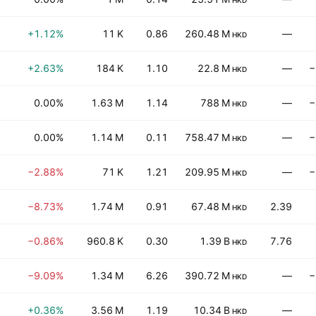
HKD
+1.12%
11 K
0.86
260.48 M
—
HKD
+2.63%
184 K
1.10
22.8 M
—
−
HKD
0.00%
1.63 M
1.14
788 M
—
−
HKD
0.00%
1.14 M
0.11
758.47 M
—
−
HKD
−2.88%
71 K
1.21
209.95 M
—
−
HKD
−8.73%
1.74 M
0.91
67.48 M
2.39
HKD
−0.86%
960.8 K
0.30
1.39 B
7.76
HKD
−9.09%
1.34 M
6.26
390.72 M
—
−
HKD
+0.36%
3.56 M
1.19
10.34 B
—
HKD