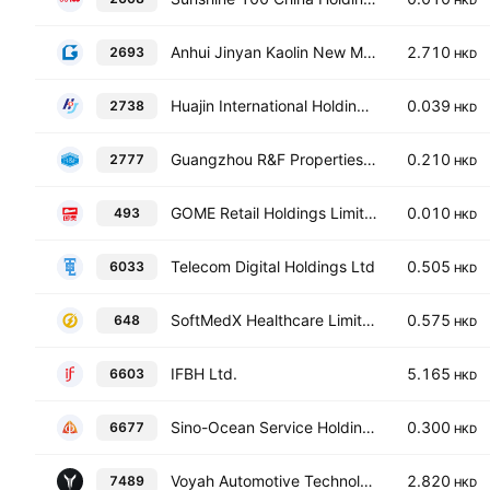
HKD
Anhui Jinyan Kaolin New Materials Co., Ltd. Class H
2.710
2693
HKD
Huajin International Holdings Ltd.
0.039
2738
HKD
Guangzhou R&F Properties Co., Ltd. Class H
0.210
2777
HKD
GOME Retail Holdings Limited
0.010
493
HKD
Telecom Digital Holdings Ltd
0.505
6033
HKD
SoftMedX Healthcare Limited
0.575
648
HKD
IFBH Ltd.
5.165
6603
HKD
Sino-Ocean Service Holding Ltd.
0.300
6677
HKD
Voyah Automotive Technology Co Ltd Class H
2.820
7489
HKD