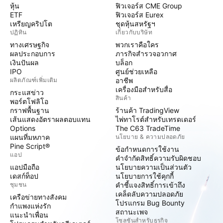
หุ้น
ฟิวเจอร์ส CME Group
ETF
ฟิวเจอร์ส Eurex
เหรียญคริปโต
ชุดหุ้นสหรัฐฯ
ปฏิทิน
เกี่ยวกับบริษัท
ทางเศรษฐกิจ
พวกเราคือใคร
ผลประกอบการ
ภารกิจสำรวจอวกาศ
เงินปันผล
บล็อก
IPO
ศูนย์ช่วยเหลือ
ผลิตภัณฑ์เพิ่มเติม
อาชีพ
เครื่องมือสำหรับสื่อ
กระแสข่าว
สินค้า
พอร์ตโฟลิโอ
กราฟพื้นฐาน
ร้านค้า TradingView
เส้นแสดงอัตราผลตอบแทน
ไพ่ทาโรต์สำหรับเทรดเดอร์
Options
The C63 TradeTime
แผนที่มหภาค
นโยบาย & ความปลอดภัย
Pine Script®
ข้อกำหนดการใช้งาน
แอป
คำจำกัดสิทธิ์ความรับผิดชอบ
แอปมือถือ
นโยบายความเป็นส่วนตัว
เดสก์ท็อป
นโยบายการใช้คุกกี้
ชุมชน
คำชี้แจงสิทธิ์การเข้าถึง
เคล็ดลับความปลอดภัย
เครือข่ายทางสังคม
โปรแกรม Bug Bounty
กำแพงแห่งรัก
สถานะเพจ
แนะนำเพื่อน
โซลูชันสำหรับธุรกิจ