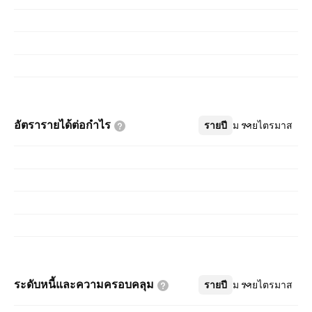
เชื้อ ประสาทวิทยามะเร็งวิทยา ความดันโลหิตสูงใน
ปอด และโรคหลอดเลือดหัวใจและเมตาบอลิซึม กลุ่ม
อุปกรณ์การแพทย์นำเสนอผลิตภัณฑ์ที่ใช้ในแผนก
ศัลยกรรมกระดูก ศัลยกรรม ระบบหัวใจและหลอด
เลือดและระบบประสาท และสุขภาพตา บริษัทก่อตั้ง
ขึ้นโดยโรเบิร์ต วูด จอห์นสันที่ 1, เจมส์ วูด จอห์นสัน
อัตรารายได้ต่อกำไร
รายปี
เพิ่มเติม
รายไตรมาส
และเอ็ดเวิร์ด มี้ด จอห์นสัน ซีเนียร์ ในปี พ.ศ. 2429
และมีสำนักงานใหญ่อยู่ที่เมืองนิวบรันสวิก รัฐ
นิวเจอร์ซี
ระดับหนี้และความครอบคลุม
รายปี
เพิ่มเติม
รายไตรมาส