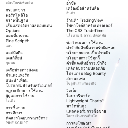
ผลิตภัณฑ์เพิ่มเติม
อาชีพ
เครื่องมือสำหรับสื่อ
กระแสข่าว
สินค้า
พอร์ตโฟลิโอ
กราฟพื้นฐาน
ร้านค้า TradingView
เส้นแสดงอัตราผลตอบแทน
ไพ่ทาโรต์สำหรับเทรดเดอร์
Options
The C63 TradeTime
แผนที่มหภาค
นโยบาย & ความปลอดภัย
Pine Script®
ข้อกำหนดการใช้งาน
แอป
คำจำกัดสิทธิ์ความรับผิดชอบ
แอปมือถือ
นโยบายความเป็นส่วนตัว
เดสก์ท็อป
นโยบายการใช้คุกกี้
ชุมชน
คำชี้แจงสิทธิ์การเข้าถึง
เคล็ดลับความปลอดภัย
เครือข่ายทางสังคม
โปรแกรม Bug Bounty
กำแพงแห่งรัก
สถานะเพจ
แนะนำเพื่อน
โซลูชันสำหรับธุรกิจ
โปรแกรมสำหรับครีเอเตอร์
กฎระเบียบการใช้งาน
วิดเจ็ต
ผู้ดูแลการใช้งาน
ไลบรารีชาร์ต
ไอเดีย
Lightweight Charts™
ชาร์ตขั้นสูง
การซื้อขาย
แพลตฟอร์มการซื้อขาย
การศึกษา
โอกาสในการเติบโต
คัดสรรโดยบรรณาธิการ
PINE SCRIPT
การลงโฆษณา