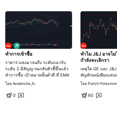
เ
พิ่
ทำการเข้าซื้อ
ทำไม J&J อาจไม่ใช
ม
กำลังจะเลิกรา
ราคาร่วงลงมาจนถึง ระดับแนวรับ
ขึ้
น
ระดับ 2 มีสัญญาณกลับตัวชี้ขึ้นแล้ว
เหตุใด GE และ J&J 
ทำการซื้อ เป้าหมายขั้นต่ำคื ที่ EMA
สัญลักษณ์เพียงแห่งเด
480
เลิกรา สิ่งที่จะเกิดขึ้
โดย Avalanche_fx
โดย Purich-Forexmo
ตลาด ในทุกภาคส่วน บ
สัญลักษณ์อยู่ภายใต
0
6
0
เคลื่อนไหวให้แยกตั
ตัดสินใจที่จะพิจา
ของตนเองและลดขน