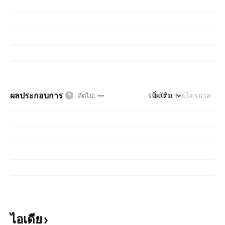
ผลประกอบการ
รายปี
เพิ่มเติม
รายไตรมาส
ถัดไป
:
—
ไอเดีย