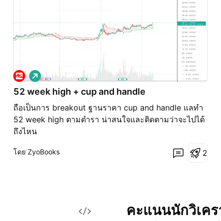
เ
พิ่
52 week high + cup and handle
ม
ถือเป็นการ breakout ฐานราคา cup and handle แลทำ
ขึ้
น
52 week high ตามตำรา น่าสนใจและติดตามว่าจะไปได้
ถึงไหน
โดย ZyoBooks
2
คะแนนนักวิเคร