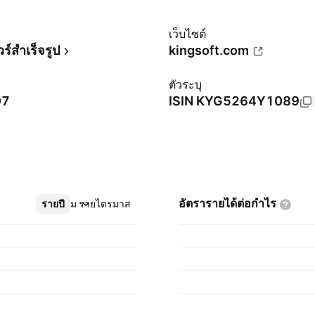
ม
เว็บไซต์
ร์สำเร็จรูป
kingsoft.com
ตัวระบุ
07
ISIN
KYG5264Y1089
อัตรารายได้ต่อกำไร
รายปี
เพิ่มเติม
รายไตรมาส