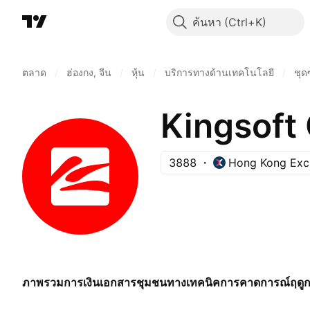
ค้นหา
ตลาด
/
ฮ่องกง, จีน
/
หุ้น
/
บริการทางด้านเทคโนโลยี
/
ชุด
Kingsoft 
3888
Hong Kong Exc
ภาพรวม
การเงิน
เอกสาร
ชุมชน
ทางเทคนิค
การคาดการณ์
ฤดู