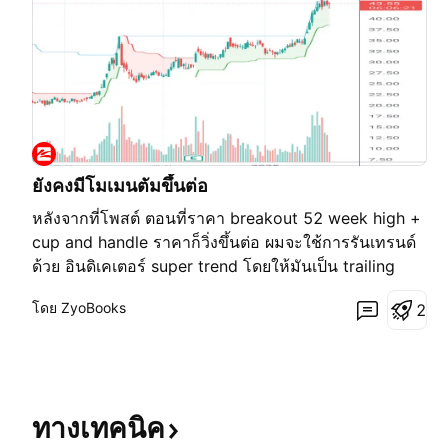
ยังคงมีโมเมนตัมขึ้นต่อ
หลังจากที่โพสต์ ตอนที่ราคา breakout 52 week high +
cup and handle ราคาก็วิ่งขึ้นต่อ ผมจะใช้การรันเทรนด์
ด้วย อินดิเคเตอร์ super trend โดยให้มันเป็น trailing
stop ไปในตัว ตอนนี้ trailing stop ก็ขึ้นมาอยู่เหนือต้นทุน
โดย ZyoBooks
2
แล้ว กลายเป็นธุรกิจที่ไร้ต้นทุน มีแต่ได้กับได้(ยกเว้นกรณี
เดียวคือ gap down) แผนของผมคือ
ทางเทคนิค