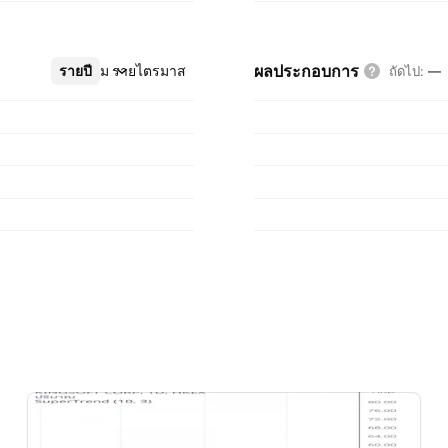
ผลประกอบการ
รายปี
เพิ่มเติม
รายไตรมาส
ถัดไป
:
—