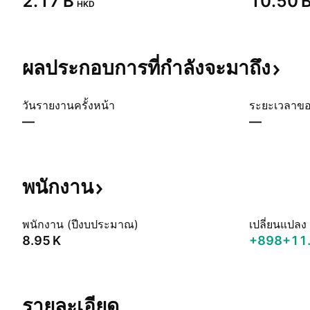
‪2.17 B‬
‪10.50 B
HKD
ผลประกอบการที่กำลังจะมาถึง
วันรายงานครั้งหน้า
ระยะเวลาข
—
—
พนักงาน
พนักงาน (ปีงบประมาณ)
เปลี่ยนแปลง
‪8.95 K‬
+898
+11
รายละเอียด