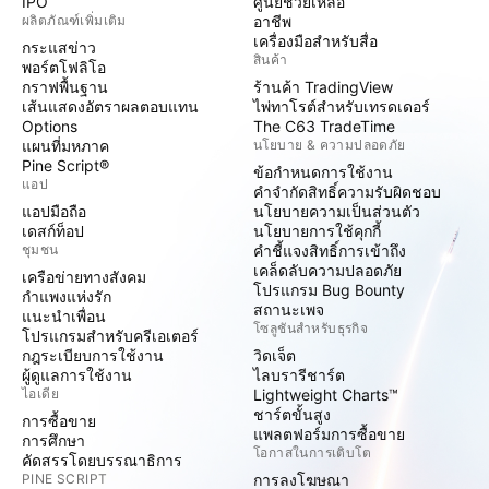
IPO
ศูนย์ช่วยเหลือ
ผลิตภัณฑ์เพิ่มเติม
อาชีพ
เครื่องมือสำหรับสื่อ
กระแสข่าว
สินค้า
พอร์ตโฟลิโอ
กราฟพื้นฐาน
ร้านค้า TradingView
เส้นแสดงอัตราผลตอบแทน
ไพ่ทาโรต์สำหรับเทรดเดอร์
Options
The C63 TradeTime
แผนที่มหภาค
นโยบาย & ความปลอดภัย
Pine Script®
ข้อกำหนดการใช้งาน
แอป
คำจำกัดสิทธิ์ความรับผิดชอบ
แอปมือถือ
นโยบายความเป็นส่วนตัว
เดสก์ท็อป
นโยบายการใช้คุกกี้
ชุมชน
คำชี้แจงสิทธิ์การเข้าถึง
เคล็ดลับความปลอดภัย
เครือข่ายทางสังคม
โปรแกรม Bug Bounty
กำแพงแห่งรัก
สถานะเพจ
แนะนำเพื่อน
โซลูชันสำหรับธุรกิจ
โปรแกรมสำหรับครีเอเตอร์
กฎระเบียบการใช้งาน
วิดเจ็ต
ผู้ดูแลการใช้งาน
ไลบรารีชาร์ต
ไอเดีย
Lightweight Charts™
ชาร์ตขั้นสูง
การซื้อขาย
แพลตฟอร์มการซื้อขาย
การศึกษา
โอกาสในการเติบโต
คัดสรรโดยบรรณาธิการ
PINE SCRIPT
การลงโฆษณา