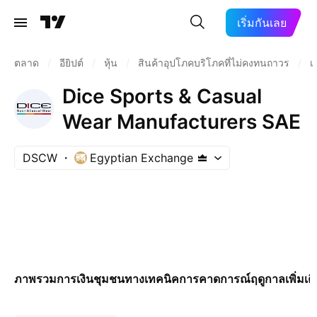
เริ่มกันเลย
ตลาด
/
อียิปต์
/
หุ้น
/
สินค้าอุปโภคบริโภคที่ไม่คงทนถาวร
/
เ
Dice Sports & Casual
Wear Manufacturers SAE
DSCW
Egyptian Exchange
ภาพรวม
การเงิน
ชุมชน
ทางเทคนิค
การคาดการณ์
ฤดูกาล
เพิ่มเต