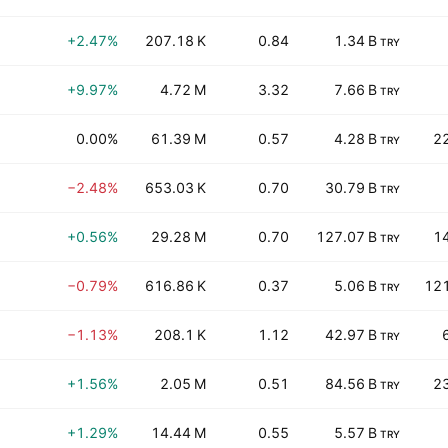
+2.47%
207.18 K
0.84
1.34 B
TRY
+9.97%
4.72 M
3.32
7.66 B
TRY
0.00%
61.39 M
0.57
4.28 B
2
TRY
−2.48%
653.03 K
0.70
30.79 B
TRY
+0.56%
29.28 M
0.70
127.07 B
1
TRY
−0.79%
616.86 K
0.37
5.06 B
12
TRY
−1.13%
208.1 K
1.12
42.97 B
TRY
+1.56%
2.05 M
0.51
84.56 B
2
TRY
+1.29%
14.44 M
0.55
5.57 B
TRY