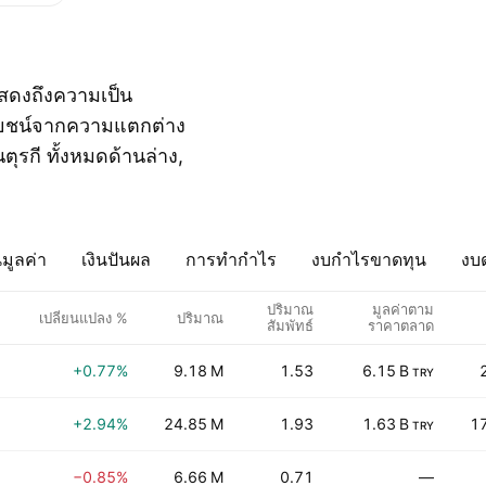
งแสดงถึงความเป็น
ระโยชน์จากความแตกต่าง
ุรกี ทั้งหมดด้านล่าง,
มูลค่า
เงินปันผล
การทำกำไร
งบกำไรขาดทุน
งบด
ปริมาณ
มูลค่าตาม
เปลี่ยนแปลง %
ปริมาณ
สัมพัทธ์
ราคาตลาด
+0.77%
9.18 M
1.53
6.15 B
TRY
+2.94%
24.85 M
1.93
1.63 B
1
TRY
−0.85%
6.66 M
0.71
—