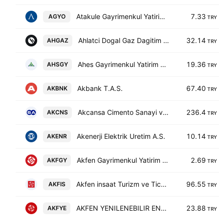
Atakule Gayrimenkul Yatirim Ortakligi A.S.
7.33
AGYO
TRY
Ahlatci Dogal Gaz Dagitim Enerji ve Yatirim AS
32.14
AHGAZ
TRY
Ahes Gayrimenkul Yatirim Ortakligi AS
19.36
AHSGY
TRY
Akbank T.A.S.
67.40
AKBNK
TRY
Akcansa Cimento Sanayi ve Ticaret A.S.
236.4
AKCNS
TRY
Akenerji Elektrik Uretim A.S.
10.14
AKENR
TRY
Akfen Gayrimenkul Yatirim Ortakligi A.S.
2.69
AKFGY
TRY
Akfen insaat Turizm ve Ticaret AS
96.55
AKFIS
TRY
AKFEN YENILENEBILIR ENERJI A.S.
23.88
AKFYE
TRY