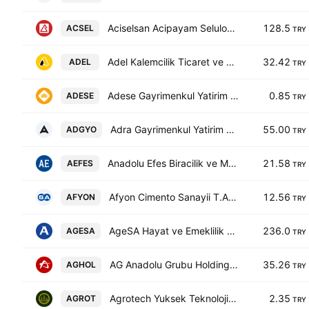
Aciselsan Acipayam Seluloz Sanayi ve Ticaret AS
128.5
ACSEL
TRY
Adel Kalemcilik Ticaret ve Sanayi A.S.
32.42
ADEL
TRY
Adese Gayrimenkul Yatirim AS
0.85
ADESE
TRY
Adra Gayrimenkul Yatirim Ortakligi A.S.
55.00
ADGYO
TRY
Anadolu Efes Biracilik ve Malt Sanayii A.S.
21.58
AEFES
TRY
Afyon Cimento Sanayii T.A.S.
12.56
AFYON
TRY
AgeSA Hayat ve Emeklilik A.S.
236.0
AGESA
TRY
AG Anadolu Grubu Holding Anonim Sirketi
35.26
AGHOL
TRY
Agrotech Yuksek Teknoloji ve Yatirim AS
2.35
AGROT
TRY