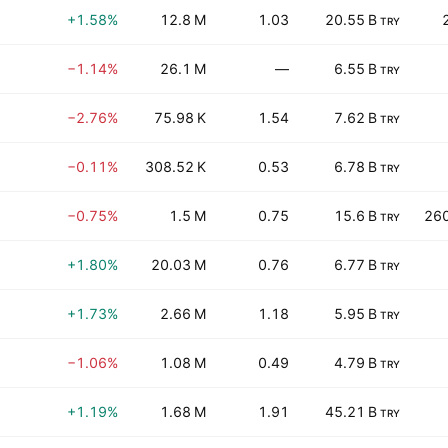
+1.58%
12.8 M
1.03
20.55 B
TRY
−1.14%
26.1 M
—
6.55 B
TRY
−2.76%
75.98 K
1.54
7.62 B
TRY
−0.11%
308.52 K
0.53
6.78 B
TRY
−0.75%
1.5 M
0.75
15.6 B
26
TRY
+1.80%
20.03 M
0.76
6.77 B
TRY
+1.73%
2.66 M
1.18
5.95 B
TRY
−1.06%
1.08 M
0.49
4.79 B
TRY
+1.19%
1.68 M
1.91
45.21 B
TRY