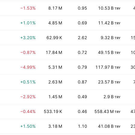
−1.53%
8.17 M
0.95
10.53 B
TRY
+1.01%
4.85 M
0.69
11.42 B
TRY
+3.20%
62.99 K
2.62
9.32 B
1
TRY
−0.87%
17.84 M
0.72
49.15 B
1
TRY
−4.99%
5.31 M
0.79
117.97 B
3
TRY
+0.51%
2.63 M
0.87
23.57 B
TRY
−2.92%
1.45 M
0.49
2.9 B
TRY
−0.44%
533.19 K
0.46
558.43 M
4
TRY
+1.50%
3.18 M
1.10
41.08 B
2
TRY