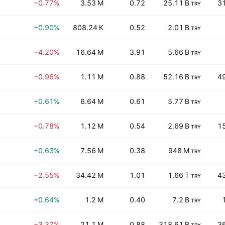
−0.77%
3.53 M
0.72
25.11 B
3
TRY
+0.90%
808.24 K
0.52
2.01 B
TRY
−4.20%
16.64 M
3.91
5.66 B
TRY
−0.96%
1.11 M
0.88
52.16 B
4
TRY
+0.61%
6.64 M
0.61
5.77 B
TRY
−0.78%
1.12 M
0.54
2.69 B
1
TRY
+0.63%
7.56 M
0.38
948 M
TRY
−2.55%
34.42 M
1.01
1.66 T
4
TRY
+0.64%
1.2 M
0.40
7.2 B
TRY
−3.37%
21.1 M
0.88
318.61 B
3