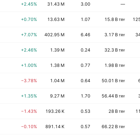
+2.45%
31.43 M
3.00
—
+0.70%
13.63 M
1.07
15.8 B
12
TRY
+7.07%
402.95 M
6.46
3.17 B
3
TRY
+2.46%
1.39 M
0.24
32.3 B
TRY
+1.00%
1.38 M
0.77
1.98 B
TRY
−3.78%
1.04 M
0.64
50.01 B
TRY
+1.35%
9.27 M
1.70
56.44 B
TRY
−1.43%
193.26 K
0.53
28 B
1
TRY
−0.10%
891.14 K
0.57
66.22 B
TRY