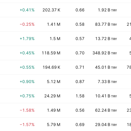
+0.41%
202.37 K
0.66
1.92 B
TRY
−0.25%
1.41 M
0.58
83.77 B
2
TRY
+1.79%
1.5 M
0.57
13.72 B
TRY
+0.45%
118.59 M
0.70
348.92 B
TRY
+0.55%
194.69 K
0.71
45.01 B
7
TRY
+0.90%
5.12 M
0.87
7.33 B
TRY
+0.75%
24.29 M
1.58
10.41 B
TRY
−1.58%
1.49 M
0.56
62.24 B
2
TRY
−1.57%
5.79 M
0.69
29.04 B
1
TRY