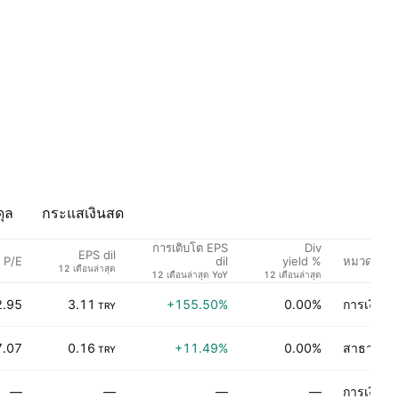
ุล
กระแสเงินสด
การเติบโต EPS
Div
EPS dil
P/E
หมวดธุรกิ
dil
yield %
12 เดือนล่าสุด
12 เดือนล่าสุด YoY
12 เดือนล่าสุด
2.95
3.11
+155.50%
0.00%
การเงิน
TRY
7.07
0.16
+11.49%
0.00%
สาธารณู
TRY
—
—
—
—
การเงิน