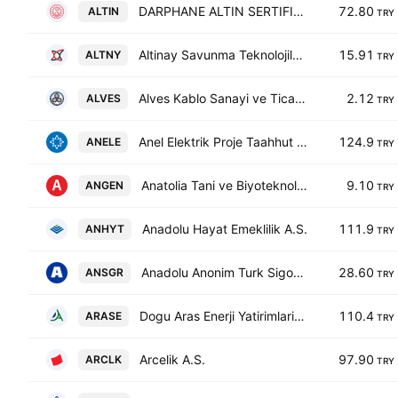
DARPHANE ALTIN SERTIFIKASI
72.80
ALTIN
TRY
Altinay Savunma Teknolojileri A.S.
15.91
ALTNY
TRY
Alves Kablo Sanayi ve Ticaret A. S.
2.12
ALVES
TRY
Anel Elektrik Proje Taahhut ve Ticaret A.S.
124.9
ANELE
TRY
Anatolia Tani ve Biyoteknoloji Urunleri Arastirma Gelistirme Sanayi ve Ticaret AS
9.10
ANGEN
TRY
Anadolu Hayat Emeklilik A.S.
111.9
ANHYT
TRY
Anadolu Anonim Turk Sigorta Sirketi A.S.
28.60
ANSGR
TRY
Dogu Aras Enerji Yatirimlari AS
110.4
ARASE
TRY
Arcelik A.S.
97.90
ARCLK
TRY