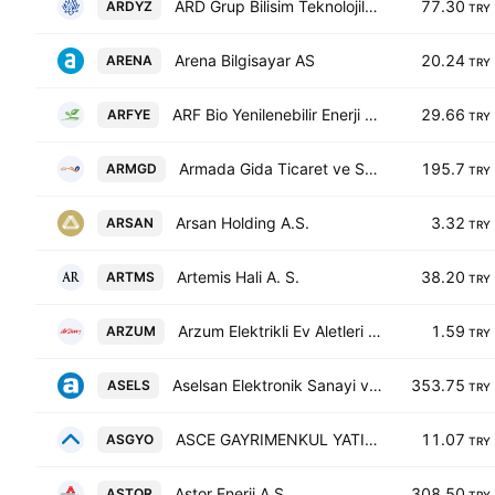
ARD Grup Bilisim Teknolojileri AS
77.30
ARDYZ
TRY
Arena Bilgisayar AS
20.24
ARENA
TRY
ARF Bio Yenilenebilir Enerji Uretim AS
29.66
ARFYE
TRY
Armada Gida Ticaret ve Sanayi Anonim Sirketi
195.7
ARMGD
TRY
Arsan Holding A.S.
3.32
ARSAN
TRY
Artemis Hali A. S.
38.20
ARTMS
TRY
Arzum Elektrikli Ev Aletleri Sanayi ve Ticaret AS
1.59
ARZUM
TRY
Aselsan Elektronik Sanayi ve Ticaret A.S. Class B
353.75
ASELS
TRY
ASCE GAYRIMENKUL YATIRIM ORTAKLIGI A.S.
11.07
ASGYO
TRY
Astor Enerji A.S.
308.50
ASTOR