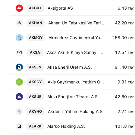
Aksigorta AS
6.43
AKGRT
TRY
Akhan Un Fabrikasi Ve Tarim Urunleri Gida Sanayi Ticaret Anonim Sirketi
42.20
AKHAN
TRY
Akmerkez Gayrimenkul Yatirim Ortakligi A.S.
258.00
AKMGY
TRY
Aksa Akrilik Kimya Sanayii A.S.
12.54
AKSA
TRY
Aksa Enerji Uretim A.S.
91.40
AKSEN
TRY
Akis Gayrimenkul Yatirim Ortakligi A.S.
9.81
AKSGY
TRY
Aksu Enerji ve Ticaret A.S.
42.60
AKSUE
TRY
Akdeniz Yatirim Holding A.S.
2.24
AKYHO
TRY
Alarko Holding A.S.
101.8
ALARK
TRY