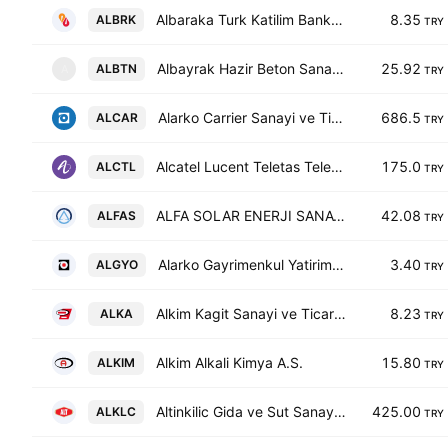
Albaraka Turk Katilim Bankasi A.S.
8.35
ALBRK
TRY
Albayrak Hazir Beton Sanayi ve Ticaret AS
25.92
ALBTN
A
TRY
Alarko Carrier Sanayi ve Ticaret A.S.
686.5
ALCAR
TRY
Alcatel Lucent Teletas Telekomunikasyon A.S.
175.0
ALCTL
TRY
ALFA SOLAR ENERJI SANAYI VE TICARET A.S.
42.08
ALFAS
TRY
Alarko Gayrimenkul Yatirim Ortakligi A.S.
3.40
ALGYO
TRY
Alkim Kagit Sanayi ve Ticaret A.S.
8.23
ALKA
TRY
Alkim Alkali Kimya A.S.
15.80
ALKIM
TRY
Altinkilic Gida ve Sut Sanayi Ticaret AS
425.00
ALKLC
TRY