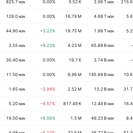
825.7
0.00%
5.52 K
2.06 T
215.6
NGN
NGN
128.0
0.00%
16.79 M
4.68 T
5.
NGN
NGN
44.90
+3.22%
19.75 M
1.98 T
5.
NGN
NGN
3.55
+9.23%
4.23 M
65.89 B
NGN
NGN
30.40
0.00%
19.7 K
3.74 B
NGN
NGN
11.50
0.00%
6.96 M
145.69 B
10.6
NGN
NGN
1.65
−2.94%
2.52 M
13.2 B
31.7
NGN
NGN
5.20
−9.57%
817.49 K
12.44 B
16.4
NGN
NGN
19.50
+6.56%
1.5 M
49.23 B
8.
NGN
NGN
4.08
−5.12%
32.5 M
36.72 B
51.2