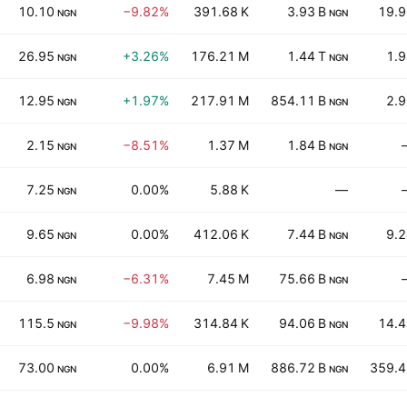
10.10
−9.82%
391.68 K
3.93 B
19.9
NGN
NGN
26.95
+3.26%
176.21 M
1.44 T
1.
NGN
NGN
12.95
+1.97%
217.91 M
854.11 B
2.
NGN
NGN
2.15
−8.51%
1.37 M
1.84 B
NGN
NGN
7.25
0.00%
5.88 K
—
NGN
9.65
0.00%
412.06 K
7.44 B
9.
NGN
NGN
6.98
−6.31%
7.45 M
75.66 B
NGN
NGN
115.5
−9.98%
314.84 K
94.06 B
14.4
NGN
NGN
73.00
0.00%
6.91 M
886.72 B
359.4
NGN
NGN