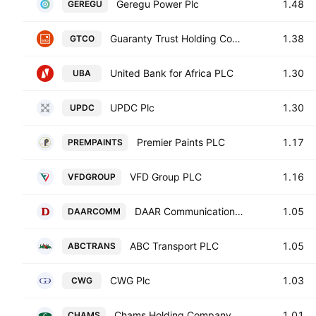
Geregu Power Plc
1.48
GEREGU
Guaranty Trust Holding Company Plc
1.38
GTCO
United Bank for Africa PLC
1.30
UBA
UPDC Plc
1.30
UPDC
Premier Paints PLC
1.17
PREMPAINTS
VFD Group PLC
1.16
VFDGROUP
DAAR Communications PLC
1.05
DAARCOMM
ABC Transport PLC
1.05
ABCTRANS
CWG Plc
1.03
CWG
Chams Holding Company Plc
1.01
CHAMS