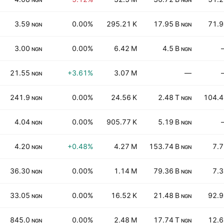
NGN
NGN
3.59
0.00%
295.21 K
17.95 B
71.9
NGN
NGN
3.00
0.00%
6.42 M
4.5 B
NGN
NGN
21.55
+3.61%
3.07 M
—
NGN
241.9
0.00%
24.56 K
2.48 T
104.4
NGN
NGN
4.04
0.00%
905.77 K
5.19 B
NGN
NGN
4.20
+0.48%
4.27 M
153.74 B
7.
NGN
NGN
36.30
0.00%
1.14 M
79.36 B
7.
NGN
NGN
33.05
0.00%
16.52 K
21.48 B
92.9
NGN
NGN
845.0
0.00%
2.48 M
17.74 T
12.6
NGN
NGN