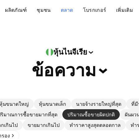
ผลิตภัณฑ์
ชุมชน
ตลาด
โบรกเกอร์
เพิ่มเติม
หุ้นไนจีเรีย
ข้อความ
หุ้นขนาดใหญ่
หุ้นขนาดเล็ก
นายจ้างรายใหญ่ที่สุด
ที่ม
ริมาณการซื้อขายมากที่สุด
ปริมาณซื้อขายผิดปกติ
ผันผวน
ากเกินไป
ขายมากเกินไป
ทำราคาสูงสุดตลอดกาล
ทำร
ดกรอง