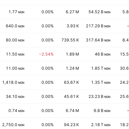
1.77
0.00%
6.27 M
54.52 B
5.
NGN
NGN
640.0
0.00%
3.93 K
217.29 B
NGN
NGN
80.00
0.00%
739.55 K
317.64 B
8.
NGN
NGN
11.50
−2.54%
1.89 M
46 B
15.5
NGN
NGN
11.00
0.00%
1.24 M
1.85 T
30.6
NGN
NGN
1,418.0
0.00%
63.67 K
1.35 T
24.2
NGN
NGN
34.10
0.00%
45.61 K
23.23 B
25.6
NGN
NGN
0.74
0.00%
6.74 M
9.8 B
NGN
NGN
2,750.0
0.00%
94.23 K
2.18 T
18.2
NGN
NGN