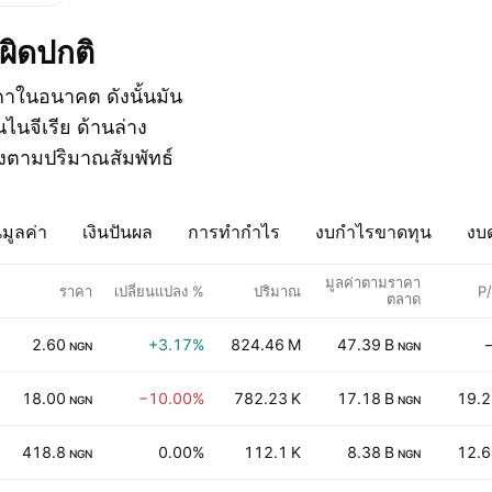
่ผิดปกติ
คาในอนาคต ดังนั้นมัน
ไนจีเรีย ด้านล่าง
ยงตามปริมาณสัมพัทธ์
มูลค่า
เงินปันผล
การทำกำไร
งบกำไรขาดทุน
งบด
มูลค่าตามราคา
ราคา
เปลี่ยนแปลง %
ปริมาณ
P
ตลาด
2.60
+3.17%
824.46 M
47.39 B
NGN
NGN
18.00
−10.00%
782.23 K
17.18 B
19.2
NGN
NGN
418.8
0.00%
112.1 K
8.38 B
12.6
NGN
NGN