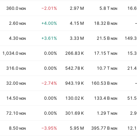
360.0
−2.01%
2.97 M
5.8 T
16.6
NGN
NGN
2.60
+4.00%
4.15 M
18.32 B
NGN
NGN
4.30
+3.61%
3.33 M
21.5 B
149.3
NGN
NGN
1,034.0
0.00%
266.83 K
17.15 T
15.3
NGN
NGN
316.0
0.00%
542.78 K
10.7 T
21.4
NGN
NGN
32.00
−2.74%
943.19 K
160.53 B
NGN
NGN
14.50
0.00%
130.02 K
133.4 B
51.5
NGN
NGN
72.10
0.00%
301.69 K
1.29 T
2.
NGN
NGN
8.50
−3.95%
5.95 M
395.77 B
12.1
NGN
NGN