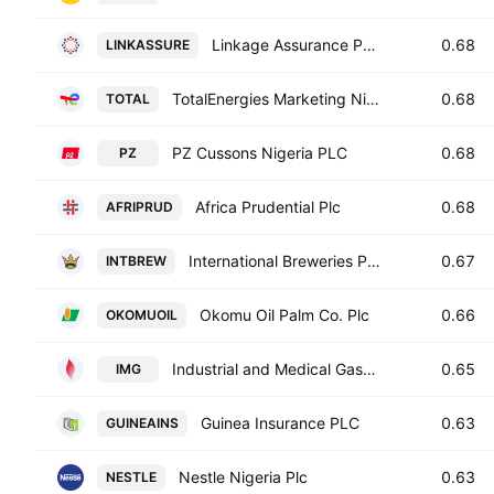
Linkage Assurance PLC
0.68
LINKASSURE
TotalEnergies Marketing Nigeria Plc
0.68
TOTAL
PZ Cussons Nigeria PLC
0.68
PZ
Africa Prudential Plc
0.68
AFRIPRUD
International Breweries PLC
0.67
INTBREW
Okomu Oil Palm Co. Plc
0.66
OKOMUOIL
Industrial and Medical Gases Nigeria PLC
0.65
IMG
Guinea Insurance PLC
0.63
GUINEAINS
Nestle Nigeria Plc
0.63
NESTLE