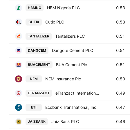
HBM Nigeria PLC
0.53
HBMNG
Cutix PLC
0.53
CUTIX
Tantalizers PLC
0.51
TANTALIZER
Dangote Cement PLC
0.51
DANGCEM
BUA Cement Plc
0.51
BUACEMENT
NEM Insurance Plc
0.50
NEM
eTranzact International Plc
0.49
ETRANZACT
Ecobank Transnational, Inc.
0.47
ETI
Jaiz Bank PLC
0.46
JAIZBANK