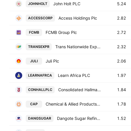
John Holt PLC
5.24
JOHNHOLT
Access Holdings Plc
2.82
ACCESSCORP
FCMB Group Plc
2.72
FCMB
Trans Nationwide Express Plc
2.32
TRANSEXPR
Juli Plc
2.06
JULI
Learn Africa PLC
1.97
LEARNAFRCA
Consolidated Hallmark Holdings Plc
1.84
CONHALLPLC
Chemical & Allied Products Plc
1.78
CAP
Dangote Sugar Refinery PLC
1.52
DANGSUGAR