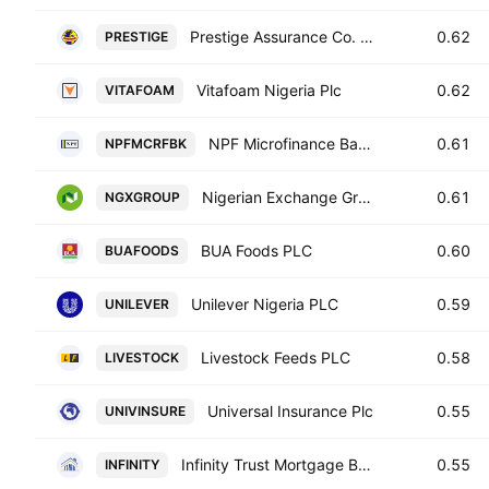
Prestige Assurance Co. Plc
0.62
PRESTIGE
Vitafoam Nigeria Plc
0.62
VITAFOAM
NPF Microfinance Bank PLC
0.61
NPFMCRFBK
Nigerian Exchange Group PLC
0.61
NGXGROUP
BUA Foods PLC
0.60
BUAFOODS
Unilever Nigeria PLC
0.59
UNILEVER
Livestock Feeds PLC
0.58
LIVESTOCK
Universal Insurance Plc
0.55
UNIVINSURE
Infinity Trust Mortgage Bank Plc
0.55
INFINITY