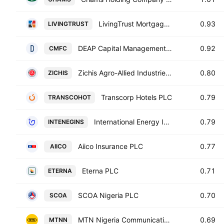
LivingTrust Mortgage Bank PLC
0.93
LIVINGTRUST
DEAP Capital Management & Trust Plc
0.92
CMFC
Zichis Agro-Allied Industries Plc
0.80
ZICHIS
Transcorp Hotels PLC
0.79
TRANSCOHOT
International Energy Insurance Co. Plc
0.79
INTENEGINS
Aiico Insurance PLC
0.77
AIICO
Eterna PLC
0.71
ETERNA
SCOA Nigeria PLC
0.70
SCOA
MTN Nigeria Communications Plc
0.69
MTNN