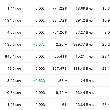
1.41
0.00%
774.22 K
18.69 B
16.3
NGN
NGN
194.0
0.00%
384.72 K
291.2 B
16.9
NGN
NGN
4.55
0.00%
751.26 K
27.27 B
9.
NGN
NGN
136.0
+0.37%
2.26 M
399.77 B
20.2
NGN
NGN
845.1
0.00%
65.41 K
15.21 T
28.1
NGN
NGN
146.0
0.00%
307.47 K
838.48 B
25.1
NGN
NGN
8.00
+0.63%
1.58 M
24 B
NGN
NGN
0.84
0.00%
9.49 M
13.44 B
NGN
NGN
11.25
0.00%
6 K
93.84 B
23.4
NGN
NGN