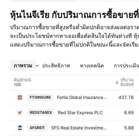
หุ้นไนจีเรีย กับปริมาณการซื้อขายที
ปริมาณการซื้อขายที่สูงหรือต่ำผิดปกติอาจส่งผลต่อรา
จะเป็นประโยชน์หากหาเจอเพื่อตัดสินใจได้ทันท่วงที หุ้น
แสดงปริมาณการซื้อขายที่ไม่ปกติในขณะนี้และจัดเรี
ภาพรวม
เพิ่มเติม
ประสิทธิภาพ
ทางเทคนิค
การประเมิน
สัญลักษณ์
ปริมาณ
สัมพัทธ์
Fortis Global Insurance Plc
437.76
FTGINSURE
Red Star Express PLC
6.69
REDSTAREX
SFS Real Estate Investment Trust
5.88
SFSREIT