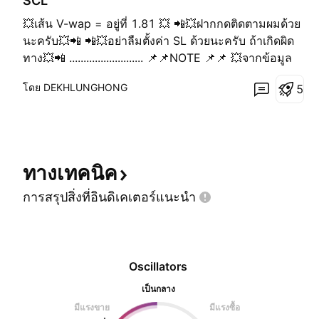
SCL
💥เส้น V-wap = อยู่ที่ 1.81 💥 📲💥ฝากกดติดตามผมด้วย
นะครับ💥📲 📲💥อย่าลืมตั้งค่า SL ด้วยนะครับ ถ้าเกิดผิด
ทาง💥📲 .......................... 📌📌NOTE 📌📌 💥จากข้อมูล
ข้างต้น ไม่ได้เป็นการชักชวนหรือแนะนำให้ซื้อ-ขาย 💥
โดย DEKHLUNGHONG
5
ข้อมูลที่ลงเป็นเพียงการตั้งค่าวิเคราะห์จากตัวกร๊าฟ เป็น
ความคิดเห็นส่วนตัว 💥การลงทุนมีความเสี่ยง ผู้
ทางเทคนิค
การสรุปสิ่งที่อินดิเคเตอร์แนะนำ
Oscillators
เป็นกลาง
มีแรงขาย
มีแรงซื้อ