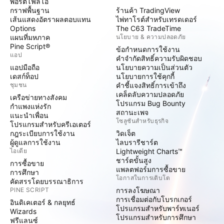
พอร์ตโฟลิโอ
กราฟพื้นฐาน
ร้านค้า TradingView
เส้นแสดงอัตราผลตอบแทน
ไพ่ทาโรต์สำหรับเทรดเดอร์
Options
The C63 TradeTime
แผนที่มหภาค
นโยบาย & ความปลอดภัย
Pine Script®
ข้อกำหนดการใช้งาน
แอป
คำจำกัดสิทธิ์ความรับผิดชอบ
แอปมือถือ
นโยบายความเป็นส่วนตัว
เดสก์ท็อป
นโยบายการใช้คุกกี้
ชุมชน
คำชี้แจงสิทธิ์การเข้าถึง
เคล็ดลับความปลอดภัย
เครือข่ายทางสังคม
โปรแกรม Bug Bounty
กำแพงแห่งรัก
สถานะเพจ
แนะนำเพื่อน
โซลูชันสำหรับธุรกิจ
โปรแกรมสำหรับครีเอเตอร์
กฎระเบียบการใช้งาน
วิดเจ็ต
ผู้ดูแลการใช้งาน
ไลบรารีชาร์ต
ไอเดีย
Lightweight Charts™
ชาร์ตขั้นสูง
การซื้อขาย
แพลตฟอร์มการซื้อขาย
การศึกษา
โอกาสในการเติบโต
คัดสรรโดยบรรณาธิการ
PINE SCRIPT
การลงโฆษณา
การเชื่อมต่อกับโบรกเกอร์
อินดิเคเตอร์ & กลยุทธ์
โปรแกรมสำหรับพาร์ทเนอร์
Wizards
โปรแกรมสำหรับการศึกษา
ฟรีแลนซ์