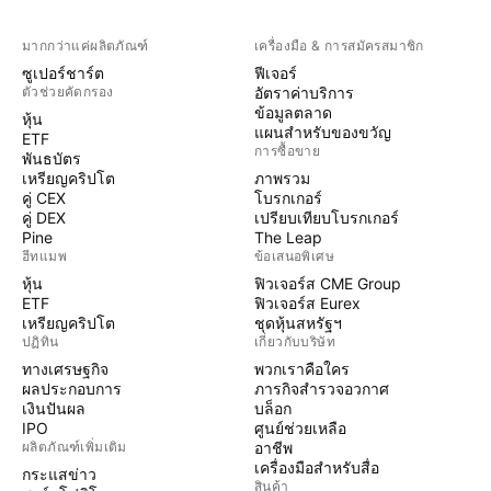
มากกว่าแค่ผลิตภัณฑ์
เครื่องมือ & การสมัครสมาชิก
ซูเปอร์ชาร์ต
ฟีเจอร์
ตัวช่วยคัดกรอง
อัตราค่าบริการ
ข้อมูลตลาด
หุ้น
แผนสำหรับของขวัญ
ETF
การซื้อขาย
พันธบัตร
เหรียญคริปโต
ภาพรวม
คู่ CEX
โบรกเกอร์
คู่ DEX
เปรียบเทียบโบรกเกอร์
Pine
The Leap
ฮีทแมพ
ข้อเสนอพิเศษ
หุ้น
ฟิวเจอร์ส CME Group
ETF
ฟิวเจอร์ส Eurex
เหรียญคริปโต
ชุดหุ้นสหรัฐฯ
ปฏิทิน
เกี่ยวกับบริษัท
ทางเศรษฐกิจ
พวกเราคือใคร
ผลประกอบการ
ภารกิจสำรวจอวกาศ
เงินปันผล
บล็อก
IPO
ศูนย์ช่วยเหลือ
ผลิตภัณฑ์เพิ่มเติม
อาชีพ
เครื่องมือสำหรับสื่อ
กระแสข่าว
สินค้า