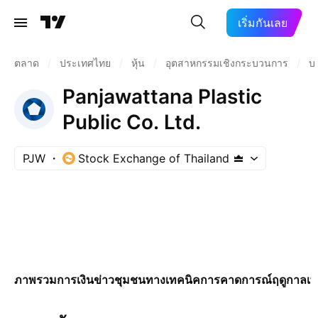
เริ่มกันเลย
ตลาด
/
ประเทศไทย
/
หุ้น
/
อุตสาหกรรมเชิงกระบวนการ
/
บร
Panjawattana Plastic
Public Co. Ltd.
PJW
Stock Exchange of Thailand
ภาพรวม
การเงิน
ข่าว
ชุมชน
ทางเทคนิค
การคาดการณ์
ฤดูกาล
เพ