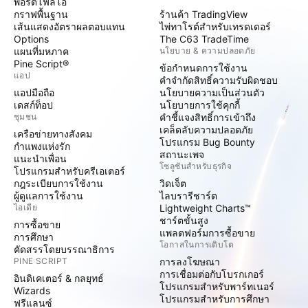
พอร์ตโฟลิโอ
กราฟพื้นฐาน
ร้านค้า TradingView
เส้นแสดงอัตราผลตอบแทน
ไพ่ทาโรต์สำหรับเทรดเดอร์
Options
The C63 TradeTime
แผนที่มหภาค
นโยบาย & ความปลอดภัย
Pine Script®
ข้อกำหนดการใช้งาน
แอป
คำจำกัดสิทธิ์ความรับผิดชอบ
แอปมือถือ
นโยบายความเป็นส่วนตัว
เดสก์ท็อป
นโยบายการใช้คุกกี้
ชุมชน
คำชี้แจงสิทธิ์การเข้าถึง
เคล็ดลับความปลอดภัย
เครือข่ายทางสังคม
โปรแกรม Bug Bounty
กำแพงแห่งรัก
สถานะเพจ
แนะนำเพื่อน
โซลูชันสำหรับธุรกิจ
โปรแกรมสำหรับครีเอเตอร์
กฎระเบียบการใช้งาน
วิดเจ็ต
ผู้ดูแลการใช้งาน
ไลบรารีชาร์ต
ไอเดีย
Lightweight Charts™
ชาร์ตขั้นสูง
การซื้อขาย
แพลตฟอร์มการซื้อขาย
การศึกษา
โอกาสในการเติบโต
คัดสรรโดยบรรณาธิการ
PINE SCRIPT
การลงโฆษณา
การเชื่อมต่อกับโบรกเกอร์
อินดิเคเตอร์ & กลยุทธ์
โปรแกรมสำหรับพาร์ทเนอร์
Wizards
โปรแกรมสำหรับการศึกษา
ฟรีแลนซ์