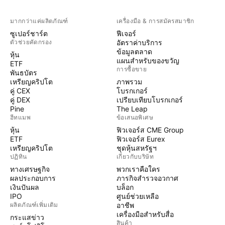
มากกว่าแค่ผลิตภัณฑ์
เครื่องมือ & การสมัครสมาชิก
ซูเปอร์ชาร์ต
ฟีเจอร์
ตัวช่วยคัดกรอง
อัตราค่าบริการ
ข้อมูลตลาด
หุ้น
แผนสำหรับของขวัญ
ETF
การซื้อขาย
พันธบัตร
เหรียญคริปโต
ภาพรวม
คู่ CEX
โบรกเกอร์
คู่ DEX
เปรียบเทียบโบรกเกอร์
Pine
The Leap
ฮีทแมพ
ข้อเสนอพิเศษ
หุ้น
ฟิวเจอร์ส CME Group
ETF
ฟิวเจอร์ส Eurex
เหรียญคริปโต
ชุดหุ้นสหรัฐฯ
ปฏิทิน
เกี่ยวกับบริษัท
ทางเศรษฐกิจ
พวกเราคือใคร
ผลประกอบการ
ภารกิจสำรวจอวกาศ
เงินปันผล
บล็อก
IPO
ศูนย์ช่วยเหลือ
ผลิตภัณฑ์เพิ่มเติม
อาชีพ
เครื่องมือสำหรับสื่อ
กระแสข่าว
สินค้า