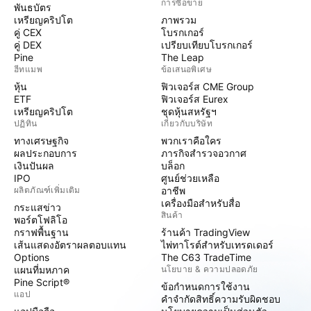
การซื้อขาย
พันธบัตร
เหรียญคริปโต
ภาพรวม
คู่ CEX
โบรกเกอร์
คู่ DEX
เปรียบเทียบโบรกเกอร์
Pine
The Leap
ฮีทแมพ
ข้อเสนอพิเศษ
หุ้น
ฟิวเจอร์ส CME Group
ETF
ฟิวเจอร์ส Eurex
เหรียญคริปโต
ชุดหุ้นสหรัฐฯ
ปฏิทิน
เกี่ยวกับบริษัท
ทางเศรษฐกิจ
พวกเราคือใคร
ผลประกอบการ
ภารกิจสำรวจอวกาศ
เงินปันผล
บล็อก
IPO
ศูนย์ช่วยเหลือ
ผลิตภัณฑ์เพิ่มเติม
อาชีพ
เครื่องมือสำหรับสื่อ
กระแสข่าว
สินค้า
พอร์ตโฟลิโอ
กราฟพื้นฐาน
ร้านค้า TradingView
เส้นแสดงอัตราผลตอบแทน
ไพ่ทาโรต์สำหรับเทรดเดอร์
Options
The C63 TradeTime
แผนที่มหภาค
นโยบาย & ความปลอดภัย
Pine Script®
ข้อกำหนดการใช้งาน
แอป
คำจำกัดสิทธิ์ความรับผิดชอบ