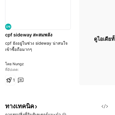
cpf sideway สะสมพลัง
ดูไอเดียท
cpf ยังอยู่ในช่วง sideway น่าสนใจ
เข้าซื้อถือมากๆ
โดย Nungz
ที่อัปเดต:
1
ทางเทคนิค
การสรุปสิ่งที่อินดิเคเตอร์แนะนำ