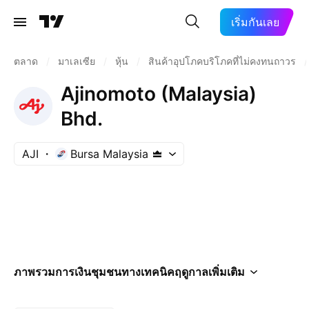
เริ่มกันเลย
ตลาด
/
มาเลเซีย
/
หุ้น
/
สินค้าอุปโภคบริโภคที่ไม่คงทนถาวร
/
Ajinomoto (Malaysia)
Bhd.
AJI
Bursa Malaysia
ภาพรวม
การเงิน
ชุมชน
ทางเทคนิค
ฤดูกาล
เพิ่มเติม