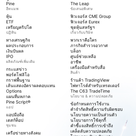
Pine
The Leap
ฮีทแมพ
ข้อเสนอพิเศษ
หุ้น
ฟิวเจอร์ส CME Group
ETF
ฟิวเจอร์ส Eurex
เหรียญคริปโต
ชุดหุ้นสหรัฐฯ
ปฏิทิน
เกี่ยวกับบริษัท
ทางเศรษฐกิจ
พวกเราคือใคร
ผลประกอบการ
ภารกิจสำรวจอวกาศ
เงินปันผล
บล็อก
IPO
ศูนย์ช่วยเหลือ
ผลิตภัณฑ์เพิ่มเติม
อาชีพ
เครื่องมือสำหรับสื่อ
กระแสข่าว
สินค้า
พอร์ตโฟลิโอ
กราฟพื้นฐาน
ร้านค้า TradingView
เส้นแสดงอัตราผลตอบแทน
ไพ่ทาโรต์สำหรับเทรดเดอร์
Options
The C63 TradeTime
แผนที่มหภาค
นโยบาย & ความปลอดภัย
Pine Script®
ข้อกำหนดการใช้งาน
แอป
คำจำกัดสิทธิ์ความรับผิดชอบ
แอปมือถือ
นโยบายความเป็นส่วนตัว
เดสก์ท็อป
นโยบายการใช้คุกกี้
ชุมชน
คำชี้แจงสิทธิ์การเข้าถึง
เคล็ดลับความปลอดภัย
เครือข่ายทางสังคม