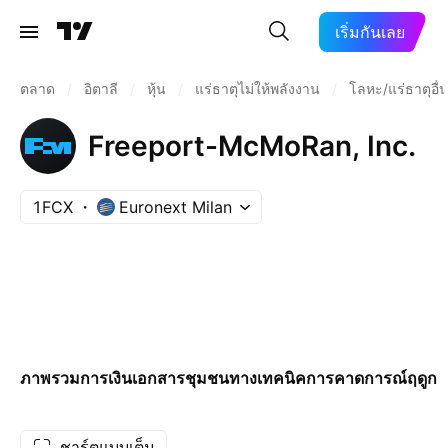
เริ่มกันเลย
ตลาด
/
อิตาลี
/
หุ้น
/
แร่ธาตุไม่ให้พลังงาน
/
โลหะ/แร่ธาตุอื่
Freeport-McMoRan, Inc.
1FCX
Euronext Milan
ภาพรวม
การเงิน
เอกสาร
ชุมชน
ทางเทคนิค
การคาดการณ์
ฤดูกา
ชาร์ตแบบเต็ม