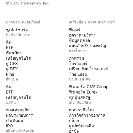
© 2026 TradingView, Inc.
มากกว่าแค่ผลิตภัณฑ์
เครื่องมือ & การสมัครสมาชิก
ซูเปอร์ชาร์ต
ฟีเจอร์
ตัวช่วยคัดกรอง
อัตราค่าบริการ
ข้อมูลตลาด
หุ้น
แผนสำหรับของขวัญ
ETF
การซื้อขาย
พันธบัตร
เหรียญคริปโต
ภาพรวม
คู่ CEX
โบรกเกอร์
คู่ DEX
เปรียบเทียบโบรกเกอร์
Pine
The Leap
ฮีทแมพ
ข้อเสนอพิเศษ
หุ้น
ฟิวเจอร์ส CME Group
ETF
ฟิวเจอร์ส Eurex
เหรียญคริปโต
ชุดหุ้นสหรัฐฯ
ปฏิทิน
เกี่ยวกับบริษัท
ทางเศรษฐกิจ
พวกเราคือใคร
ผลประกอบการ
ภารกิจสำรวจอวกาศ
เงินปันผล
บล็อก
IPO
ศูนย์ช่วยเหลือ
ผลิตภัณฑ์เพิ่มเติม
อาชีพ