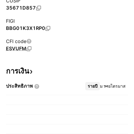
CUSIP
35671D857
FIGI
BBG01K3X1RP0
CFI code
ESVUFM
การเงิน
ประสิทธิภาพ
รายปี
เพิ่มเติม
รายไตรมาส