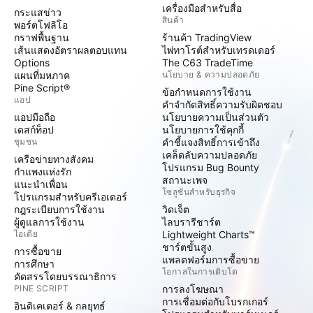
เครื่องมือสำหรับสื่อ
กระแสข่าว
สินค้า
พอร์ตโฟลิโอ
กราฟพื้นฐาน
ร้านค้า TradingView
เส้นแสดงอัตราผลตอบแทน
ไพ่ทาโรต์สำหรับเทรดเดอร์
Options
The C63 TradeTime
แผนที่มหภาค
นโยบาย & ความปลอดภัย
Pine Script®
ข้อกำหนดการใช้งาน
แอป
คำจำกัดสิทธิ์ความรับผิดชอบ
แอปมือถือ
นโยบายความเป็นส่วนตัว
เดสก์ท็อป
นโยบายการใช้คุกกี้
ชุมชน
คำชี้แจงสิทธิ์การเข้าถึง
เคล็ดลับความปลอดภัย
เครือข่ายทางสังคม
โปรแกรม Bug Bounty
กำแพงแห่งรัก
สถานะเพจ
แนะนำเพื่อน
โซลูชันสำหรับธุรกิจ
โปรแกรมสำหรับครีเอเตอร์
กฎระเบียบการใช้งาน
วิดเจ็ต
ผู้ดูแลการใช้งาน
ไลบรารีชาร์ต
ไอเดีย
Lightweight Charts™
ชาร์ตขั้นสูง
การซื้อขาย
แพลตฟอร์มการซื้อขาย
การศึกษา
โอกาสในการเติบโต
คัดสรรโดยบรรณาธิการ
PINE SCRIPT
การลงโฆษณา
การเชื่อมต่อกับโบรกเกอร์
อินดิเคเตอร์ & กลยุทธ์