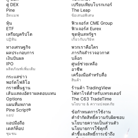
คู่ DEX
เปรียบเทียบโบรกเกอร์
Pine
The Leap
ฮีทแมพ
ข้อเสนอพิเศษ
หุ้น
ฟิวเจอร์ส CME Group
ETF
ฟิวเจอร์ส Eurex
เหรียญคริปโต
ชุดหุ้นสหรัฐฯ
ปฏิทิน
เกี่ยวกับบริษัท
ทางเศรษฐกิจ
พวกเราคือใคร
ผลประกอบการ
ภารกิจสำรวจอวกาศ
เงินปันผล
บล็อก
IPO
ศูนย์ช่วยเหลือ
ผลิตภัณฑ์เพิ่มเติม
อาชีพ
เครื่องมือสำหรับสื่อ
กระแสข่าว
สินค้า
พอร์ตโฟลิโอ
กราฟพื้นฐาน
ร้านค้า TradingView
เส้นแสดงอัตราผลตอบแทน
ไพ่ทาโรต์สำหรับเทรดเดอร์
Options
The C63 TradeTime
แผนที่มหภาค
นโยบาย & ความปลอดภัย
Pine Script®
ข้อกำหนดการใช้งาน
แอป
คำจำกัดสิทธิ์ความรับผิดชอบ
แอปมือถือ
นโยบายความเป็นส่วนตัว
เดสก์ท็อป
นโยบายการใช้คุกกี้
ชุมชน
คำชี้แจงสิทธิ์การเข้าถึง