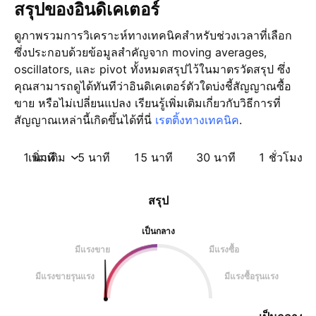
สรุปของอินดิเคเตอร์
ดูภาพรวมการวิเคราะห์ทางเทคนิคสำหรับช่วงเวลาที่เลือก
ซึ่งประกอบด้วยข้อมูลสำคัญจาก moving averages,
oscillators, และ pivot ทั้งหมดสรุปไว้ในมาตรวัดสรุป ซึ่ง
คุณสามารถดูได้ทันทีว่าอินดิเคเตอร์ตัวใดบ่งชี้สัญญาณซื้อ
ขาย หรือไม่เปลี่ยนแปลง เรียนรู้เพิ่มเติมเกี่ยวกับวิธีการที่
สัญญาณเหล่านี้เกิดขึ้นได้ที่นี่
เรตติ้งทางเทคนิค
.
1 นาที
เพิ่มเติม
5 นาที
15 นาที
30 นาที
1 ชั่วโมง
สรุป
เป็นกลาง
มีแรงขาย
มีแรงซื้อ
มีแรงขายรุนแรง
มีแรงซื้อรุนแรง