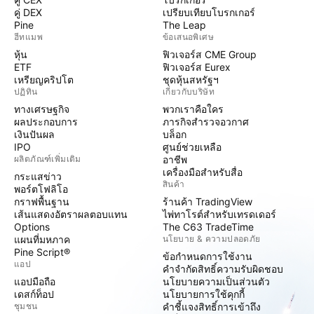
คู่ DEX
เปรียบเทียบโบรกเกอร์
Pine
The Leap
ฮีทแมพ
ข้อเสนอพิเศษ
หุ้น
ฟิวเจอร์ส CME Group
ETF
ฟิวเจอร์ส Eurex
เหรียญคริปโต
ชุดหุ้นสหรัฐฯ
ปฏิทิน
เกี่ยวกับบริษัท
ทางเศรษฐกิจ
พวกเราคือใคร
ผลประกอบการ
ภารกิจสำรวจอวกาศ
เงินปันผล
บล็อก
IPO
ศูนย์ช่วยเหลือ
ผลิตภัณฑ์เพิ่มเติม
อาชีพ
เครื่องมือสำหรับสื่อ
กระแสข่าว
สินค้า
พอร์ตโฟลิโอ
กราฟพื้นฐาน
ร้านค้า TradingView
เส้นแสดงอัตราผลตอบแทน
ไพ่ทาโรต์สำหรับเทรดเดอร์
Options
The C63 TradeTime
แผนที่มหภาค
นโยบาย & ความปลอดภัย
Pine Script®
ข้อกำหนดการใช้งาน
แอป
คำจำกัดสิทธิ์ความรับผิดชอบ
แอปมือถือ
นโยบายความเป็นส่วนตัว
เดสก์ท็อป
นโยบายการใช้คุกกี้
ชุมชน
คำชี้แจงสิทธิ์การเข้าถึง