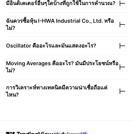
มีอินดิเคเตอร์อื่นๆใดบ้างที่ถูกใช้ในการคำนวณ?
ฉันควรซื้อหุ้น
I-HWA Industrial Co., Ltd.
หรือ
ไม่?
Oscillator คืออะไรและมันแสดงอะไร?
Moving Averages คืออะไร? มันมีประโยชน์หรือ
ไม่?
การวิเคราะห์ทางเทคนิคมีความน่าเชื่อถือแค่
ไหน?