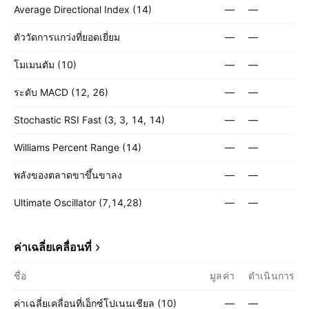
Average Directional Index (14)
—
—
ตัววัดการแกว่งที่ยอดเยี่ยม
—
—
โมเมนตัม (10)
—
—
ระดับ MACD (12, 26)
—
—
Stochastic RSI Fast (3, 3, 14, 14)
—
—
Williams Percent Range (14)
—
—
พลังของตลาดขาขึ้นขาลง
—
—
Ultimate Oscillator (7,14,28)
—
—
ค่าเฉลี่ยเคลื่อนที่
ชื่อ
มูลค่า
ดำเนินการ
ค่าเฉลี่ยเคลื่อนที่เอ็กซ์โปเนนเชียล (10)
—
—