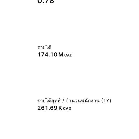
0.78
รายได้
‪174.10 M‬
CAD
รายได้สุทธิ / จำนวนพนักงาน (1Y)
‪261.69 K‬
CAD