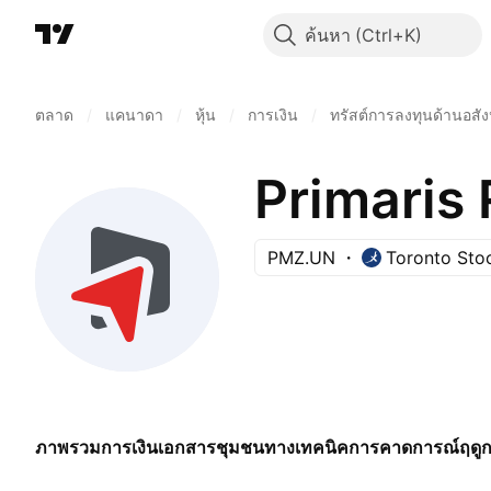
ค้นหา
ตลาด
/
แคนาดา
/
หุ้น
/
การเงิน
/
ทรัสต์การลงทุนด้านอสัง
Primaris 
PMZ.UN
Toronto Sto
ภาพรวม
การเงิน
เอกสาร
ชุมชน
ทางเทคนิค
การคาดการณ์
ฤดู