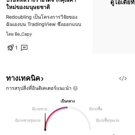
ดูไอเดียท
ม
ใหม่ของมนุษยชาติ
ขึ้
น
Redoubling เป็นโครงการวิจัยของ
ฉันเองบน TradingView ซึ่งออกแบบ
มาเพื่อตอบคำถามต่อไปนี้: ฉันจะใช้
โดย Be_Capy
เวลานานแค่ไหนในการเพิ่มเงินทุน
เป็นสองเท่า? แต่ละบทความจะเน้นไป
1
ที่บริษัทต่างๆ ที่ฉันจะพยายามเพิ่ม
เข้าไปในพอร์ตโฟลิโอจำลองของฉัน
ฉันจะใช้ราคาปิดของแท่งเทียนราย
วันสุดท้ายในวันที่บทความเผยแพร่
ทางเทคนิค
เป็นราคาซื้อจำก
การสรุปสิ่งที่อินดิเคเตอร์แนะนำ
เป็นกลาง
มีแรงขาย
มีแรงซื้อ
มีแรงขายรุนแรง
มีแรงซื้อรุนแรง