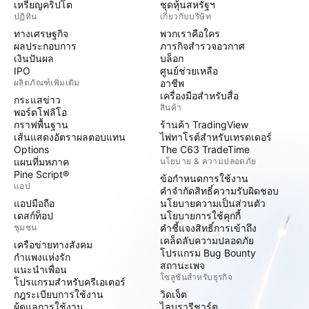
เหรียญคริปโต
ชุดหุ้นสหรัฐฯ
ปฏิทิน
เกี่ยวกับบริษัท
ทางเศรษฐกิจ
พวกเราคือใคร
ผลประกอบการ
ภารกิจสำรวจอวกาศ
เงินปันผล
บล็อก
IPO
ศูนย์ช่วยเหลือ
ผลิตภัณฑ์เพิ่มเติม
อาชีพ
เครื่องมือสำหรับสื่อ
กระแสข่าว
สินค้า
พอร์ตโฟลิโอ
กราฟพื้นฐาน
ร้านค้า TradingView
เส้นแสดงอัตราผลตอบแทน
ไพ่ทาโรต์สำหรับเทรดเดอร์
Options
The C63 TradeTime
แผนที่มหภาค
นโยบาย & ความปลอดภัย
Pine Script®
ข้อกำหนดการใช้งาน
แอป
คำจำกัดสิทธิ์ความรับผิดชอบ
แอปมือถือ
นโยบายความเป็นส่วนตัว
เดสก์ท็อป
นโยบายการใช้คุกกี้
ชุมชน
คำชี้แจงสิทธิ์การเข้าถึง
เคล็ดลับความปลอดภัย
เครือข่ายทางสังคม
โปรแกรม Bug Bounty
กำแพงแห่งรัก
สถานะเพจ
แนะนำเพื่อน
โซลูชันสำหรับธุรกิจ
โปรแกรมสำหรับครีเอเตอร์
กฎระเบียบการใช้งาน
วิดเจ็ต
ผู้ดูแลการใช้งาน
ไลบรารีชาร์ต