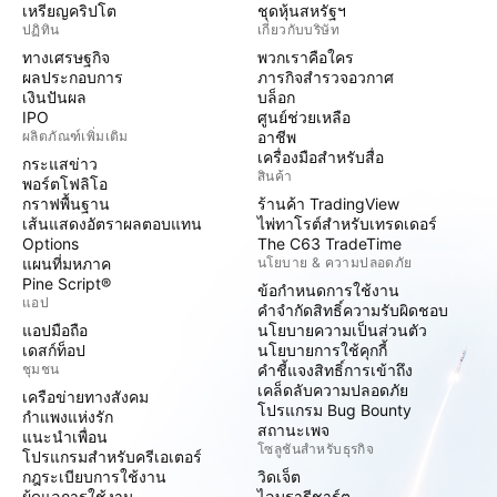
เหรียญคริปโต
ชุดหุ้นสหรัฐฯ
ปฏิทิน
เกี่ยวกับบริษัท
ทางเศรษฐกิจ
พวกเราคือใคร
ผลประกอบการ
ภารกิจสำรวจอวกาศ
เงินปันผล
บล็อก
IPO
ศูนย์ช่วยเหลือ
ผลิตภัณฑ์เพิ่มเติม
อาชีพ
เครื่องมือสำหรับสื่อ
กระแสข่าว
สินค้า
พอร์ตโฟลิโอ
กราฟพื้นฐาน
ร้านค้า TradingView
เส้นแสดงอัตราผลตอบแทน
ไพ่ทาโรต์สำหรับเทรดเดอร์
Options
The C63 TradeTime
แผนที่มหภาค
นโยบาย & ความปลอดภัย
Pine Script®
ข้อกำหนดการใช้งาน
แอป
คำจำกัดสิทธิ์ความรับผิดชอบ
แอปมือถือ
นโยบายความเป็นส่วนตัว
เดสก์ท็อป
นโยบายการใช้คุกกี้
ชุมชน
คำชี้แจงสิทธิ์การเข้าถึง
เคล็ดลับความปลอดภัย
เครือข่ายทางสังคม
โปรแกรม Bug Bounty
กำแพงแห่งรัก
สถานะเพจ
แนะนำเพื่อน
โซลูชันสำหรับธุรกิจ
โปรแกรมสำหรับครีเอเตอร์
กฎระเบียบการใช้งาน
วิดเจ็ต
ผู้ดูแลการใช้งาน
ไลบรารีชาร์ต