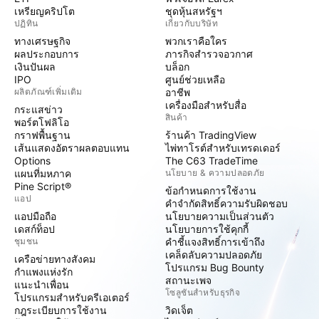
เหรียญคริปโต
ชุดหุ้นสหรัฐฯ
ปฏิทิน
เกี่ยวกับบริษัท
ทางเศรษฐกิจ
พวกเราคือใคร
ผลประกอบการ
ภารกิจสำรวจอวกาศ
เงินปันผล
บล็อก
IPO
ศูนย์ช่วยเหลือ
ผลิตภัณฑ์เพิ่มเติม
อาชีพ
เครื่องมือสำหรับสื่อ
กระแสข่าว
สินค้า
พอร์ตโฟลิโอ
กราฟพื้นฐาน
ร้านค้า TradingView
เส้นแสดงอัตราผลตอบแทน
ไพ่ทาโรต์สำหรับเทรดเดอร์
Options
The C63 TradeTime
แผนที่มหภาค
นโยบาย & ความปลอดภัย
Pine Script®
ข้อกำหนดการใช้งาน
แอป
คำจำกัดสิทธิ์ความรับผิดชอบ
แอปมือถือ
นโยบายความเป็นส่วนตัว
เดสก์ท็อป
นโยบายการใช้คุกกี้
ชุมชน
คำชี้แจงสิทธิ์การเข้าถึง
เคล็ดลับความปลอดภัย
เครือข่ายทางสังคม
โปรแกรม Bug Bounty
กำแพงแห่งรัก
สถานะเพจ
แนะนำเพื่อน
โซลูชันสำหรับธุรกิจ
โปรแกรมสำหรับครีเอเตอร์
กฎระเบียบการใช้งาน
วิดเจ็ต