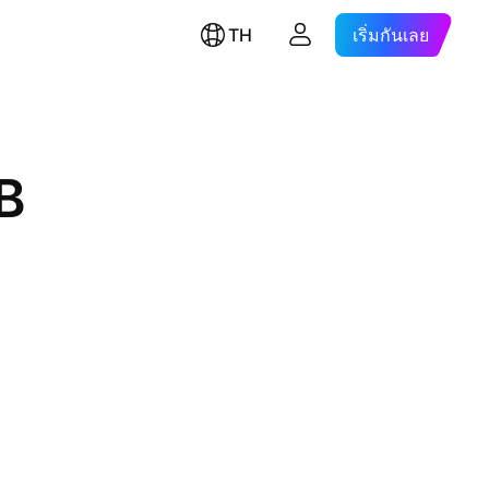
TH
เริ่มกันเลย
B