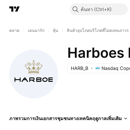
ค้นหา
ตลาด
/
เดนมาร์ก
/
หุ้น
/
สินค้าอุปโภคบริโภคที่ไม่คงทนถาวร
Harboes 
HARB_B
Nasdaq Cop
ภาพรวม
การเงิน
เอกสาร
ชุมชน
ทางเทคนิค
ฤดูกาล
เพิ่มเติม