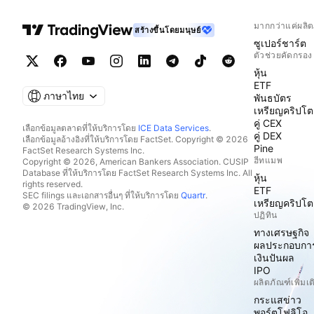
มากกว่าแค่ผลิต
สร้างขึ้นโดยมนุษย์
ซูเปอร์ชาร์ต
ตัวช่วยคัดกรอง
หุ้น
ETF
ภาษาไทย
พันธบัตร
เหรียญคริปโต
คู่ CEX
เลือกข้อมูลตลาดที่ให้บริการโดย
ICE Data Services
.
คู่ DEX
เลือกข้อมูลอ้างอิงที่ให้บริการโดย FactSet. Copyright © 2026
Pine
FactSet Research Systems Inc.
ฮีทแมพ
Copyright © 2026, American Bankers Association. CUSIP
Database ที่ให้บริการโดย FactSet Research Systems Inc. All
หุ้น
rights reserved.
ETF
SEC filings และเอกสารอื่นๆ ที่ให้บริการโดย
Quartr
.
เหรียญคริปโต
© 2026 TradingView, Inc.
ปฏิทิน
ทางเศรษฐกิจ
ผลประกอบกา
เงินปันผล
IPO
ผลิตภัณฑ์เพิ่มเต
กระแสข่าว
พอร์ตโฟลิโอ