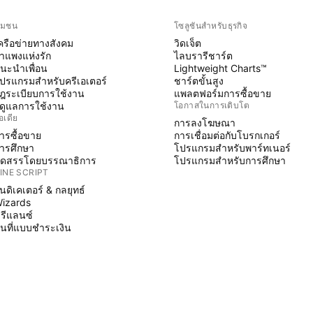
ุมชน
โซลูชันสำหรับธุรกิจ
ครือข่ายทางสังคม
วิดเจ็ต
ำแพงแห่งรัก
ไลบรารีชาร์ต
นะนำเพื่อน
Lightweight Charts™
ปรแกรมสำหรับครีเอเตอร์
ชาร์ตขั้นสูง
ฎระเบียบการใช้งาน
แพลตฟอร์มการซื้อขาย
ู้ดูแลการใช้งาน
โอกาสในการเติบโต
อเดีย
การลงโฆษณา
ารซื้อขาย
การเชื่อมต่อกับโบรกเกอร์
ารศึกษา
โปรแกรมสำหรับพาร์ทเนอร์
ัดสรรโดยบรรณาธิการ
โปรแกรมสำหรับการศึกษา
INE SCRIPT
ินดิเคเตอร์ & กลยุทธ์
izards
รีแลนซ์
ื้นที่แบบชำระเงิน