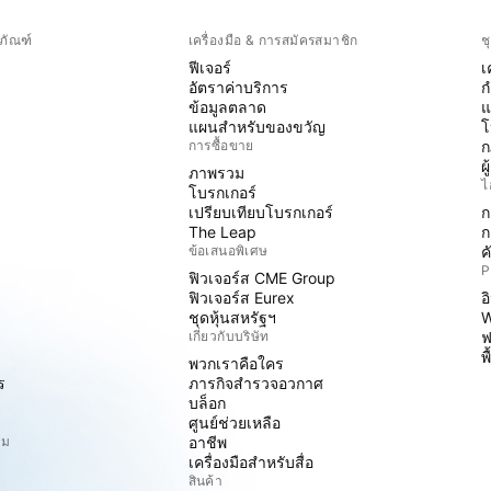
ภัณฑ์
เครื่องมือ & การสมัครสมาชิก
ช
ฟีเจอร์
เ
อัตราค่าบริการ
ก
ข้อมูลตลาด
แ
แผนสำหรับของขวัญ
โ
การซื้อขาย
ก
ผ
ภาพรวม
ไ
โบรกเกอร์
เปรียบเทียบโบรกเกอร์
ก
The Leap
ก
ข้อเสนอพิเศษ
ค
P
ฟิวเจอร์ส CME Group
ฟิวเจอร์ส Eurex
อ
ชุดหุ้นสหรัฐฯ
W
เกี่ยวกับบริษัท
ฟ
พ
พวกเราคือใคร
ร
ภารกิจสำรวจอวกาศ
บล็อก
ศูนย์ช่วยเหลือ
ิม
อาชีพ
เครื่องมือสำหรับสื่อ
สินค้า