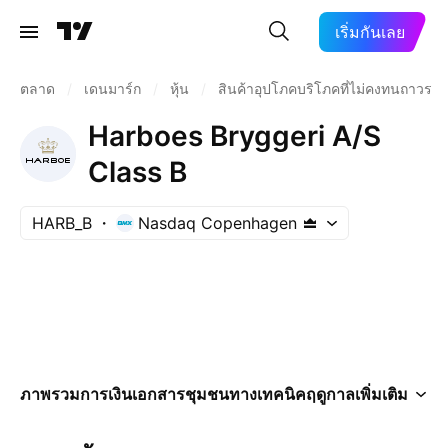
เริ่มกันเลย
ตลาด
/
เดนมาร์ก
/
หุ้น
/
สินค้าอุปโภคบริโภคที่ไม่คงทนถาวร
Harboes Bryggeri A/S
Class B
HARB_B
Nasdaq Copenhagen
ภาพรวม
การเงิน
เอกสาร
ชุมชน
ทางเทคนิค
ฤดูกาล
เพิ่มเติม