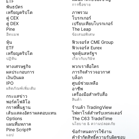
ETF
การซื้อขาย
พันธบัตร
เหรียญคริปโต
ภาพรวม
คู่ CEX
โบรกเกอร์
คู่ DEX
เปรียบเทียบโบรกเกอร์
Pine
The Leap
ฮีทแมพ
ข้อเสนอพิเศษ
หุ้น
ฟิวเจอร์ส CME Group
ETF
ฟิวเจอร์ส Eurex
เหรียญคริปโต
ชุดหุ้นสหรัฐฯ
ปฏิทิน
เกี่ยวกับบริษัท
ทางเศรษฐกิจ
พวกเราคือใคร
ผลประกอบการ
ภารกิจสำรวจอวกาศ
เงินปันผล
บล็อก
IPO
ศูนย์ช่วยเหลือ
ผลิตภัณฑ์เพิ่มเติม
อาชีพ
เครื่องมือสำหรับสื่อ
กระแสข่าว
สินค้า
พอร์ตโฟลิโอ
กราฟพื้นฐาน
ร้านค้า TradingView
เส้นแสดงอัตราผลตอบแทน
ไพ่ทาโรต์สำหรับเทรดเดอร์
Options
The C63 TradeTime
แผนที่มหภาค
นโยบาย & ความปลอดภัย
Pine Script®
ข้อกำหนดการใช้งาน
แอป
คำจำกัดสิทธิ์ความรับผิดชอบ