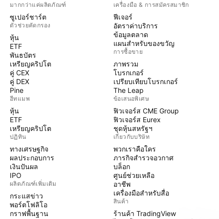
มากกว่าแค่ผลิตภัณฑ์
เครื่องมือ & การสมัครสมาชิก
ซูเปอร์ชาร์ต
ฟีเจอร์
ตัวช่วยคัดกรอง
อัตราค่าบริการ
ข้อมูลตลาด
หุ้น
แผนสำหรับของขวัญ
ETF
การซื้อขาย
พันธบัตร
เหรียญคริปโต
ภาพรวม
คู่ CEX
โบรกเกอร์
คู่ DEX
เปรียบเทียบโบรกเกอร์
Pine
The Leap
ฮีทแมพ
ข้อเสนอพิเศษ
หุ้น
ฟิวเจอร์ส CME Group
ETF
ฟิวเจอร์ส Eurex
เหรียญคริปโต
ชุดหุ้นสหรัฐฯ
ปฏิทิน
เกี่ยวกับบริษัท
ทางเศรษฐกิจ
พวกเราคือใคร
ผลประกอบการ
ภารกิจสำรวจอวกาศ
เงินปันผล
บล็อก
IPO
ศูนย์ช่วยเหลือ
ผลิตภัณฑ์เพิ่มเติม
อาชีพ
เครื่องมือสำหรับสื่อ
กระแสข่าว
สินค้า
พอร์ตโฟลิโอ
กราฟพื้นฐาน
ร้านค้า TradingView