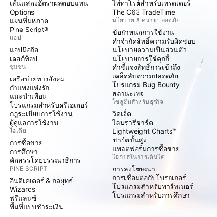
เส้นแสดงอัตราผลตอบแทน
ไพ่ทาโรต์สำหรับเทรดเดอร์
Options
The C63 TradeTime
แผนที่มหภาค
นโยบาย & ความปลอดภัย
Pine Script®
ข้อกำหนดการใช้งาน
แอป
คำจำกัดสิทธิ์ความรับผิดชอบ
แอปมือถือ
นโยบายความเป็นส่วนตัว
เดสก์ท็อป
นโยบายการใช้คุกกี้
ชุมชน
คำชี้แจงสิทธิ์การเข้าถึง
เคล็ดลับความปลอดภัย
เครือข่ายทางสังคม
โปรแกรม Bug Bounty
กำแพงแห่งรัก
สถานะเพจ
แนะนำเพื่อน
โซลูชันสำหรับธุรกิจ
โปรแกรมสำหรับครีเอเตอร์
กฎระเบียบการใช้งาน
วิดเจ็ต
ผู้ดูแลการใช้งาน
ไลบรารีชาร์ต
ไอเดีย
Lightweight Charts™
ชาร์ตขั้นสูง
การซื้อขาย
แพลตฟอร์มการซื้อขาย
การศึกษา
โอกาสในการเติบโต
คัดสรรโดยบรรณาธิการ
PINE SCRIPT
การลงโฆษณา
การเชื่อมต่อกับโบรกเกอร์
อินดิเคเตอร์ & กลยุทธ์
โปรแกรมสำหรับพาร์ทเนอร์
Wizards
โปรแกรมสำหรับการศึกษา
ฟรีแลนซ์
พื้นที่แบบชำระเงิน