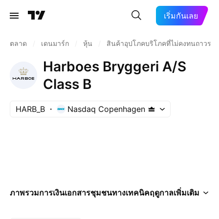
เริ่มกันเลย
ตลาด
/
เดนมาร์ก
/
หุ้น
/
สินค้าอุปโภคบริโภคที่ไม่คงทนถาวร
Harboes Bryggeri A/S
Class B
HARB_B
Nasdaq Copenhagen
ภาพรวม
การเงิน
เอกสาร
ชุมชน
ทางเทคนิค
ฤดูกาล
เพิ่มเติม