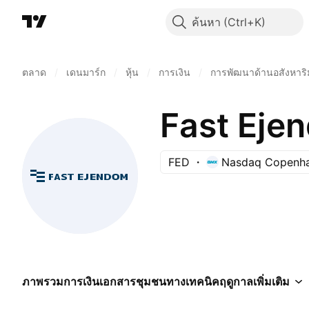
ค้นหา
ตลาด
/
เดนมาร์ก
/
หุ้น
/
การเงิน
/
การพัฒนาด้านอสังหาริม
Fast Eje
FED
Nasdaq Copenh
ภาพรวม
การเงิน
เอกสาร
ชุมชน
ทางเทคนิค
ฤดูกาล
เพิ่มเติม