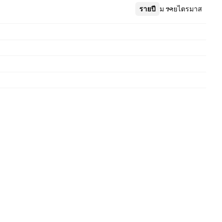
รายปี
เพิ่มเติม
รายไตรมาส