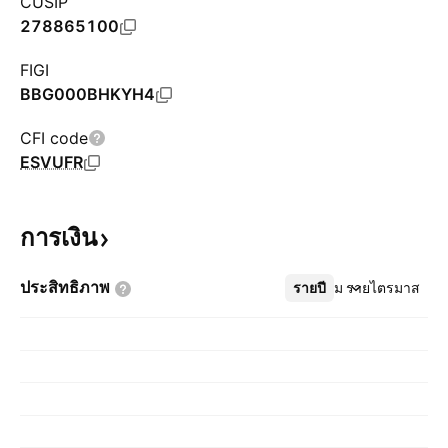
CUSIP
278865100
FIGI
BBG000BHKYH4
CFI code
ESVUFR
การเงิน
ประสิทธิภาพ
รายปี
เพิ่มเติม
รายไตรมาส