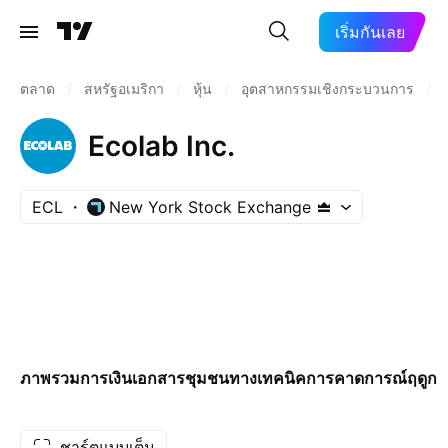
เริ่มกันเลย
ตลาด
/
สหรัฐอเมริกา
/
หุ้น
/
อุตสาหกรรมเชิงกระบวนการ
/
Ecolab Inc.
ECL
New York Stock Exchange
ภาพรวม
การเงิน
เอกสาร
ชุมชน
ทางเทคนิค
การคาดการณ์
ฤดูกา
ชาร์ตแบบเต็ม