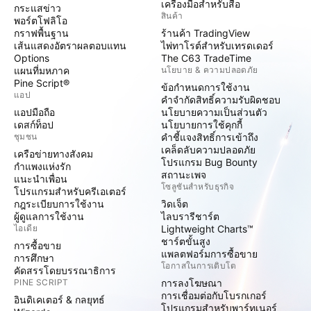
เครื่องมือสำหรับสื่อ
กระแสข่าว
สินค้า
พอร์ตโฟลิโอ
กราฟพื้นฐาน
ร้านค้า TradingView
เส้นแสดงอัตราผลตอบแทน
ไพ่ทาโรต์สำหรับเทรดเดอร์
Options
The C63 TradeTime
แผนที่มหภาค
นโยบาย & ความปลอดภัย
Pine Script®
ข้อกำหนดการใช้งาน
แอป
คำจำกัดสิทธิ์ความรับผิดชอบ
แอปมือถือ
นโยบายความเป็นส่วนตัว
เดสก์ท็อป
นโยบายการใช้คุกกี้
ชุมชน
คำชี้แจงสิทธิ์การเข้าถึง
เคล็ดลับความปลอดภัย
เครือข่ายทางสังคม
โปรแกรม Bug Bounty
กำแพงแห่งรัก
สถานะเพจ
แนะนำเพื่อน
โซลูชันสำหรับธุรกิจ
โปรแกรมสำหรับครีเอเตอร์
กฎระเบียบการใช้งาน
วิดเจ็ต
ผู้ดูแลการใช้งาน
ไลบรารีชาร์ต
ไอเดีย
Lightweight Charts™
ชาร์ตขั้นสูง
การซื้อขาย
แพลตฟอร์มการซื้อขาย
การศึกษา
โอกาสในการเติบโต
คัดสรรโดยบรรณาธิการ
PINE SCRIPT
การลงโฆษณา
การเชื่อมต่อกับโบรกเกอร์
อินดิเคเตอร์ & กลยุทธ์
โปรแกรมสำหรับพาร์ทเนอร์