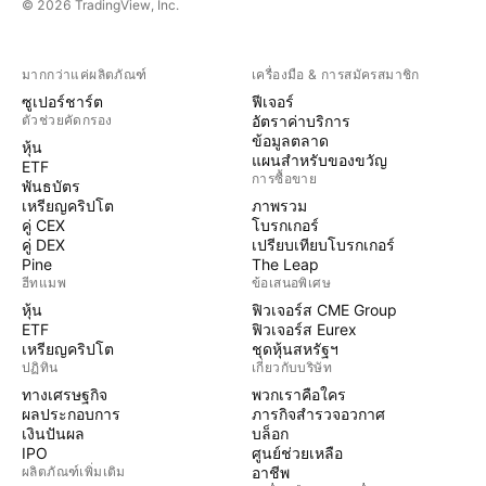
© 2026 TradingView, Inc.
มากกว่าแค่ผลิตภัณฑ์
เครื่องมือ & การสมัครสมาชิก
ซูเปอร์ชาร์ต
ฟีเจอร์
ตัวช่วยคัดกรอง
อัตราค่าบริการ
ข้อมูลตลาด
หุ้น
แผนสำหรับของขวัญ
ETF
การซื้อขาย
พันธบัตร
เหรียญคริปโต
ภาพรวม
คู่ CEX
โบรกเกอร์
คู่ DEX
เปรียบเทียบโบรกเกอร์
Pine
The Leap
ฮีทแมพ
ข้อเสนอพิเศษ
หุ้น
ฟิวเจอร์ส CME Group
ETF
ฟิวเจอร์ส Eurex
เหรียญคริปโต
ชุดหุ้นสหรัฐฯ
ปฏิทิน
เกี่ยวกับบริษัท
ทางเศรษฐกิจ
พวกเราคือใคร
ผลประกอบการ
ภารกิจสำรวจอวกาศ
เงินปันผล
บล็อก
IPO
ศูนย์ช่วยเหลือ
ผลิตภัณฑ์เพิ่มเติม
อาชีพ