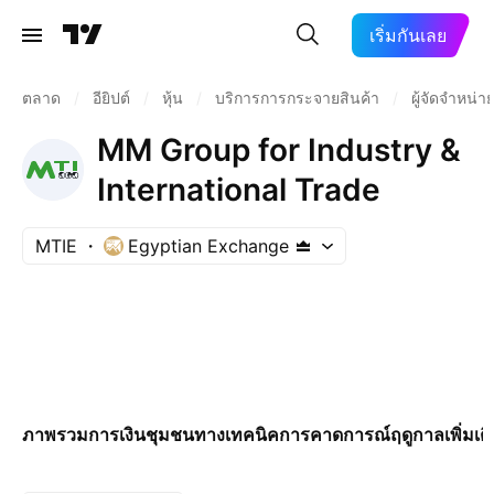
เริ่มกันเลย
ตลาด
/
อียิปต์
/
หุ้น
/
บริการการกระจายสินค้า
/
ผู้จัดจำหน่า
MM Group for Industry &
International Trade
MTIE
Egyptian Exchange
ภาพรวม
การเงิน
ชุมชน
ทางเทคนิค
การคาดการณ์
ฤดูกาล
เพิ่มเต