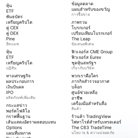
ข้อมูลตลาด
หุ้น
แผนสำหรับของขวัญ
ETF
การซื้อขาย
พันธบัตร
เหรียญคริปโต
ภาพรวม
คู่ CEX
โบรกเกอร์
คู่ DEX
เปรียบเทียบโบรกเกอร์
Pine
The Leap
ฮีทแมพ
ข้อเสนอพิเศษ
หุ้น
ฟิวเจอร์ส CME Group
ETF
ฟิวเจอร์ส Eurex
เหรียญคริปโต
ชุดหุ้นสหรัฐฯ
ปฏิทิน
เกี่ยวกับบริษัท
ทางเศรษฐกิจ
พวกเราคือใคร
ผลประกอบการ
ภารกิจสำรวจอวกาศ
เงินปันผล
บล็อก
IPO
ศูนย์ช่วยเหลือ
ผลิตภัณฑ์เพิ่มเติม
อาชีพ
เครื่องมือสำหรับสื่อ
กระแสข่าว
สินค้า
พอร์ตโฟลิโอ
กราฟพื้นฐาน
ร้านค้า TradingView
เส้นแสดงอัตราผลตอบแทน
ไพ่ทาโรต์สำหรับเทรดเดอร์
Options
The C63 TradeTime
แผนที่มหภาค
นโยบาย & ความปลอดภัย