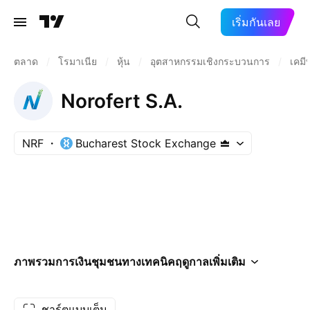
เริ่มกันเลย
ตลาด
/
โรมาเนีย
/
หุ้น
/
อุตสาหกรรมเชิงกระบวนการ
/
เคม
Norofert S.A.
NRF
Bucharest Stock Exchange
ภาพรวม
การเงิน
ชุมชน
ทางเทคนิค
ฤดูกาล
เพิ่มเติม
ชาร์ตแบบเต็ม