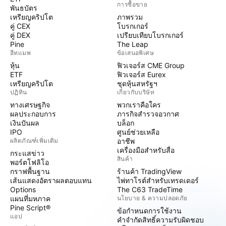
การซื้อขาย
พันธบัตร
เหรียญคริปโต
ภาพรวม
คู่ CEX
โบรกเกอร์
คู่ DEX
เปรียบเทียบโบรกเกอร์
Pine
The Leap
ฮีทแมพ
ข้อเสนอพิเศษ
หุ้น
ฟิวเจอร์ส CME Group
ETF
ฟิวเจอร์ส Eurex
เหรียญคริปโต
ชุดหุ้นสหรัฐฯ
ปฏิทิน
เกี่ยวกับบริษัท
ทางเศรษฐกิจ
พวกเราคือใคร
ผลประกอบการ
ภารกิจสำรวจอวกาศ
เงินปันผล
บล็อก
IPO
ศูนย์ช่วยเหลือ
ผลิตภัณฑ์เพิ่มเติม
อาชีพ
เครื่องมือสำหรับสื่อ
กระแสข่าว
สินค้า
พอร์ตโฟลิโอ
กราฟพื้นฐาน
ร้านค้า TradingView
เส้นแสดงอัตราผลตอบแทน
ไพ่ทาโรต์สำหรับเทรดเดอร์
Options
The C63 TradeTime
แผนที่มหภาค
นโยบาย & ความปลอดภัย
Pine Script®
ข้อกำหนดการใช้งาน
แอป
คำจำกัดสิทธิ์ความรับผิดชอบ