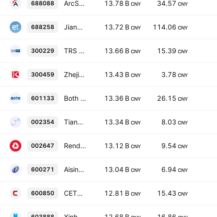
ArcSoft Corporation Limited Class A
13.78 B
34.57
688088
CNY
CNY
Jiangsu Eazytec Co., Ltd. Class A
13.72 B
114.06
688258
CNY
CNY
TRS Information Technology Co., Ltd. Class A
13.66 B
15.39
300229
CNY
CNY
Zhejiang Jinke Tom Culture Industry Co., Ltd. Class A
13.43 B
3.78
300459
CNY
CNY
Both Engineering Technology Co., Ltd. Class A
13.36 B
26.15
601133
CNY
CNY
Tianyu Digital Technology Group Co., Ltd. Class A
13.34 B
8.03
002354
CNY
CNY
Rendong Holdings Group Co., Ltd Class A
13.12 B
9.54
002647
CNY
CNY
Aisino Corp. Class A
13.04 B
6.94
600271
CNY
CNY
CETC Digital Technology Co. Ltd. Class A
12.81 B
15.43
600850
CNY
CNY
XinhuaNet Co., Ltd. Class A
12.68 B
16.86
603888