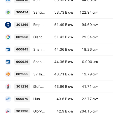
CNY
CNY
Sangfor Technologies, Inc. Class A
53.73 B
122.94
300454
CNY
CNY
Empyrean Technology Co., Ltd. Class A
51.49 B
94.69
301269
CNY
CNY
Giant Network Group Co. Ltd. Class A
51.43 B
29.34
002558
CNY
CNY
Shanghai Baosight Software Co., Ltd. Class A
44.36 B
18.26
600845
CNY
CNY
Shanghai Baosight Software Co., Ltd. Class B
44.36 B
0.900
900926
CNY
USD
37 Interactive Entertainment Network Technology Group Co., Ltd.
43.71 B
19.79
002555
CNY
CNY
iSoftStone Information Technology (Group) Co., Ltd. Class A
43.66 B
41.71
301236
CNY
CNY
Hundsun Technologies Inc. Class A
43.6 B
22.77
600570
CNY
CNY
Glory View Technology Co., Ltd. Class A
42.9 B
204.15
301396
CNY
CNY