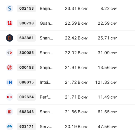
Beijing Shiji Information Technology Co., Ltd. Class A
23.31 B
8.22
002153
CNY
CNY
Guangdong Aofei Data Technology Co., Ltd. Class A
22.59 B
22.59
300738
CNY
CNY
Shanghai AtHub Co., Ltd. Class A
22.42 B
25.71
603881
CNY
CNY
Shenzhen Infogem Technologies Co., Ltd. Class A
22.02 B
31.09
300085
CNY
CNY
Shijiazhuang Changshan Beiming Technology Co., Ltd. Class A
21.91 B
13.56
000158
CNY
CNY
Intsig Information Co., Ltd. Class A
21.72 B
121.32
688615
CNY
CNY
Perfect World Co., Ltd. Class A
21.71 B
11.49
002624
CNY
CNY
Shenzhen Intellifusion Technologies Co., Ltd. Class A
21.66 B
61.55
688343
CNY
CNY
Servyou Software Group Co. Ltd. Class A
20.19 B
47.56
603171
CNY
CNY