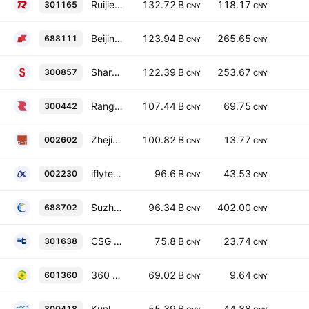
Ruijie Networks Co., Ltd. Class A
132.72 B
118.17
301165
CNY
CNY
Beijing Kingsoft Office Software. Inc. Class A
123.94 B
265.65
688111
CNY
CNY
Sharetronic Data Technology Co. Ltd. Class A
122.39 B
253.67
300857
CNY
CNY
Range Intelligent Computing Technology Group Company Limited Class A
107.44 B
69.75
300442
CNY
CNY
Zhejiang Century Huatong Group Co., Ltd. Class A
100.82 B
13.77
002602
CNY
CNY
iflytek Co., Ltd. Class A
96.6 B
43.53
002230
CNY
CNY
Suzhou Centec Communications Co., Ltd. Class A
96.34 B
402.00
688702
CNY
CNY
CSG Digital Power Grid Research Institute Co., Ltd. Class A
75.8 B
23.74
301638
CNY
CNY
360 Security Technology, Inc. Class A
69.02 B
9.64
601360
CNY
CNY
Kunlun Tech Co., Ltd. Class A
55.39 B
44.88
300418