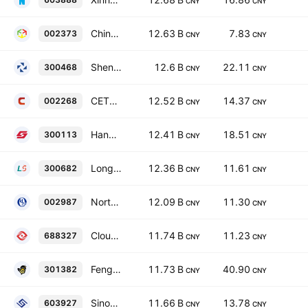
CNY
CNY
China TransInfo Technology Co., Ltd. Class A
12.63 B
7.83
002373
CNY
CNY
Shenzhen Forms Syntron Information Co., Ltd. Class A
12.6 B
22.11
300468
CNY
CNY
CETC Cyberspace Security Technology Co. Ltd. Class A
12.52 B
14.37
002268
CNY
CNY
Hangzhou Shunwang Technology Co., Ltd. Class A
12.41 B
18.51
300113
CNY
CNY
Longshine Technology Group Co., Ltd. Class A
12.36 B
11.61
300682
CNY
CNY
Northking Information Technology Co., Ltd. Class A
12.09 B
11.30
002987
CNY
CNY
CloudWalk Technology Co., Ltd. Class A
11.74 B
11.23
688327
CNY
CNY
Fengzhushou Co., Ltd. Class A
11.73 B
40.90
301382
CNY
CNY
Sinosoft Co. Ltd. Class A
11.66 B
13.78
603927
CNY
CNY