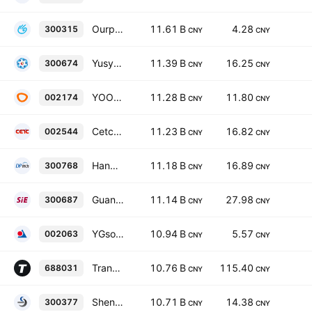
Ourpalm Co., Ltd. Class A
11.61 B
4.28
300315
CNY
CNY
Yusys Technologies Co., Ltd. Class A
11.39 B
16.25
300674
CNY
CNY
YOOZOO Interactive Co., Ltd. Class A
11.28 B
11.80
002174
CNY
CNY
Cetc Potevio Science & Technology Co., Ltd. Class A
11.23 B
16.82
002544
CNY
CNY
Hangzhou DPTech Technology Co. Ltd. Class A
11.18 B
16.89
300768
CNY
CNY
Guangzhou Sie Consulting Co., Ltd. Class A
11.14 B
27.98
300687
CNY
CNY
YGsoft Inc. Class A
10.94 B
5.57
002063
CNY
CNY
Transwarp Technology Shanghai Co. Ltd. Class A
10.76 B
115.40
688031
CNY
CNY
Shenzhen YSSTech Information Technology Co., Ltd. Class A
10.71 B
14.38
300377
CNY
CNY