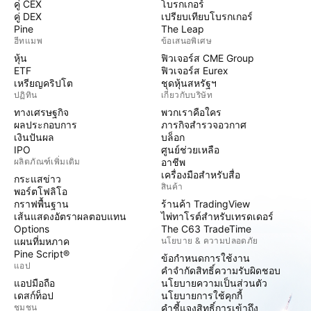
คู่ CEX
โบรกเกอร์
คู่ DEX
เปรียบเทียบโบรกเกอร์
Pine
The Leap
ฮีทแมพ
ข้อเสนอพิเศษ
หุ้น
ฟิวเจอร์ส CME Group
ETF
ฟิวเจอร์ส Eurex
เหรียญคริปโต
ชุดหุ้นสหรัฐฯ
ปฏิทิน
เกี่ยวกับบริษัท
ทางเศรษฐกิจ
พวกเราคือใคร
ผลประกอบการ
ภารกิจสำรวจอวกาศ
เงินปันผล
บล็อก
IPO
ศูนย์ช่วยเหลือ
ผลิตภัณฑ์เพิ่มเติม
อาชีพ
เครื่องมือสำหรับสื่อ
กระแสข่าว
สินค้า
พอร์ตโฟลิโอ
กราฟพื้นฐาน
ร้านค้า TradingView
เส้นแสดงอัตราผลตอบแทน
ไพ่ทาโรต์สำหรับเทรดเดอร์
Options
The C63 TradeTime
แผนที่มหภาค
นโยบาย & ความปลอดภัย
Pine Script®
ข้อกำหนดการใช้งาน
แอป
คำจำกัดสิทธิ์ความรับผิดชอบ
แอปมือถือ
นโยบายความเป็นส่วนตัว
เดสก์ท็อป
นโยบายการใช้คุกกี้
ชุมชน
คำชี้แจงสิทธิ์การเข้าถึง