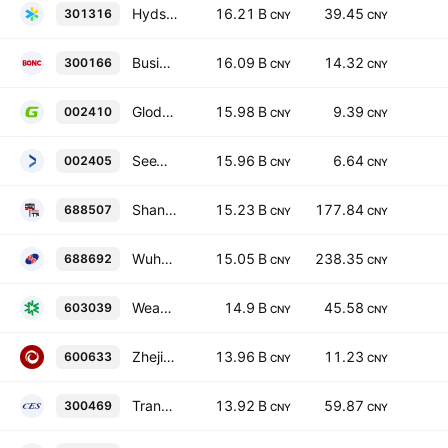
Hydsoft Technology Co., Ltd. Class A
16.21 B
39.45
301316
CNY
CNY
Business-Intelligence of Oriental Nations Corporation Ltd. Class A
16.09 B
14.32
300166
CNY
CNY
Glodon Company Limited Class A
15.98 B
9.39
002410
CNY
CNY
SeeWay.ai Co., Ltd. Class A
15.96 B
6.64
002405
CNY
CNY
Shanghai Suochen Information Technology Co., Ltd. Class A
15.23 B
177.84
688507
CNY
CNY
Wuhan Dameng Database Co., Ltd. Class A
15.05 B
238.35
688692
CNY
CNY
Weaver Network Technology Co., Ltd. Class A
14.9 B
45.58
603039
CNY
CNY
Zhejiang Digital Culture Technology Group Co.,Ltd. Class A
13.96 B
11.23
600633
CNY
CNY
Transportation Telecommunication and Information Development Inc. Ltd. Zhejiang Class A
13.92 B
59.87
300469
CNY
CNY