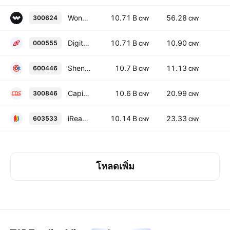
Wondershare Technology Group Co., Ltd. Class A
10.71 B
56.28
300624
CNY
CNY
Digital China Information Service Group Company Ltd. Class A
10.71 B
10.90
000555
CNY
CNY
Shenzhen Kingdom Sci-tech Co., Ltd. Class A
10.7 B
11.13
600446
CNY
CNY
Capitalonline Data Service Co., Ltd Class A
10.6 B
20.99
300846
CNY
CNY
iReader Technology Co. Ltd. Class A
10.14 B
23.33
603533
CNY
CNY
โหลดเพิ่ม