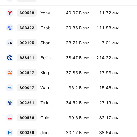
Yonyou Network Technology Co. Ltd. Class A
40.97 B
11.72
600588
CNY
CNY
Orbbec Inc. Class A
39.86 B
111.88
688322
CNY
CNY
Shanghai Stonehill Technology Co., Ltd. Class A
38.71 B
7.01
002195
CNY
CNY
Beijing HyperStrong Technology Co. Ltd. Class A
38.47 B
214.22
688411
CNY
CNY
Kingnet Network Co., Ltd. Class A
37.85 B
17.93
002517
CNY
CNY
Wangsu Science & Technology Co., Ltd. Class A
36.2 B
15.46
300017
CNY
CNY
Talkweb Information System Co. Ltd. Class A
34.52 B
27.19
002261
CNY
CNY
China National Software & Service Company Limited Class A
30.6 B
32.17
600536
CNY
CNY
Jiangsu Hoperun Software Co., Ltd. Class A
30.17 B
38.64
300339
CNY
CNY