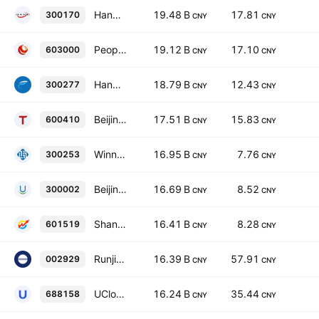
Hand Enterprise Solutions Co., Ltd. Class A
19.48 B
17.81
300170
CNY
CNY
People.cn Co., Ltd. Class A
19.12 B
17.10
603000
CNY
CNY
Hangzhou Turbine Power Group Co Ltd Class A
18.79 B
12.43
300277
CNY
CNY
Beijing Teamsun Technology Co., Ltd. Class A
17.51 B
15.83
600410
CNY
CNY
Winning Health Technology Group Co.,Ltd. Class A
16.95 B
7.76
300253
CNY
CNY
Beijing Ultrapower Software Co., Ltd. Class A
16.69 B
8.52
300002
CNY
CNY
Shanghai Great Wisdom Co., Ltd Class A
16.41 B
8.28
601519
CNY
CNY
Runjian Co., Ltd. Class A
16.39 B
57.91
002929
CNY
CNY
UCloud Technology Co., Ltd. Class A
16.24 B
35.44
688158
CNY
CNY