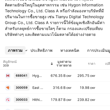
ติดตามยักษ์ใหญ่ในอุตสาหกรรม เช่น Hygon Information
Technology Co., Ltd. Class A หรือกำลังมองหาบริษัทที่มี
ปริมาณในการซื้อขายสูง เช่น Tianyu Digital Technology
Group Co., Ltd. Class A รายการนี้ให้ข้อมูลเชิงลึกอันมีค่า
สำหรับกลยุทธ์การซื้อขายใดๆ ก็ตาม กรองและเปรียบเทียบ
บริษัทต่างๆ และติดตามแนวโน้มตลาดได้อย่างง่ายดาย
ภาพรวม
เพิ่มเติม
ประสิทธิภาพ
ทางเทคนิค
การประเมินมู
สัญลักษณ์
มูลค่าตาม
ราคา
เปล
ราคาตลาด
Hygon Information Technology Co., Ltd. Class A
676.35 B
295.75
688041
CNY
CNY
East Money Information Co., Ltd Class A
316.6 B
19.98
300059
CNY
CNY
Hithink RoyalFlush Information Network Co., Ltd. Class A
179.87 B
239.82
300033
CNY
CNY