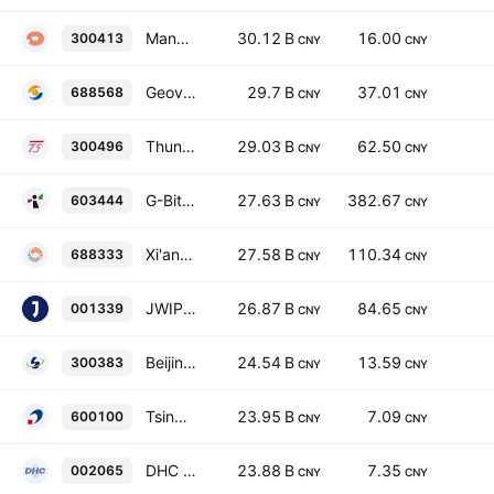
Mango Excellent Media Co., Ltd. Class A
30.12 B
16.00
300413
CNY
CNY
Geovis Technology Co., Ltd. Class A
29.7 B
37.01
688568
CNY
CNY
Thunder Software Technology Co., Ltd. Class A
29.03 B
62.50
300496
CNY
CNY
G-Bits Network Technology (Xiamen) Co., Ltd. Class A
27.63 B
382.67
603444
CNY
CNY
Xi'an Bright Laser Technologies Co. Ltd. Class A
27.58 B
110.34
688333
CNY
CNY
JWIPC Technology Co., Ltd. Class A
26.87 B
84.65
001339
CNY
CNY
Beijing Sinnet Technology Co., Ltd. Class A
24.54 B
13.59
300383
CNY
CNY
Tsinghua Tongfang Co., Ltd. Class A
23.95 B
7.09
600100
CNY
CNY
DHC Software Co., Ltd. Class A
23.88 B
7.35
002065
CNY
CNY