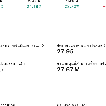
อน
6 เดือน
ปีล่าสุด
3%
24.18%
23.73%
−
อัตราผลตอบแทนจากเงินปันผล (ระบุไว้)
27.95
(ปีงบประมาณ)
จำนวนหุ้นที่สามารถซื้อขายกัน
‪27.67 M‬
UR
องรายงาน
ประมาณการ EPS