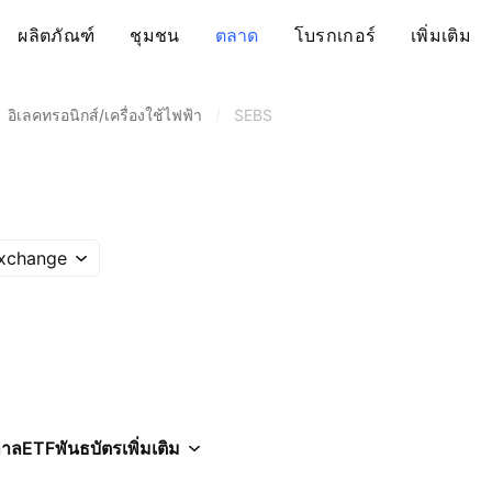
ผลิตภัณฑ์
ชุมชน
ตลาด
โบรกเกอร์
เพิ่มเติม
อิเลคทรอนิกส์/เครื่องใช้ไฟฟ้า
/
SEBS
Exchange
กาล
ETF
พันธบัตร
เพิ่มเติม