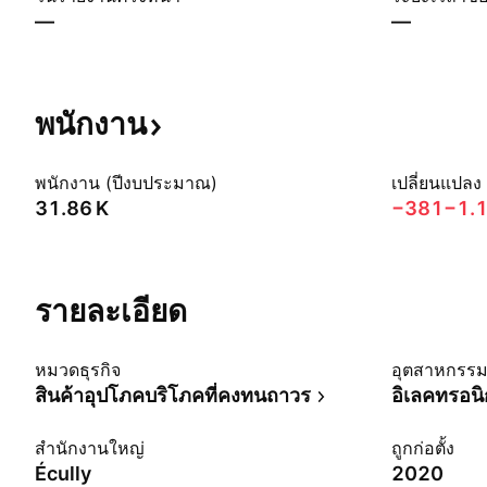
—
—
พนักงาน
พนักงาน (ปีงบประมาณ)
เปลี่ยนแปลง
‪31.86 K‬
−381
−1.
รายละเอียด
หมวดธุรกิจ
อุตสาหกรร
สินค้าอุปโภคบริโภคที่คงทนถาวร
อิเลคทรอนิก
สำนักงานใหญ่
ถูกก่อตั้ง
Écully
2020