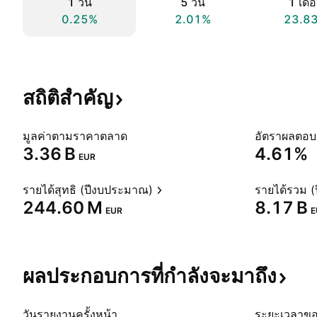
1 วัน
5 วัน
1 เดื
0.25%
2.01%
23.8
สถิติสำคัญ
มูลค่าตามราคาตลาด
‪3.36 B‬
4.61%
EUR
รายได้สุทธิ (ปีงบประมาณ)
รายได้รวม 
‪244.60 M‬
‪8.17 B‬
EUR
E
ผลประกอบการที่กำลังจะมาถึง
วันรายงานครั้งหน้า
ระยะเวลาข