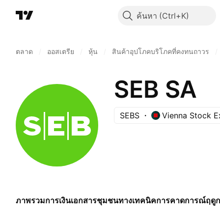
ค้นหา
ตลาด
/
ออสเตรีย
/
หุ้น
/
สินค้าอุปโภคบริโภคที่คงทนถาวร
/
SEB SA
SEBS
Vienna Stock 
ภาพรวม
การเงิน
เอกสาร
ชุมชน
ทางเทคนิค
การคาดการณ์
ฤดู